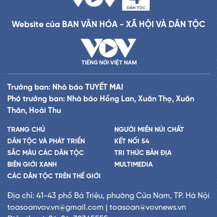
Website của BAN VĂN HÓA - XÃ HỘI VÀ DÂN TỘC
Trưởng ban: Nhà báo TUYẾT MAI
Phó trưởng ban: Nhà báo Hồng Lan, Xuân Thọ, Xuân
Thân, Hoài Thu
TRANG CHỦ
NGƯỜI MIỀN NÚI CHẤT
DÂN TỘC VÀ PHÁT TRIỂN
KẾT NỐI 54
SẮC MÀU CÁC DÂN TỘC
TRI THỨC BẢN ĐỊA
BIÊN GIỚI XANH
MULTIMEDIA
CÁC DÂN TỘC TRÊN THẾ GIỚI
Địa chỉ: 41-43 phố Bà Triệu, phường Cửa Nam, TP. Hà Nội
toasoanvov.vn@gmail.com | toasoan@vovnews.vn