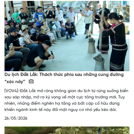
Du lịch Đắk Lắk: Thách thức phía sau những cung đường
“xóc nảy”
[VOV4]-Đắk Lắk mở rộng không gian du lịch từ rừng xuống biển
sau sáp nhập, mở ra kỳ vọng về một cực tăng trưởng mới. Tuy
nhiên, những điểm nghẽn hạ tầng và bất cập cố hữu đang
khiến ngành kinh tế này đối mặt nguy cơ nhỏ yếu kéo dài.
26/05/2026