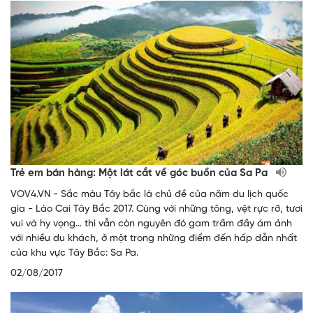
Trẻ em bán hàng: Một lát cắt về góc buồn của Sa Pa
VOV4.VN - Sắc màu Tây bắc là chủ đề của năm du lịch quốc
gia - Lào Cai Tây Bắc 2017. Cùng với những tông, vệt rực rỡ, tươi
vui và hy vọng… thì vẫn còn nguyên đó gam trầm đầy ám ảnh
với nhiều du khách, ở một trong những điểm đến hấp dẫn nhất
của khu vực Tây Bắc: Sa Pa.
02/08/2017