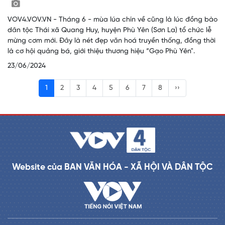
VOV4.VOV.VN - Tháng 6 - mùa lúa chín về cũng là lúc đồng bào
dân tộc Thái xã Quang Huy, huyện Phù Yên (Sơn La) tổ chức lễ
mừng cơm mới. Đây là nét đẹp văn hoá truyền thống, đồng thời
là cơ hội quảng bá, giới thiệu thương hiệu “Gạo Phù Yên".
23/06/2024
1
2
3
4
5
6
7
8
››
Website của BAN VĂN HÓA - XÃ HỘI VÀ DÂN TỘC