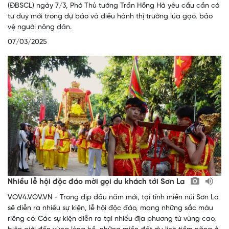
(ĐBSCL) ngày 7/3, Phó Thủ tướng Trần Hồng Hà yêu cầu cần có
tư duy mới trong dự báo và điều hành thị trường lúa gạo, bảo
vệ người nông dân.
07/03/2025
Nhiều lễ hội độc đáo mời gọi du khách tới Sơn La
VOV4.VOV.VN - Trong dịp đầu năm mới, tại tỉnh miền núi Sơn La
sẽ diễn ra nhiều sự kiện, lễ hội độc đáo, mang những sắc màu
riêng có. Các sự kiện diễn ra tại nhiều địa phương từ vùng cao,