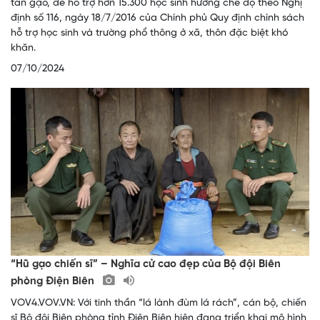
tấn gạo, để hỗ trợ hơn 15.300 học sinh hưởng chế độ theo Nghị
định số 116, ngày 18/7/2016 của Chính phủ Quy định chính sách
hỗ trợ học sinh và trường phổ thông ở xã, thôn đặc biệt khó
khăn.
07/10/2024
“Hũ gạo chiến sĩ” – Nghĩa cử cao đẹp của Bộ đội Biên
phòng Điện Biên
VOV4.VOV.VN: Với tinh thần “lá lành đùm lá rách”, cán bộ, chiến
sĩ Bộ đội Biên phòng tỉnh Điện Biên hiện đang triển khai mô hình