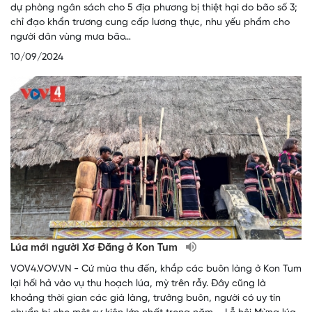
dự phòng ngân sách cho 5 địa phương bị thiệt hại do bão số 3;
chỉ đạo khẩn trương cung cấp lương thực, nhu yếu phẩm cho
người dân vùng mưa bão…
10/09/2024
Lúa mới người Xơ Đăng ở Kon Tum
VOV4.VOV.VN - Cứ mùa thu đến, khắp các buôn làng ở Kon Tum
lại hối hả vào vụ thu hoạch lúa, mỳ trên rẫy. Đây cũng là
khoảng thời gian các già làng, trưởng buôn, người có uy tín