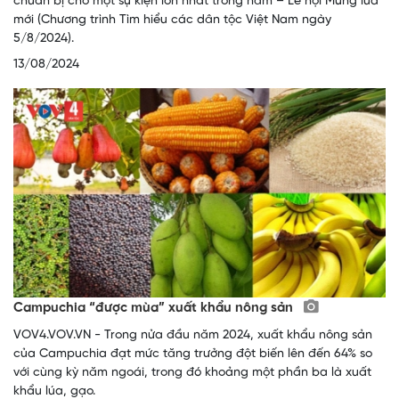
chuẩn bị cho một sự kiện lớn nhất trong năm – Lễ hội Mừng lúa
mới (Chương trình Tìm hiểu các dân tộc Việt Nam ngày
5/8/2024).
13/08/2024
Campuchia “được mùa” xuất khẩu nông sản
VOV4.VOV.VN - Trong nửa đầu năm 2024, xuất khẩu nông sản
của Campuchia đạt mức tăng trưởng đột biến lên đến 64% so
với cùng kỳ năm ngoái, trong đó khoảng một phần ba là xuất
khẩu lúa, gạo.