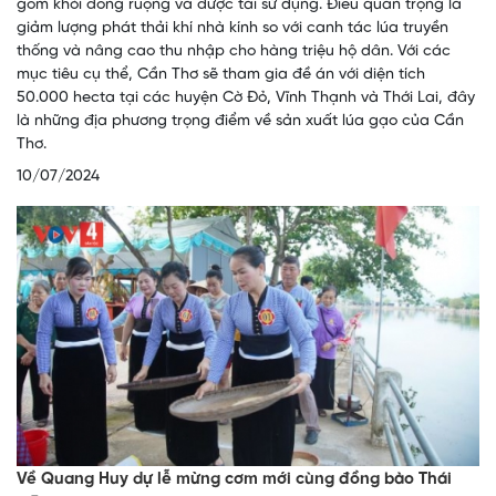
gom khỏi đồng ruộng và được tái sử dụng. Điều quan trọng là
giảm lượng phát thải khí nhà kính so với canh tác lúa truyền
thống và nâng cao thu nhập cho hàng triệu hộ dân. Với các
mục tiêu cụ thể, Cần Thơ sẽ tham gia đề án với diện tích
50.000 hecta tại các huyện Cờ Đỏ, Vĩnh Thạnh và Thới Lai, đây
là những địa phương trọng điểm về sản xuất lúa gạo của Cần
Thơ.
10/07/2024
Về Quang Huy dự lễ mừng cơm mới cùng đồng bào Thái