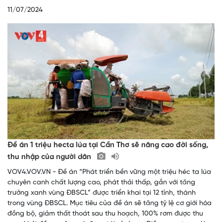
11/07/2024
Đề án 1 triệu hecta lúa tại Cần Thơ sẽ nâng cao đời sống,
thu nhập của người dân
VOV4.VOV.VN - Đề án “Phát triển bền vững một triệu héc ta lúa
chuyên canh chất lượng cao, phát thải thấp, gắn với tăng
trưởng xanh vùng ĐBSCL” được triển khai tại 12 tỉnh, thành
trong vùng ĐBSCL. Mục tiêu của đề án sẽ tăng tỷ lệ cơ giới hóa
đồng bộ, giảm thất thoát sau thu hoạch, 100% rơm được thu