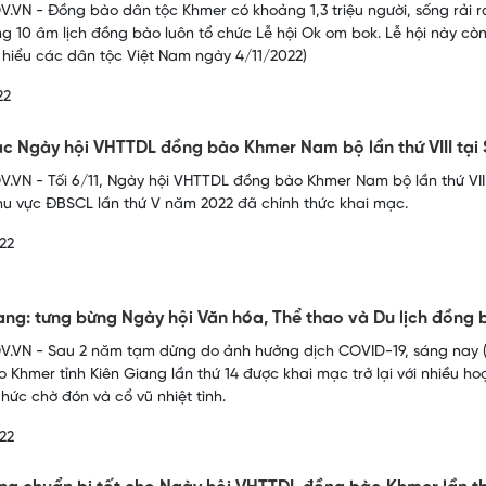
.VN - Đồng bào dân tộc Khmer có khoảng 1,3 triệu người, sống rải 
g 10 âm lịch đồng bào luôn tổ chức Lễ hội Ok om bok. Lễ hội này còn 
m hiểu các dân tộc Việt Nam ngày 4/11/2022)
22
c Ngày hội VHTTDL đồng bào Khmer Nam bộ lần thứ VIII tại
.VN - Tối 6/11, Ngày hội VHTTDL đồng bào Khmer Nam bộ lần thứ VI
hu vực ĐBSCL lần thứ V năm 2022 đã chính thức khai mạc.
22
ang: tưng bừng Ngày hội Văn hóa, Thể thao và Du lịch đồng
.VN - Sau 2 năm tạm dừng do ảnh hưởng dịch COVID-19, sáng nay (8/
 Khmer tỉnh Kiên Giang lần thứ 14 được khai mạc trở lại với nhiều ho
hức chờ đón và cổ vũ nhiệt tình.
22