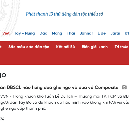
Việt
Tày - Nùng
Dao
Mông
Thái
Bahnar
Ê đê
Jarai
K'
t
Sắc màu các dân tộc
Kết nối 54
Biên giới xanh
Tri thứ
go
dân ĐBSCL hào hứng đua ghe ngo và đua vỏ Composite
.VN - Trong khuôn khổ Tuần Lễ Du lịch – Thương mại TP. HCM và ĐB
 người dân Tây Đô và du khách đã hòa mình vào không khí tươi vui c
 ghe ngo cấp thành phố.
024