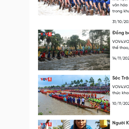
văn hóa 
trong kh
31/10/20
Đồng bà
VOV4.VOV
thể thao
14/11/20
Sóc Tră
VOV4.VOV
thức kha
10/11/20
Người K