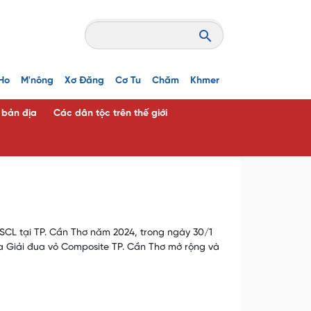
Ho
M'nông
Xơ Đăng
Cơ Tu
Chăm
Khmer
c bản địa
Các dân tộc trên thế giới
SCL tại TP. Cần Thơ năm 2024, trong ngày 30/1
ủa Giải đua vỏ Composite TP. Cần Thơ mở rộng và