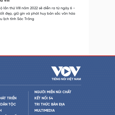
 VIII
ần thứ VIII năm 2022 sẽ diễn ra từ ngày 6 -
g tốt đẹp, giữ gìn và phát huy bản sắc văn hóa
 lịch tỉnh Sóc Trăng
NGƯỜI MIỀN NÚI CHẤT
HÁT TRIỂN
KẾT NỐI 54
 DÂN TỘC
TRI THỨC BẢN ĐỊA
H
MULTIMEDIA