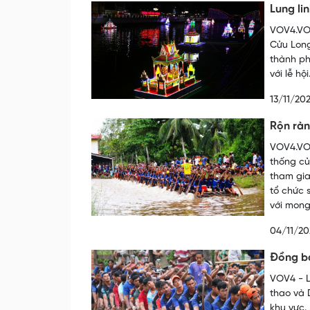
Lung li
VOV4.VOV
Cửu Long
thành ph
với lễ hội
13/11/20
Rộn ràn
VOV4.VOV
thống củ
tham gia
tổ chức 
với mong
04/11/20
Đồng b
VOV4 - L
thao và 
khu vực.