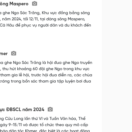
 sông Maspero
a ghe Ngo Sóc Trăng, Khu vực đồng bằng sông
 năm 2024, tối 12/11, tại dòng sông Maspero,
he Cà Hâu để phục vụ người dân và du khách đến
hmer
a ghe Ngo Sóc Trăng là hội đua ghe Ngo truyền
, thu hút khoảng 60 đội ghe Ngo trong khu vực
tham gia lễ hội, trước hội đua diễn ra, các chùa
 tráng trong bổn sóc tham gia tập luyện bơi đua
 vực ĐBSCL năm 2024
g Cửu Long lần thứ VI và Tuần Văn hóa, Thể
từ ngày 9-15/11 và được tổ chức theo quy mô cấp
 bào dân tộc Khmer, đặc biệt là các hoạt động