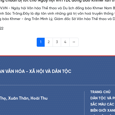
ng chuẩn bị tốt cho Ngày hội VHTTDL đồng bào Khmer lần thứ
.VN - Ngày hội Văn hóa Thể thao và Du lịch đồng bào Khmer Nam Bộ l
 tỉnh Sóc Trăng.Đây là dịp tôn vinh những giá trị văn hoá truyền thốn
 bào Khmer - ông Trần Minh Lý, Giám đốc Sở Văn hóa Thể thao và Du
22
1
2
3
4
››
AN VĂN HÓA - XÃ HỘI VÀ DÂN TỘC
TRANG CHỦ
Thọ, Xuân Thân, Hoài Thu
DÂN TỘC VÀ P
SẮC MÀU CÁC
BIÊN GIỚI XAN