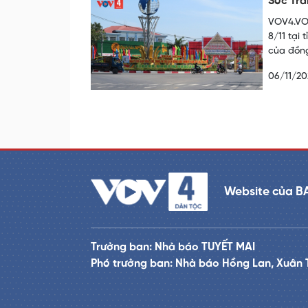
Sóc Tră
VOV4.VOV
8/11 tại
của đồng
06/11/20
Website của B
Trưởng ban: Nhà báo TUYẾT MAI
Phó trưởng ban: Nhà báo Hồng Lan, Xuân 