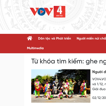
Dân tộc và Phát triển
Người miền núi chấ
Multimedia
Từ khóa tìm kiếm:
ghe n
Người 
VOV4.VOV
và 1/12,
Giải đua
02/12/2