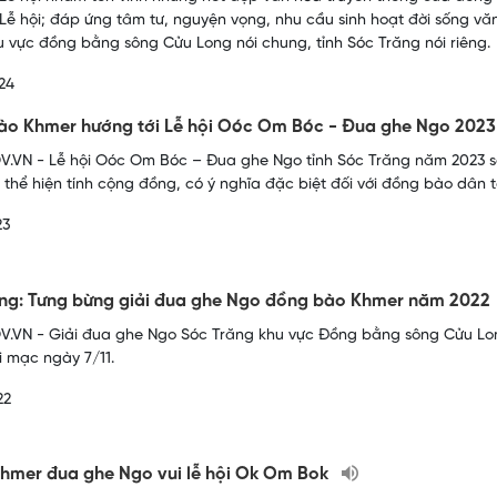
Lễ hội; đáp ứng tâm tư, nguyện vọng, nhu cầu sinh hoạt đời sống vă
u vực đồng bằng sông Cửu Long nói chung, tỉnh Sóc Trăng nói riêng.
24
o Khmer hướng tới Lễ hội Oóc Om Bóc - Đua ghe Ngo 2023
.VN - Lễ hội Oóc Om Bóc – Đua ghe Ngo tỉnh Sóc Trăng năm 2023 sẽ 
, thể hiện tính cộng đồng, có ý nghĩa đặc biệt đối với đồng bào dân 
23
ng: Tưng bừng giải đua ghe Ngo đồng bào Khmer năm 2022
.VN - Giải đua ghe Ngo Sóc Trăng khu vực Đồng bằng sông Cửu Long
i mạc ngày 7/11.
22
hmer đua ghe Ngo vui lễ hội Ok Om Bok