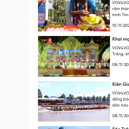
VOV4.VOV
rằm thán
trình Tì
10/11/20
Khai mạ
VOV4.VOV
Trăng, k
08/11/20
Kiên Gi
VOV4.VOV
đồng bào
dân háo 
08/11/20