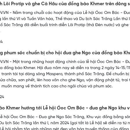
nh Lôi Protip và ghe Cà Hâu của đồng bào Khmer trên dòng
.VN - Nằm trong chuỗi các hoạt động của Lễ hội Óoc Om Bóc - Đu
 lần thứ VI và Tuần Văn hóa, Thể thao và Du lịch Sóc Trăng Lần thứ I,
ố Sóc Trăng đã diễn buổi trình diễn Lôi Protip (thả Đèn nước) và g
.
24
g phum sóc chuẩn bị cho hội đua ghe Ngo của đồng bào K
.VN - Một trong những hoạt động chính của lễ hội Óoc Om Bóc - Đu
a đồng bào Khmer. Hội đua năm nay sẽ diễn ra trong 2 ngày 14-15/11
 tranh tài tại dòng sông Maspero, thành phố Sóc Trăng. Để chuẩn bị 
sửa chữa, sơn phết, lên hoa văn cho ghe Ngo, vận động phật tử, trai
 muốn mang về thành tích cao cho ngôi chùa và phum sóc.
24
ào Khmer hướng tới Lễ hội Óoc Om Bóc - đua ghe Ngo khu
ễ hội Óoc Om Bóc - Đua ghe Ngo Sóc Trăng, Khu vực đồng bằng sôn
Du lịch Sóc Trăng lần thứ I, năm 2024 (gọi tắt là Lễ hội) sẽ diễn ra 
 Lễ hội nhằm tôn vinh những nét đẹp văn hóa truyền thống của đồng