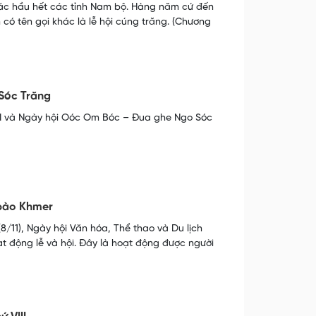
rác hầu hết các tỉnh Nam bộ. Hàng năm cứ đến
có tên gọi khác là lễ hội cúng trăng. (Chương
 Sóc Trăng
II và Ngày hội Oóc Om Bóc – Đua ghe Ngo Sóc
 bào Khmer
11), Ngày hội Văn hóa, Thể thao và Du lịch
ạt động lễ và hội. Đây là hoạt động được người