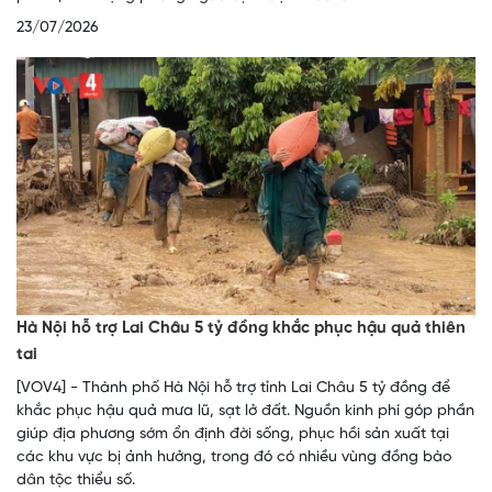
23/07/2026
Hà Nội hỗ trợ Lai Châu 5 tỷ đồng khắc phục hậu quả thiên
tai
[VOV4] - Thành phố Hà Nội hỗ trợ tỉnh Lai Châu 5 tỷ đồng để
khắc phục hậu quả mưa lũ, sạt lở đất. Nguồn kinh phí góp phần
giúp địa phương sớm ổn định đời sống, phục hồi sản xuất tại
các khu vực bị ảnh hưởng, trong đó có nhiều vùng đồng bào
dân tộc thiểu số.