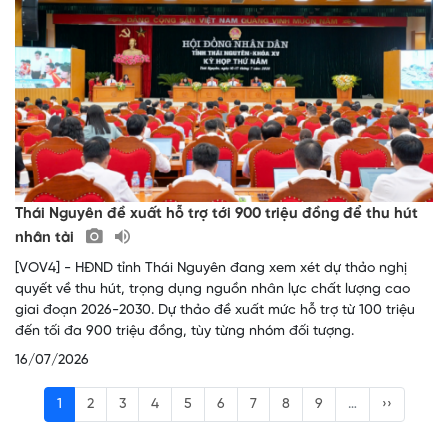
Thái Nguyên đề xuất hỗ trợ tới 900 triệu đồng để thu hút
nhân tài
[VOV4] - HĐND tỉnh Thái Nguyên đang xem xét dự thảo nghị
quyết về thu hút, trọng dụng nguồn nhân lực chất lượng cao
giai đoạn 2026-2030. Dự thảo đề xuất mức hỗ trợ từ 100 triệu
đến tối đa 900 triệu đồng, tùy từng nhóm đối tượng.
16/07/2026
1
2
3
4
5
6
7
8
9
…
››