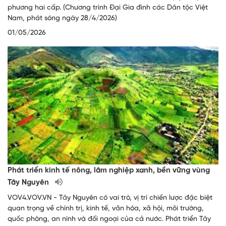
phương hai cấp. (Chương trình Đại Gia đình các Dân tộc Việt
Nam, phát sóng ngày 28/4/2026)
01/05/2026
Phát triển kinh tế nông, lâm nghiệp xanh, bền vững vùng
Tây Nguyên
VOV4.VOV.VN - Tây Nguyên có vai trò, vị trí chiến lược đặc biệt
quan trọng về chính trị, kinh tế, văn hóa, xã hội, môi trường,
quốc phòng, an ninh và đối ngoại của cả nước. Phát triển Tây