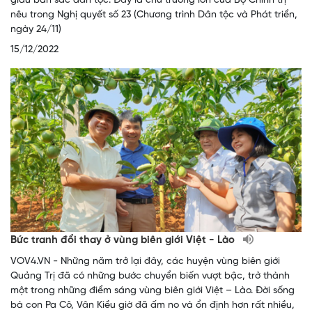
giàu bản sắc dân tộc. Đây là chủ trương lớn của Bộ Chính trị
nêu trong Nghị quyết số 23 (Chương trình Dân tộc và Phát triển,
ngày 24/11)
15/12/2022
Bức tranh đổi thay ở vùng biên giới Việt - Lào
VOV4.VN - Những năm trở lại đây, các huyện vùng biên giới
Quảng Trị đã có những bước chuyển biến vượt bậc, trở thành
một trong những điểm sáng vùng biên giới Việt – Lào. Đời sống
bà con Pa Cô, Vân Kiều giờ đã ấm no và ổn định hơn rất nhiều,