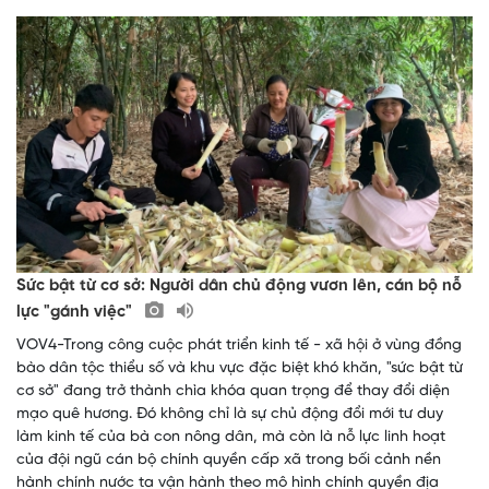
Sức bật từ cơ sở: Người dân chủ động vươn lên, cán bộ nỗ
lực "gánh việc"
VOV4-Trong công cuộc phát triển kinh tế - xã hội ở vùng đồng
bào dân tộc thiểu số và khu vực đặc biệt khó khăn, "sức bật từ
cơ sở" đang trở thành chìa khóa quan trọng để thay đổi diện
mạo quê hương. Đó không chỉ là sự chủ động đổi mới tư duy
làm kinh tế của bà con nông dân, mà còn là nỗ lực linh hoạt
của đội ngũ cán bộ chính quyền cấp xã trong bối cảnh nền
hành chính nước ta vận hành theo mô hình chính quyền địa