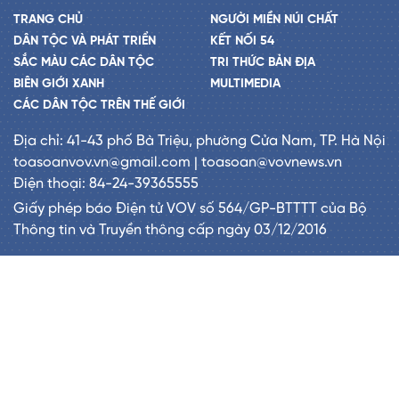
TRANG CHỦ
NGƯỜI MIỀN NÚI CHẤT
DÂN TỘC VÀ PHÁT TRIỂN
KẾT NỐI 54
SẮC MÀU CÁC DÂN TỘC
TRI THỨC BẢN ĐỊA
BIÊN GIỚI XANH
MULTIMEDIA
CÁC DÂN TỘC TRÊN THẾ GIỚI
Địa chỉ: 41-43 phố Bà Triệu, phường Cửa Nam, TP. Hà Nội
toasoanvov.vn@gmail.com | toasoan@vovnews.vn
Điện thoại: 84-24-39365555
Giấy phép báo Điện tử VOV số 564/GP-BTTTT của Bộ
Thông tin và Truyền thông cấp ngày 03/12/2016