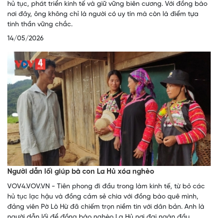
hủ tục, phát triển kinh tế và giữ vững biên cương. Với đồng bào
nơi đây, ông không chỉ là người có uy tín mà còn là điểm tựa
tinh thần vững chắc.
14/05/2026
Người dẫn lối giúp bà con La Hủ xóa nghèo
VOV4.VOV.VN - Tiên phong đi đầu trong làm kinh tế, từ bỏ các
hủ tục lạc hậu và đồng cảm sẻ chia với đồng bào quê mình,
đảng viên Pờ Lò Hừ đã chiếm trọn niềm tin với dân bản. Anh là
người dẫn lối để đồng bào nghèo La Hủ nơi đại ngàn đầu