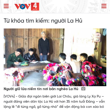
Từ khóa tìm kiếm:
người La Hủ
Người giữ lửa niềm tin nơi bản nghèo La Hủ
[VOV4] - Giữa đại ngàn biên giới Lai Châu, già làng Ly Xạ Pu –
người đảng viên dân tộc La Hủ với hơn 35 năm tuổi Đảng – vẫn
lặng lẽ “đi từng ngõ, gõ từng nhà” để vận động bà con xóa bỏ