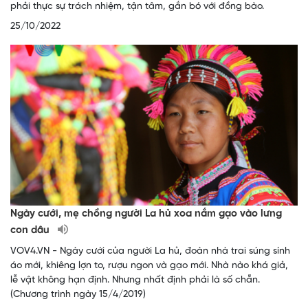
phải thực sự trách nhiệm, tận tâm, gắn bó với đồng bào.
25/10/2022
Ngày cưới, mẹ chồng người La hủ xoa nắm gạo vào lưng
con dâu
VOV4.VN - Ngày cưới của người La hủ, đoàn nhà trai súng sính
áo mới, khiêng lợn to, rượu ngon và gạo mới. Nhà nào khá giả,
lễ vật không hạn định. Nhưng nhất định phải là số chẵn.
(Chương trình ngày 15/4/2019)