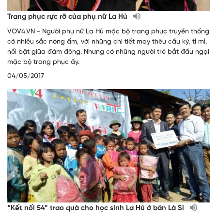
Trang phục rực rỡ của phụ nữ La Hủ
VOV4.VN - Người phụ nữ La Hủ mặc bộ trang phục truyền thống
có nhiều sắc nóng ấm, với những chi tiết may thêu cầu kỳ, tỉ mỉ,
nổi bật giữa đám đông. Nhưng có những người trẻ bắt đầu ngại
mặc bộ trang phục ấy.
04/05/2017
“Kết nối 54” trao quà cho học sinh La Hủ ở bản Là Si