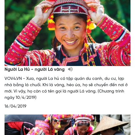
Người La Hủ - người Lá vàng
VOV4.VN - Xưa, người La hủ có tập quán du canh, du cư, lợp
nhà bằng lá chuối. Khi lá vàng, héo úa, họ sẽ chuyển đến nơi ở
mới. Vì vậy, họ còn có tên gọi là người Lá vàng. (Chương trình
ngày 10/4/2019)
16/04/2019