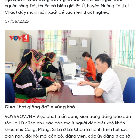
nguồn sông Đà, thuộc xã biên giới Pa Ủ, huyện Mường Tè (Lai
Châu) đẩy mạnh sản xuất để vươn lên thoát nghèo.
07/06/2023
Gieo “hạt giống đỏ” ở vùng khó.
VOV4.VOV.VN - Việc phát triển đảng viên trong đồng bào dân
tộc La Hủ cũng như các dân tộc ít người đặc biệt khó khăn
khác như Cống, Mảng, Si La ở Lai Châu là hành trình hết sức
gian nan, đòi hỏi mỗi cán bộ, đảng viên, cấp ủy đảng ở cơ sở