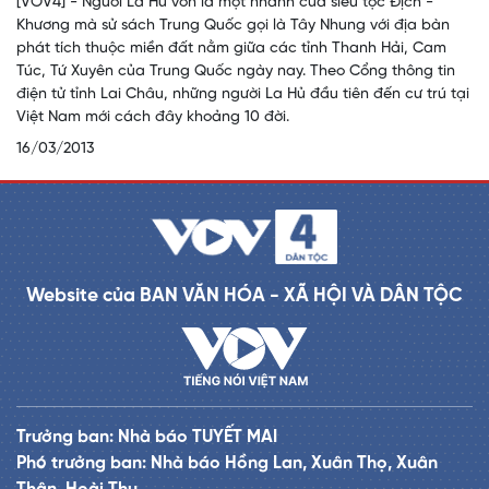
[VOV4] - Người La Hủ vốn là một nhánh của siêu tộc Địch -
Khương mà sử sách Trung Quốc gọi là Tây Nhung với địa bàn
phát tích thuộc miền đất nằm giữa các tỉnh Thanh Hải, Cam
Túc, Tứ Xuyên của Trung Quốc ngày nay. Theo Cổng thông tin
điện tử tỉnh Lai Châu, những người La Hủ đầu tiên đến cư trú tại
Việt Nam mới cách đây khoảng 10 đời.
16/03/2013
Website của BAN VĂN HÓA - XÃ HỘI VÀ DÂN TỘC
Trưởng ban: Nhà báo TUYẾT MAI
Phó trưởng ban: Nhà báo Hồng Lan, Xuân Thọ, Xuân