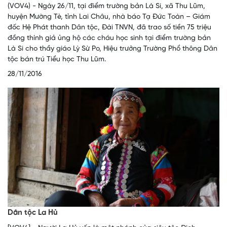
(VOV4) - Ngày 26/11, tại điểm trường bản Là Si, xã Thu Lũm,
huyện Mường Tè, tỉnh Lai Châu, nhà báo Tạ Đức Toàn – Giám
đốc Hệ Phát thanh Dân tộc, Đài TNVN, đã trao số tiền 75 triệu
đồng thính giả ủng hộ các cháu học sinh tại điểm trường bản
Là Si cho thầy giáo Lỳ Sừ Po, Hiệu trưởng Trường Phổ thông Dân
tộc bán trú Tiểu học Thu Lũm.
28/11/2016
Dân tộc La Hủ