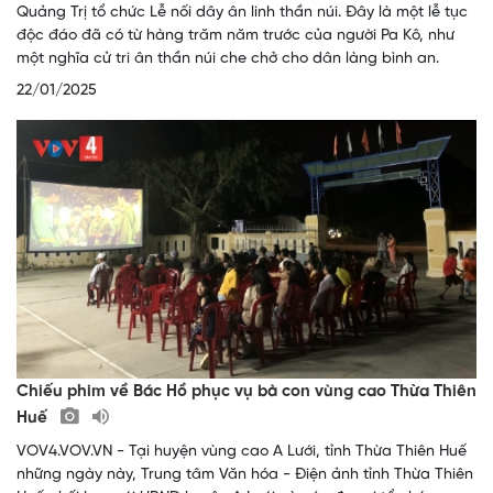
Quảng Trị tổ chức Lễ nối dây ân linh thần núi. Đây là một lễ tục
độc đáo đã có từ hàng trăm năm trước của người Pa Kô, như
một nghĩa cử tri ân thần núi che chở cho dân làng bình an.
22/01/2025
Chiếu phim về Bác Hồ phục vụ bà con vùng cao Thừa Thiên
Huế
VOV4.VOV.VN - Tại huyện vùng cao A Lưới, tỉnh Thừa Thiên Huế
những ngày này, Trung tâm Văn hóa - Điện ảnh tỉnh Thừa Thiên