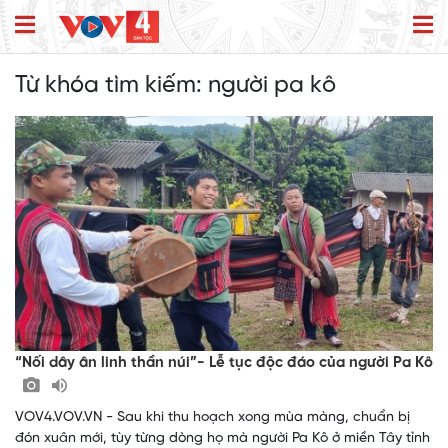
Từ khóa tìm kiếm:
người pa kô
“Nối dây ân linh thần núi”- Lễ tục độc đáo của người Pa Kô
VOV4.VOV.VN - Sau khi thu hoạch xong mùa màng, chuẩn bị
đón xuân mới, tùy từng dòng họ mà người Pa Kô ở miền Tây tỉnh