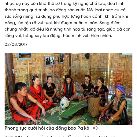
nhạc cụ này còn khá thô sơ trong kỹ nghệ chế tác, đều hình
thành trong quá trình lao động sản xuất. Mỗi loại nhạc cụ có
sức sống riêng, sử dụng phù hợp từng hoàn cảnh, khi trầm khi
bổng, lúc rộn rã vui tươi, khi đượm buồn ai oán. Song điểm
chung nhất, đó đều là những tinh hoa từ sáng tạo, giúp bà con
sống vui, hăng say lao động, hòa mình với thiên nhiên.
02/08/2017
Phong tục cưới hỏi của đồng bào Pa kô