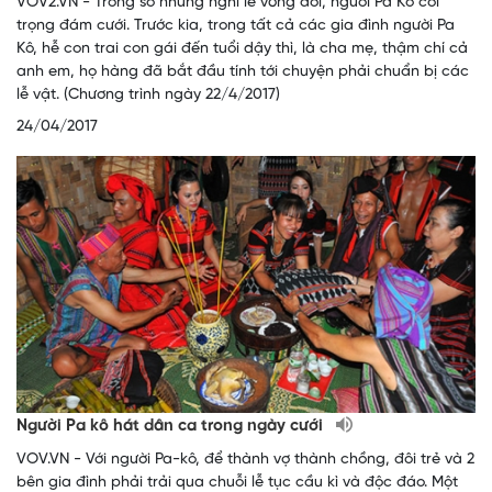
VOV2.VN - Trong số những nghi lễ vòng đời, người Pa Kô coi
trọng đám cưới. Trước kia, trong tất cả các gia đình người Pa
Kô, hễ con trai con gái đến tuổi dậy thì, là cha mẹ, thậm chí cả
anh em, họ hàng đã bắt đầu tính tới chuyện phải chuẩn bị các
lễ vật. (Chương trình ngày 22/4/2017)
24/04/2017
Người Pa kô hát dân ca trong ngày cưới
VOV.VN - Với người Pa-kô, để thành vợ thành chồng, đôi trẻ và 2
bên gia đình phải trải qua chuỗi lễ tục cầu kì và độc đáo. Một