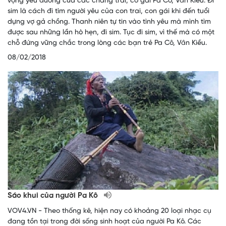
vọng yêu đương của các chàng trai, cô gái Pa Cô, Vân Kiều. Đi
sim là cách đi tìm người yêu của con trai, con gái khi đến tuổi
dựng vợ gả chồng. Thanh niên tự tin vào tình yêu mà mình tìm
được sau những lần hò hẹn, đi sim. Tục đi sim, vì thế mà có một
chỗ đứng vững chắc trong lòng các bạn trẻ Pa Cô, Vân Kiều.
08/02/2018
Sáo khui của người Pa Kô
VOV4.VN - ​Theo thống kê, hiện nay có khoảng 20 loại nhạc cụ
đang tồn tại trong đời sống sinh hoạt của người Pa Kô. Các