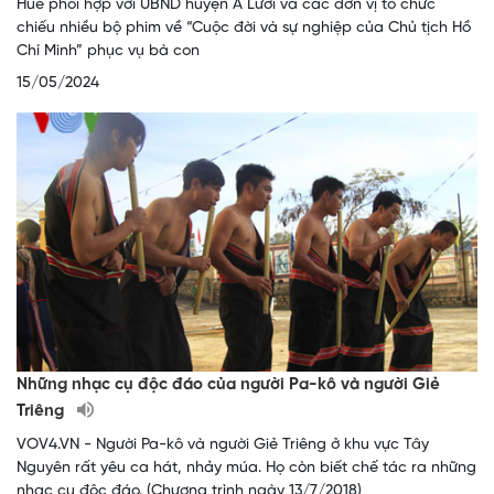
Huế phối hợp với UBND huyện A Lưới và các đơn vị tổ chức
chiếu nhiều bộ phim về “Cuộc đời và sự nghiệp của Chủ tịch Hồ
Chí Minh” phục vụ bà con
15/05/2024
Những nhạc cụ độc đáo của người Pa-kô và người Giẻ
Triêng
VOV4.VN - Người Pa-kô và người Giẻ Triêng ở khu vực Tây
Nguyên rất yêu ca hát, nhảy múa. Họ còn biết chế tác ra những
nhạc cụ độc đáo. (Chương trình ngày 13/7/2018)