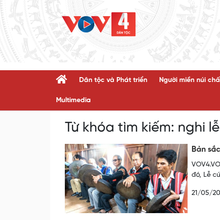
Dân tộc và Phát triển
Người miền núi chấ
Multimedia
Từ khóa tìm kiếm:
nghi l
Bản sắc
VOV4.VOV
đó, Lễ c
21/05/2