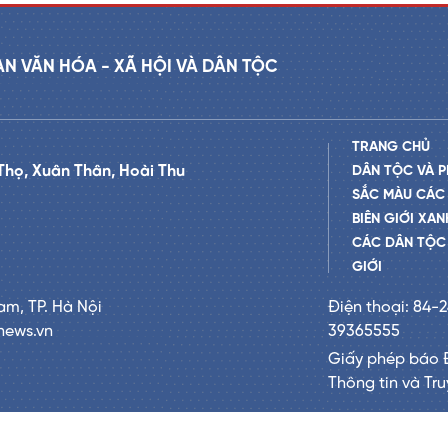
AN VĂN HÓA - XÃ HỘI VÀ DÂN TỘC
TRANG CHỦ
Thọ, Xuân Thân, Hoài Thu
DÂN TỘC VÀ P
SẮC MÀU CÁC
BIÊN GIỚI XAN
CÁC DÂN TỘC 
GIỚI
am, TP. Hà Nội
Điện thoại: 84-
news.vn
39365555
Giấy phép báo 
Thông tin và Tr