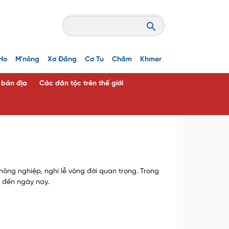
Ho
M'nông
Xơ Đăng
Cơ Tu
Chăm
Khmer
c bản địa
Các dân tộc trên thế giới
nông nghiệp, nghi lễ vòng đời quan trọng. Trong
 đến ngày nay.