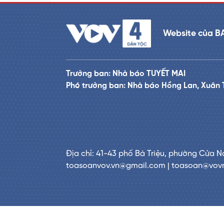
Website của B
Trưởng ban: Nhà báo TUYẾT MAI
Phó trưởng ban: Nhà báo Hồng Lan, Xuân 
Địa chỉ: 41-43 phố Bà Triệu, phường Cửa N
toasoanvov.vn@gmail.com | toasoan@vov