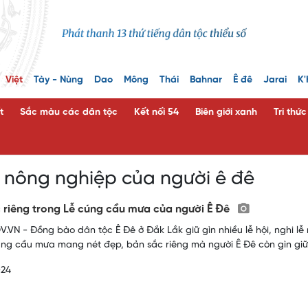
Việt
Tày - Nùng
Dao
Mông
Thái
Bahnar
Ê đê
Jarai
K'
t
Sắc màu các dân tộc
Kết nối 54
Biên giới xanh
Tri thứ
ễ nông nghiệp của người ê đê
 riêng trong Lễ cúng cầu mưa của người Ê Đê
.VN - Đồng bào dân tộc Ê Đê ở Đắk Lắk giữ gìn nhiều lễ hội, nghi lễ 
úng cầu mưa mang nét đẹp, bản sắc riêng mà người Ê Đê còn gìn giữ
024