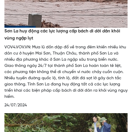
Sơn La huy động các lực lượng cấp bách di dời dân khỏi
vùng ngập lụt
VOV4.VOV.VN: Mưa lũ dồn dập đổ về trong đêm khiến nhiều khu
dân cư ở huyện Mai Sơn, Thuận Châu, thành phố Sơn La và
nhiều địa phương khác ở Sơn La ngập sâu trong biển nước.
Giao thông ngày 24/7 tại thành phố Sơn La hoàn toàn tê liệt,
các phương tiện không thể di chuyển vì nước chảy cuồn cuộn.
Nhiều tuyến đường quốc lộ, tỉnh lộ, đất đá sạt lở gây ách tắc
giao thông. Tỉnh Sơn La đang huy động tất cả các lực lượng
triển khai các biện pháp cấp bách di dời dân ra khỏi vùng nguy
hiểm.
24/07/2024