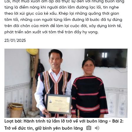
Lai, một mùa xuân ấm áp đã thực sự đến với những buôn làng
từng là điểm nóng khi người dân lầm đường lạc lối, tin nghe
theo lời xúi giục của kẻ xấu. Khép lại những quãng thời gian
tăm tối, những con người từng lầm đường lỡ bước đã tự đứng
trên đôi chân của mình để làm lại cuộc đời, xây dựng kinh tế,
phát triển sản xuất với tâm thế tràn đầy hy vọng.
23/01/2025
Loạt bài: Hành trình từ lầm lỡ trở về với buôn làng - Bài 2:
Trở về đức tin, giữ bình yên buôn làng