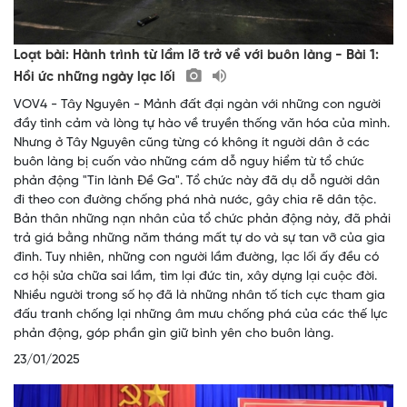
Loạt bài: Hành trình từ lầm lỡ trở về với buôn làng - Bài 1:
Hồi ức những ngày lạc lối
VOV4 - Tây Nguyên - Mảnh đất đại ngàn với những con người
đầy tình cảm và lòng tự hào về truyền thống văn hóa của mình.
Nhưng ở Tây Nguyên cũng từng có không ít người dân ở các
buôn làng bị cuốn vào những cám dỗ nguy hiểm từ tổ chức
phản động "Tin lành Đề Ga". Tổ chức này đã dụ dỗ người dân
đi theo con đường chống phá nhà nước, gây chia rẽ dân tộc.
Bản thân những nạn nhân của tổ chức phản động này, đã phải
trả giá bằng những năm tháng mất tự do và sự tan vỡ của gia
đình. Tuy nhiên, những con người lầm đường, lạc lối ấy đều có
cơ hội sửa chữa sai lầm, tìm lại đức tin, xây dựng lại cuộc đời.
Nhiều người trong số họ đã là những nhân tố tích cực tham gia
đấu tranh chống lại những âm mưu chống phá của các thế lực
phản động, góp phần gìn giữ bình yên cho buôn làng.
23/01/2025