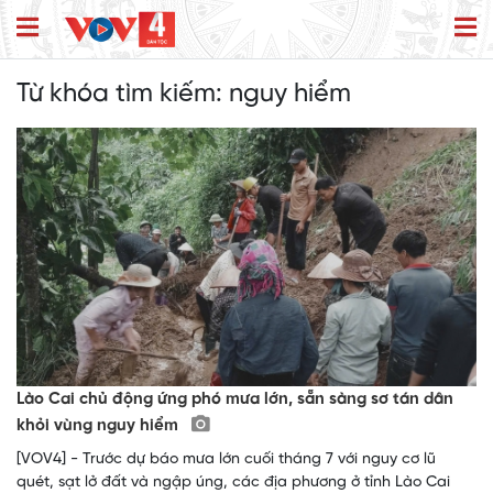
Từ khóa tìm kiếm:
nguy hiểm
Lào Cai chủ động ứng phó mưa lớn, sẵn sàng sơ tán dân
khỏi vùng nguy hiểm
[VOV4] - Trước dự báo mưa lớn cuối tháng 7 với nguy cơ lũ
quét, sạt lở đất và ngập úng, các địa phương ở tỉnh Lào Cai