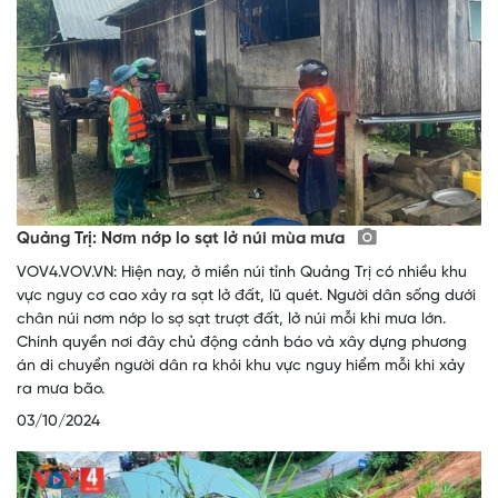
Quảng Trị: Nơm nớp lo sạt lở núi mùa mưa
VOV4.VOV.VN: Hiện nay, ở miền núi tỉnh Quảng Trị có nhiều khu
vực nguy cơ cao xảy ra sạt lở đất, lũ quét. Người dân sống dưới
chân núi nơm nớp lo sợ sạt trượt đất, lở núi mỗi khi mưa lớn.
Chính quyền nơi đây chủ động cảnh báo và xây dựng phương
án di chuyển người dân ra khỏi khu vực nguy hiểm mỗi khi xảy
ra mưa bão.
03/10/2024