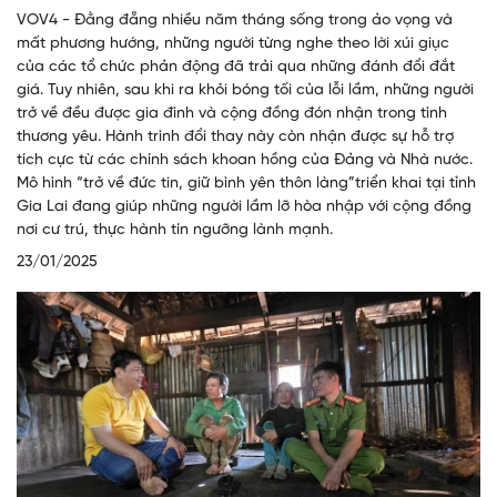
VOV4 - Đằng đẵng nhiều năm tháng sống trong ảo vọng và
mất phương hướng, những người từng nghe theo lời xúi giục
của các tổ chức phản động đã trải qua những đánh đổi đắt
giá. Tuy nhiên, sau khi ra khỏi bóng tối của lỗi lầm, những người
trở về đều được gia đình và cộng đồng đón nhận trong tình
thương yêu. Hành trình đổi thay này còn nhận được sự hỗ trợ
tích cực từ các chính sách khoan hồng của Đảng và Nhà nước.
Mô hình “trở về đức tin, giữ bình yên thôn làng”triển khai tại tỉnh
Gia Lai đang giúp những người lầm lỡ hòa nhập với cộng đồng
nơi cư trú, thực hành tín ngưỡng lành mạnh.
23/01/2025