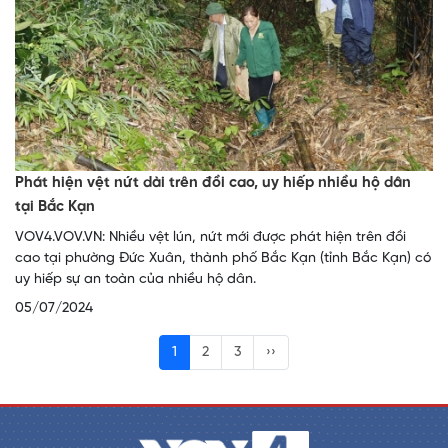
Phát hiện vệt nứt dài trên đồi cao, uy hiếp nhiều hộ dân
tại Bắc Kạn
VOV4.VOV.VN: Nhiều vệt lún, nứt mới được phát hiện trên đồi
cao tại phường Đức Xuân, thành phố Bắc Kạn (tỉnh Bắc Kạn) có
uy hiếp sự an toàn của nhiều hộ dân.
05/07/2024
1
2
3
››