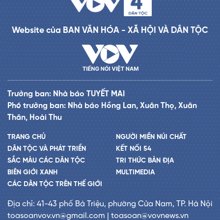
Website của BAN VĂN HÓA - XÃ HỘI VÀ DÂN TỘC
Trưởng ban: Nhà báo TUYẾT MAI
Phó trưởng ban: Nhà báo Hồng Lan, Xuân Thọ, Xuân
Thân, Hoài Thu
TRANG CHỦ
NGƯỜI MIỀN NÚI CHẤT
DÂN TỘC VÀ PHÁT TRIỂN
KẾT NỐI 54
SẮC MÀU CÁC DÂN TỘC
TRI THỨC BẢN ĐỊA
BIÊN GIỚI XANH
MULTIMEDIA
CÁC DÂN TỘC TRÊN THẾ GIỚI
Địa chỉ: 41-43 phố Bà Triệu, phường Cửa Nam, TP. Hà Nội
toasoanvov.vn@gmail.com | toasoan@vovnews.vn