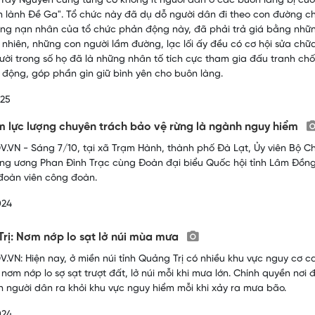
Tây Nguyên cũng từng có không ít người dân ở các buôn làng bị cu
n lành Đề Ga". Tổ chức này đã dụ dỗ người dân đi theo con đường c
ng nạn nhân của tổ chức phản động này, đã phải trả giá bằng nhữn
 nhiên, những con người lầm đường, lạc lối ấy đều có cơ hội sửa chữa s
ười trong số họ đã là những nhân tố tích cực tham gia đấu tranh c
 động, góp phần gìn giữ bình yên cho buôn làng.
025
 lực lượng chuyên trách bảo vệ rừng là ngành nguy hiểm
.VN - Sáng 7/10, tại xã Trạm Hành, thành phố Đà Lạt, Ủy viên Bộ Chí
ung ương Phan Đình Trạc cùng Đoàn đại biểu Quốc hội tỉnh Lâm Đồng 
đoàn viên công đoàn.
024
rị: Nơm nớp lo sạt lở núi mùa mưa
.VN: Hiện nay, ở miền núi tỉnh Quảng Trị có nhiều khu vực nguy cơ ca
 nơm nớp lo sợ sạt trượt đất, lở núi mỗi khi mưa lớn. Chính quyền n
n người dân ra khỏi khu vực nguy hiểm mỗi khi xảy ra mưa bão.
024