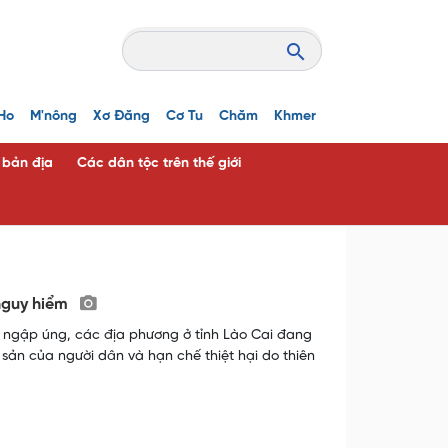
Ho
M'nông
Xơ Đăng
Cơ Tu
Chăm
Khmer
c bản địa
Các dân tộc trên thế giới
 nguy hiểm
và ngập úng, các địa phương ở tỉnh Lào Cai đang
sản của người dân và hạn chế thiệt hại do thiên