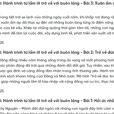
i: Hành trình từ lầm lỡ trở về với buôn làng - Bài 3: Xuân 
rong tiết trời se lạnh của những ngày cuối năm, khi khắp nơi đang r
xuân ấm áp đã thực sự đến với những buôn làng từng là điểm nóng kh
giục của kẻ xấu. Khép lại những quãng thời gian tăm tối, những con n
 mình để làm lại cuộc đời, xây dựng kinh tế, phát triển sản xuất với 
025
: Hành trình từ lầm lỡ trở về với buôn làng - Bài 2: Trở về đứ
ằng đẵng nhiều năm tháng sống trong ảo vọng và mất phương hướng
hức phản động đã trải qua những đánh đổi đắt giá. Tuy nhiên, sau khi
ược gia đình và cộng đồng đón nhận trong tình thương yêu. Hành trìn
hính sách khoan hồng của Đảng và Nhà nước. Mô hình “trở về đức tin, g
 giúp những người lầm lỡ hòa nhập với cộng đồng nơi cư trú, thực h
025
: Hành trình từ lầm lỡ trở về với buôn làng - Bài 1: Hồi ức nh
ây Nguyên - Mảnh đất đại ngàn với những con người đầy tình cảm và