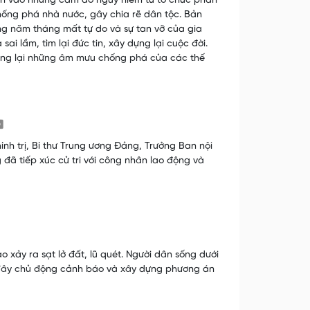
ốn vào những cám dỗ nguy hiểm từ tổ chức phản
hống phá nhà nước, gây chia rẽ dân tộc. Bản
g năm tháng mất tự do và sự tan vỡ của gia
ai lầm, tìm lại đức tin, xây dựng lại cuộc đời.
hống lại những âm mưu chống phá của các thế
nh trị, Bí thư Trung ương Đảng, Trưởng Ban nội
đã tiếp xúc cử tri với công nhân lao động và
o xảy ra sạt lở đất, lũ quét. Người dân sống dưới
ơi đây chủ động cảnh báo và xây dựng phương án