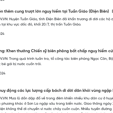
ện thêm cung trượt lớn nguy hiểm tại Tuần Giáo (Điện Biên)
.VN: Huyện Tuần Giáo, tỉnh Điện Biên đã khẩn trương di dời các hộ 
 tại khu vực dốc đỏ, khối 20/7, thị trấn Tuần Giáo.
024
g: Khen thưởng Chiến sỹ biên phòng bất chấp nguy hiểm c
.VN: Trong quá trình tuần tra, tổ công tác biên phòng Ngọc Côn, B
 bé gái bị nước cuốn trôi.
024
huy động các lực lượng cấp bách di dời dân khỏi vùng ngập 
.VN: Mưa lũ dồn dập đổ về trong đêm khiến nhiều khu dân cư ở huy
a phương khác ở Sơn La ngập sâu trong biển nước. Giao thông ngày 2
iện không thể di chuyển vì nước chảy cuồn cuộn. Nhiều tuyến đường qu