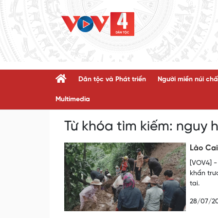
Dân tộc và Phát triển
Người miền núi chấ
Multimedia
Từ khóa tìm kiếm:
nguy 
Lào Cai
[VOV4] -
khẩn trư
tai.
28/07/2