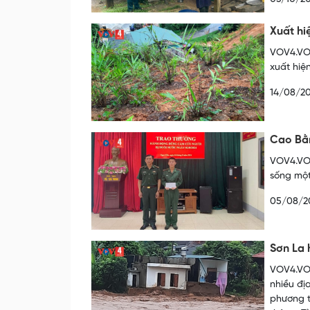
Xuất hi
VOV4.VOV
xuất hiện
14/08/2
Cao Bằn
VOV4.VOV
sống một
05/08/2
Sơn La 
VOV4.VOV
nhiều đị
phương t