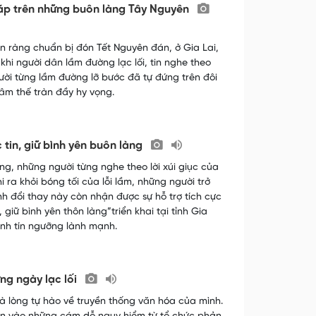
ấm áp trên những buôn làng Tây Nguyên
ộn ràng chuẩn bị đón Tết Nguyên đán, ở Gia Lai,
i người dân lầm đường lạc lối, tin nghe theo
gười từng lầm đường lỡ bước đã tự đứng trên đôi
tâm thế tràn đầy hy vọng.
c tin, giữ bình yên buôn làng
, những người từng nghe theo lời xúi giục của
 ra khỏi bóng tối của lỗi lầm, những người trở
h đổi thay này còn nhận được sự hỗ trợ tích cực
iữ bình yên thôn làng”triển khai tại tỉnh Gia
ành tín ngưỡng lành mạnh.
ững ngày lạc lối
 lòng tự hào về truyền thống văn hóa của mình.