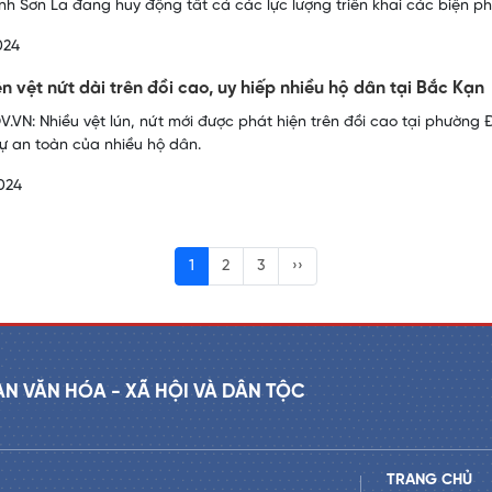
ỉnh Sơn La đang huy động tất cả các lực lượng triển khai các biện p
024
ện vệt nứt dài trên đồi cao, uy hiếp nhiều hộ dân tại Bắc Kạn
.VN: Nhiều vệt lún, nứt mới được phát hiện trên đồi cao tại phường
sự an toàn của nhiều hộ dân.
024
1
2
3
››
AN VĂN HÓA - XÃ HỘI VÀ DÂN TỘC
TRANG CHỦ