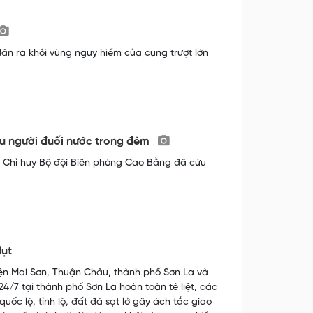
dân ra khỏi vùng nguy hiểm của cung trượt lớn
ứu người đuối nước trong đêm
ộ Chỉ huy Bộ đội Biên phòng Cao Bằng đã cứu
lụt
ện Mai Sơn, Thuận Châu, thành phố Sơn La và
4/7 tại thành phố Sơn La hoàn toàn tê liệt, các
ốc lộ, tỉnh lộ, đất đá sạt lở gây ách tắc giao