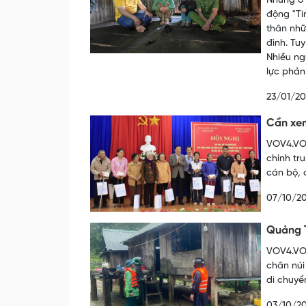
Nhưng ở 
động "Ti
thân nhữ
đình. Tuy
Nhiều ng
lực phản
23/01/2
Cần xem
VOV4.VOV
chính tr
cán bộ, 
07/10/2
Quảng T
VOV4.VOV
chân núi
di chuyể
03/10/2