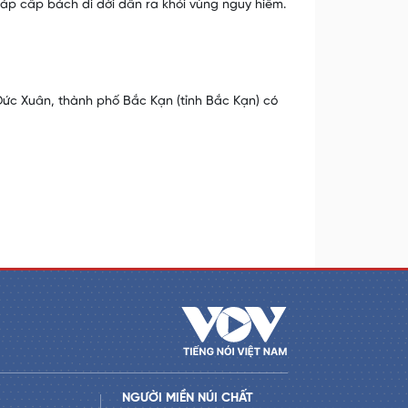
háp cấp bách di dời dân ra khỏi vùng nguy hiểm.
 Đức Xuân, thành phố Bắc Kạn (tỉnh Bắc Kạn) có
NGƯỜI MIỀN NÚI CHẤT