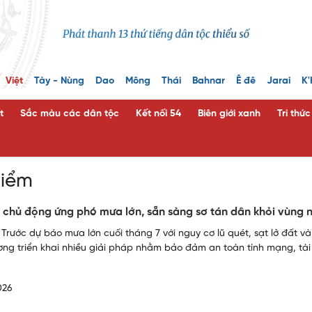
Việt
Tày - Nùng
Dao
Mông
Thái
Bahnar
Ê đê
Jarai
K'
t
Sắc màu các dân tộc
Kết nối 54
Biên giới xanh
Tri thứ
hiểm
 chủ động ứng phó mưa lớn, sẵn sàng sơ tán dân khỏi vùng
 Trước dự báo mưa lớn cuối tháng 7 với nguy cơ lũ quét, sạt lở đất 
ơng triển khai nhiều giải pháp nhằm bảo đảm an toàn tính mạng, tài 
026