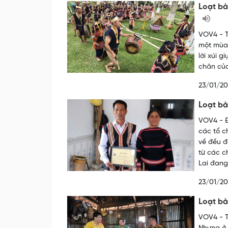
Loạt bà
VOV4 - T
một mùa 
lời xúi 
chân của
23/01/2
Loạt bài
VOV4 - Đ
các tổ c
về đều đ
từ các c
Lai đang
23/01/2
Loạt bài
VOV4 - T