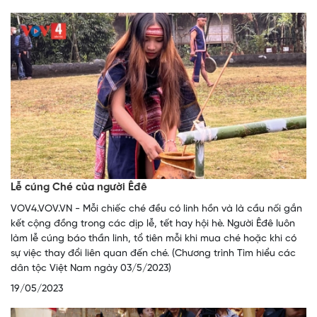
Lễ cúng Ché của người Êđê
VOV4.VOV.VN - Mỗi chiếc ché đều có linh hồn và là cầu nối gắn
kết cộng đồng trong các dịp lễ, tết hay hội hè. Người Êđê luôn
làm lễ cúng báo thần linh, tổ tiên mỗi khi mua ché hoặc khi có
sự việc thay đổi liên quan đến ché. (Chương trình Tìm hiểu các
dân tộc Việt Nam ngày 03/5/2023)
19/05/2023