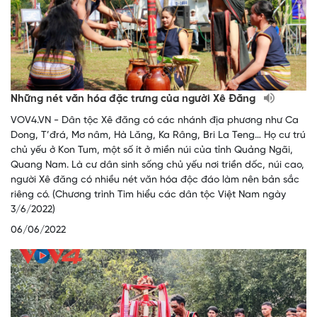
Những nét văn hóa đặc trưng của người Xê Đăng
VOV4.VN - Dân tộc Xê đăng có các nhánh địa phương như Ca
Dong, T’đrá, Mơ nâm, Hà Lăng, Ka Râng, Bri La Teng… Họ cư trú
chủ yếu ở Kon Tum, một số ít ở miền núi của tỉnh Quảng Ngãi,
Quang Nam. Là cư dân sinh sống chủ yếu nơi triền dốc, núi cao,
người Xê đăng có nhiều nét văn hóa độc đáo làm nên bản sắc
riêng có. (Chương trình Tìm hiểu các dân tộc Việt Nam ngày
3/6/2022)
06/06/2022