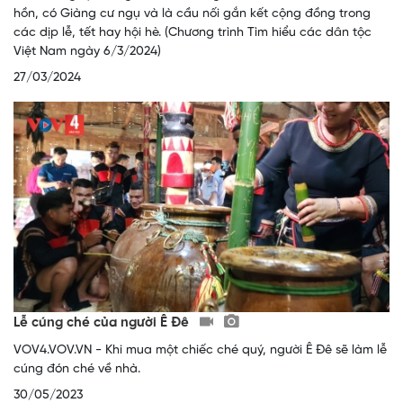
hồn, có Giàng cư ngụ và là cầu nối gắn kết cộng đồng trong
các dịp lễ, tết hay hội hè. (Chương trình Tìm hiểu các dân tộc
Việt Nam ngày 6/3/2024)
27/03/2024
Lễ cúng ché của người Ê Đê
VOV4.VOV.VN - Khi mua một chiếc ché quý, người Ê Đê sẽ làm lễ
cúng đón ché về nhà.
30/05/2023