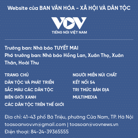
Website của BAN VĂN HÓA - XÃ HỘI VÀ DÂN TỘC
Trưởng ban: Nhà báo TUYẾT MAI
Phó trưởng ban: Nhà báo Hồng Lan, Xuân Thọ, Xuân
Thân, Hoài Thu
TRANG CHỦ
NGƯỜI MIỀN NÚI CHẤT
DÂN TỘC VÀ PHÁT TRIỂN
KẾT NỐI 54
SẮC MÀU CÁC DÂN TỘC
TRI THỨC BẢN ĐỊA
BIÊN GIỚI XANH
MULTIMEDIA
CÁC DÂN TỘC TRÊN THẾ GIỚI
Địa chỉ: 41-43 phố Bà Triệu, phường Cửa Nam, TP. Hà Nội
toasoanvov.vn@gmail.com | toasoan@vovnews.vn
Điện thoại: 84-24-39365555