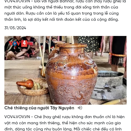
VOV4.VOV.VN - Đối với người Bahnar, rượu cần (hay rượu ghè) là
một thức uống không thể thiếu trong đời sống tinh thần của
người dân. Rượu cần còn là yếu tố quan trọng trong lễ cúng
thần linh, là sợi dây kết nối tình đoàn kết của cả cộng đồng.
31/05/2024
Ché thiêng của người Tây Nguyên
VOV4.VOV.VN - Ché (hay ghè) rượu không đơn thuần chỉ là hiện
vật mà còn mang tính thiêng, thể hiện cho sức mạnh của gia
đình, dòng tộc cũng như buôn làng. Mỗi chiếc ché đều có linh