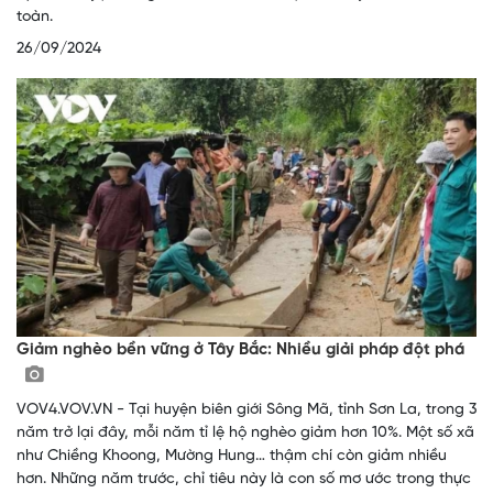
toàn.
26/09/2024
Giảm nghèo bền vững ở Tây Bắc: Nhiều giải pháp đột phá
VOV4.VOV.VN - Tại huyện biên giới Sông Mã, tỉnh Sơn La, trong 3
năm trở lại đây, mỗi năm tỉ lệ hộ nghèo giảm hơn 10%. Một số xã
như Chiềng Khoong, Mường Hung… thậm chí còn giảm nhiều
hơn. Những năm trước, chỉ tiêu này là con số mơ ước trong thực