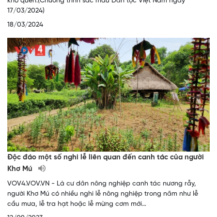
khó quên.(Chương trình sắc màu Dân tộc Việt Nam ngày
17/03/2024)
18/03/2024
Độc đáo một số nghi lễ liên quan đến canh tác của người
Khơ Mú
VOV4.VOV.VN - Là cư dân nông nghiệp canh tác nương rẫy,
người Khơ Mú có nhiều nghi lễ nông nghiệp trong năm như lễ
cầu mưa, lễ tra hạt hoặc lễ mừng cơm mới…