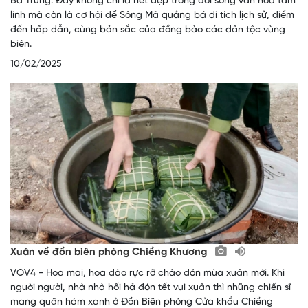
Bà Trưng. Đây không chỉ là nét đẹp trong đời sống văn hoá tâm
linh mà còn là cơ hội để Sông Mã quảng bá di tích lịch sử, điểm
đến hấp dẫn, cùng bản sắc của đồng bào các dân tộc vùng
biên.
10/02/2025
Xuân về đồn biên phòng Chiềng Khương
VOV4 - Hoa mai, hoa đào rực rỡ chào đón mùa xuân mới. Khi
người người, nhà nhà hối hả đón tết vui xuân thì những chiến sĩ
mang quân hàm xanh ở Đồn Biên phòng Cửa khẩu Chiềng