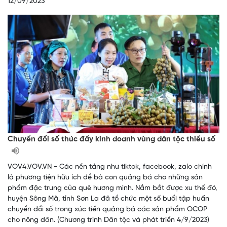
12/09/2023
Chuyển đổi số thúc đẩy kinh doanh vùng dân tộc thiểu số
VOV4.VOV.VN - Các nền tảng như tiktok, facebook, zalo chính
là phương tiện hữu ích để bà con quảng bá cho những sản
phẩm đặc trưng của quê hương mình. Nắm bắt được xu thế đó,
huyện Sông Mã, tỉnh Sơn La đã tổ chức một số buổi tập huấn
chuyển đổi số trong xúc tiến quảng bá các sản phẩm OCOP
cho nông dân. (Chương trình Dân tộc và phát triển 4/9/2023)