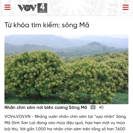
Từ khóa tìm kiếm:
sông Mã
Nhãn chín sớm nơi biên cương Sông Mã
VOV4.VOV.VN - Những vườn nhãn chín sớm tại "vựa nhãn" Sông
Mã (tỉnh Sơn La) đang vào mùa đậu quả, hứa hẹn một vụ mùa
bội thu. Với gần 1.000 ha nhãn chín sớm trên tổng số hơn 7.600