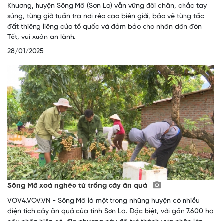
Khương, huyện Sông Mã (Sơn La) vẫn vững đôi chân, chắc tay
súng, từng giờ tuần tra nơi rẻo cao biên giới, bảo vệ từng tấc
đất thiêng liêng của tổ quốc và đảm bảo cho nhân dân đón
Tết, vui xuân an lành.
28/01/2025
Sông Mã xoá nghèo từ trồng cây ăn quả
VOV4.VOV.VN - Sông Mã là một trong những huyện có nhiều
diện tích cây ăn quả của tỉnh Sơn La. Đặc biệt, với gần 7.600 ha