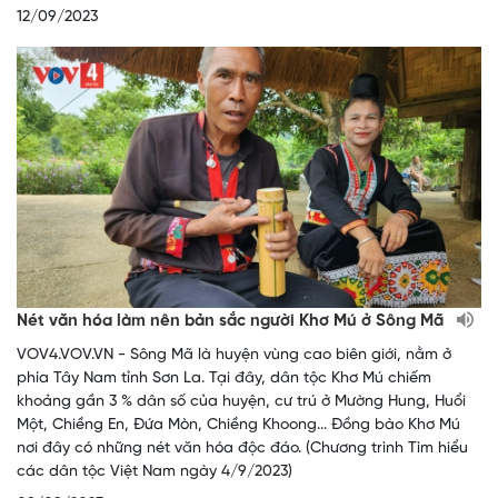
12/09/2023
Nét văn hóa làm nên bản sắc người Khơ Mú ở Sông Mã
VOV4.VOV.VN - Sông Mã là huyện vùng cao biên giới, nằm ở
phía Tây Nam tỉnh Sơn La. Tại đây, dân tộc Khơ Mú chiếm
khoảng gần 3 % dân số của huyện, cư trú ở Mường Hung, Huổi
Một, Chiềng En, Đứa Mòn, Chiềng Khoong... Đồng bào Khơ Mú
nơi đây có những nét văn hóa độc đáo. (Chương trình Tìm hiểu
các dân tộc Việt Nam ngày 4/9/2023)