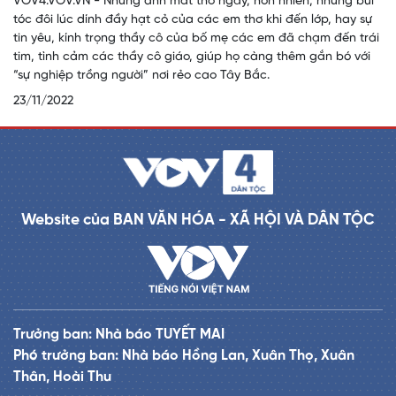
VOV4.VOV.VN - Những ánh mắt thơ ngây, hồn nhiên, những búi
tóc đôi lúc dính đầy hạt cỏ của các em thơ khi đến lớp, hay sự
tin yêu, kính trọng thầy cô của bố mẹ các em đã chạm đến trái
tim, tình cảm các thầy cô giáo, giúp họ càng thêm gắn bó với
“sự nghiệp trồng người” nơi rẻo cao Tây Bắc.
23/11/2022
Website của BAN VĂN HÓA - XÃ HỘI VÀ DÂN TỘC
Trưởng ban: Nhà báo TUYẾT MAI
Phó trưởng ban: Nhà báo Hồng Lan, Xuân Thọ, Xuân
Thân, Hoài Thu