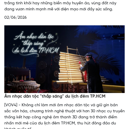
trắng tinh khôi hay những biển mây huyền ảo, vùng đất này
đang vươn mình mạnh mẽ với diện mạo mới đầy sức sống.
02/06/2026
Âm nhạc dân tộc "thắp sáng" du lịch đêm TP.HCM
[VOV4] - Không chỉ làm mới âm nhạc dân tộc và giữ gìn bản
sắc văn hóa, chương trình nghệ thuật với hơn 30 nhạc cụ truyền
thống kết hợp công nghệ âm thanh 3D đang trở thành điểm
nhấn mới mẻ của du lịch đêm TP.HCM, thu hút đông đảo du