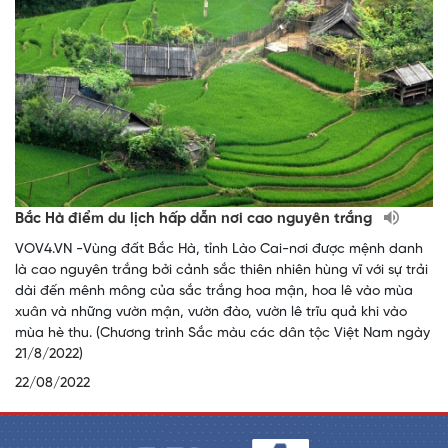
Bắc Hà điểm du lịch hấp dẫn nơi cao nguyên trắng
VOV4.VN -Vùng đất Bắc Hà, tỉnh Lào Cai-nơi được mệnh danh
là cao nguyên trắng bởi cảnh sắc thiên nhiên hùng vĩ với sự trải
dài đến mênh mông của sắc trắng hoa mận, hoa lê vào mùa
xuân và những vườn mận, vườn đào, vườn lê trĩu quả khi vào
mùa hè thu. (Chương trình Sắc màu các dân tộc Việt Nam ngày
21/8/2022)
22/08/2022