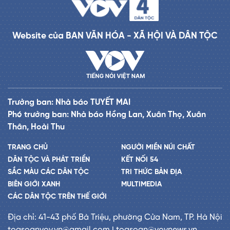
Website của BAN VĂN HÓA - XÃ HỘI VÀ DÂN TỘC
Trưởng ban: Nhà báo TUYẾT MAI
Phó trưởng ban: Nhà báo Hồng Lan, Xuân Thọ, Xuân
Thân, Hoài Thu
TRANG CHỦ
NGƯỜI MIỀN NÚI CHẤT
DÂN TỘC VÀ PHÁT TRIỂN
KẾT NỐI 54
SẮC MÀU CÁC DÂN TỘC
TRI THỨC BẢN ĐỊA
BIÊN GIỚI XANH
MULTIMEDIA
CÁC DÂN TỘC TRÊN THẾ GIỚI
Địa chỉ: 41-43 phố Bà Triệu, phường Cửa Nam, TP. Hà Nội
toasoanvov.vn@gmail.com | toasoan@vovnews.vn