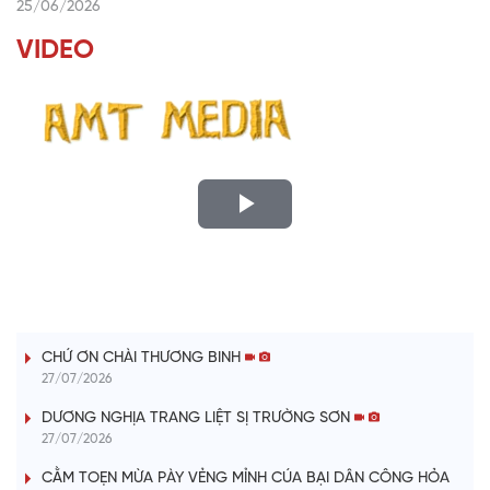
25/06/2026
VIDEO
P
l
LỜI CÂY ĐÀN TÍNH
a
CHỨ ƠN CHÀI THƯƠNG BINH
y
27/07/2026
V
DƯƠNG NGHỊA TRANG LIỆT SỊ TRƯỜNG SƠN
27/07/2026
i
CẰM TOẸN MỪA PÀY VẺNG MỈNH CÚA BẠI DÂN CÔNG HỎA