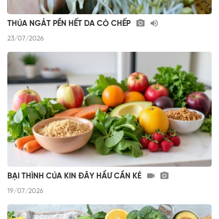
THÚA NGẢT PỀN HẾT DA CÒ CHẾP
23/07/2026
BẠI THÌNH CÚA KIN ĐÂY HẨƯ CẦN KÉ
19/07/2026