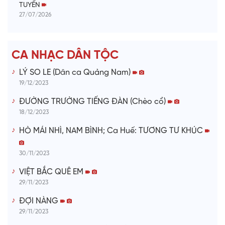
TUYẾN
d
27/07/2026
e
CA NHẠC DÂN TỘC
o
LÝ SO LE (Dân ca Quảng Nam)
19/12/2023
ĐƯỜNG TRƯỜNG TIẾNG ĐÀN (Chèo cổ)
18/12/2023
HÒ MÁI NHÌ, NAM BÌNH; Ca Huế: TƯƠNG TƯ KHÚC
30/11/2023
VIỆT BẮC QUÊ EM
29/11/2023
ĐỢI NÀNG
29/11/2023