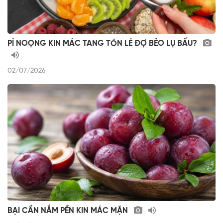
PỈ NOỌNG KIN MÁC TANG TÓN LẺ ĐỢ BẺO LỤ BẤU?
02/07/2026
BẠI CẦN NẮM PỀN KIN MÁC MẶN