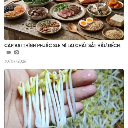
CÁP BẠI THÌNH PHJẮC SLE MÌ LAI CHẤT SẮT HẨƯ ĐẾCH
30/07/2026