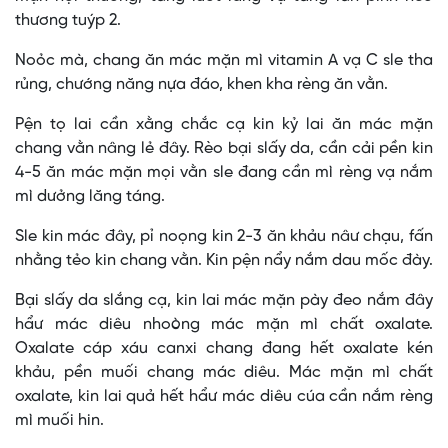
thương tuýp 2.
Noỏc mà, chang ăn mác mặn mì vitamin A vạ C sle tha
rủng, chướng năng nựa đáo, khen kha rèng ăn vằn.
Pện tọ lai cần xằng chắc cạ kin kỷ lai ăn mác mặn
chang vằn nâng lẻ đây. Rèo bại slấy da, cần cải pền kin
4-5 ăn mác mặn mọi vằn sle đang cần mì rèng vạ nắm
mì dưởng lăng táng.
Sle kin mác đây, pỉ noọng kin 2-3 ăn khảu nâư chạu, fấn
nhằng tẻo kin chang vằn. Kin pện nẩy nắm dau mốc đày.
Bại slấy da slắng cạ, kin lai mác mặn pày đeo nắm đây
hẩư mác diêu nhoòng mác mặn mì chất oxalate.
Oxalate cáp xáu canxi chang đang hết oxalate kén
khảu, pền muối chang mác diêu. Mác mặn mì chất
oxalate, kin lai quả hết hẩư mác diêu cúa cần nắm rèng
mì muối hin.