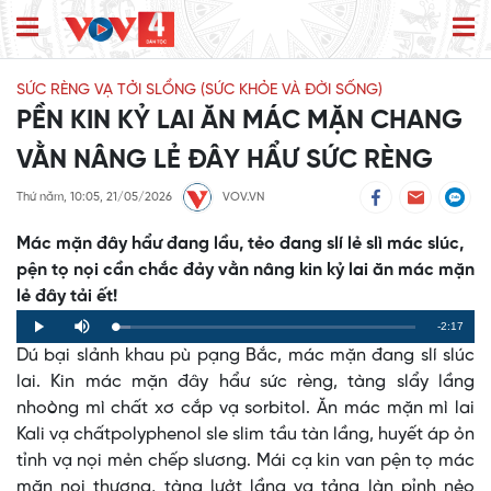
SỨC RÈNG VẠ TỞI SLỔNG (SỨC KHỎE VÀ ĐỜI SỐNG)
PỀN KIN KỶ LAI ĂN MÁC MẶN CHANG
VẰN NÂNG LẺ ĐÂY HẨƯ SỨC RÈNG
Thứ năm, 10:05, 21/05/2026
VOV.VN
Mác mặn đây hẩư đang lầu, tẻo đang slí lẻ slì mác slúc,
pện tọ nọi cần chắc đảy vằn nâng kin kỷ lai ăn mác mặn
lẻ đây tải ết!
Remaining
-2:17
Loaded
:
Progress
:
Play
Mute
0%
0%
Dú bại slảnh khau pù pạng Bắc, mác mặn đang slí slúc
Time
lai. Kin mác mặn đây hẩư sức rèng, tàng slẩy lầng
nhoòng mì chất xơ cắp vạ sorbitol. Ăn mác mặn mì lai
Kali vạ chấtpolyphenol sle slim tầu tàn lầng, huyết áp ỏn
tỉnh vạ nọi mẻn chếp slương. Mái cạ kin van pện tọ mác
mặn nọi thương, tàng lưởt lầng vạ tảng làn pỉnh nẻo