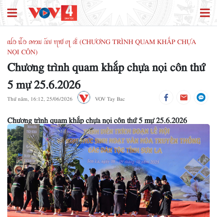
ꪹꪊꪉ ꪊꪲꪉ ꪁꪱꪫꪣ ꪄꪰꪚ ꪨꪱꪥ ꪹꪋ ꫛ (CHƯƠNG TRÌNH QUAM KHẮP CHỰA
NỌI CÔN)
Chương trình quam khắp chựa nọi côn thứ
5 mự 25.6.2026
Thứ năm, 16:12, 25/06/2026
VOV Tay Bac
Chương trình quam khắp chựa nọi côn thứ 5 mự 25.6.2026