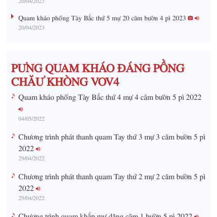
g
Quam kháo phổng Tày Bắc thứ 5 mự 20 căm bườn 4 pì 2023
20/04/2023
T
i
m
PƯNG QUAM KHÁO ĐÁNG PỒNG
e
CHĂƯ KHÒNG VOV4
Quam kháo phổng Tày Bắc thứ 4 mự 4 căm bườn 5 pì 2022
04/05/2022
Chương trình phát thanh quam Tay thứ 3 mự 3 căm bườn 5 pì
2022
29/04/2022
Chương trình phát thanh quam Tay thứ 2 mự 2 căm bườn 5 pì
2022
29/04/2022
Chương trình quam khắp mự dặng căm 1 bườn 5 pì 2022