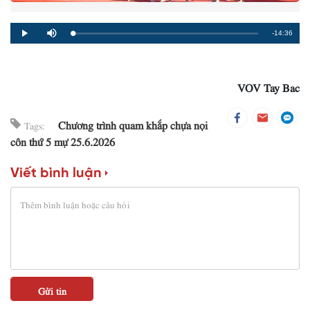
Remaining
-14:36
Loaded
:
Progress
:
Play
Mute
0%
0%
Time
VOV Tay Bac
Chương trình quam khắp chựa nọi
Tags:
côn thứ 5 mự 25.6.2026
Viết bình luận