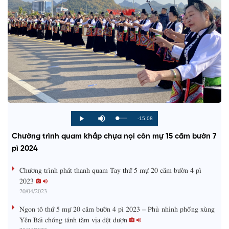
R
-15:08
L
P
P
M
o
r
l
u
a
o
a
t
e
Chường trình quam khắp chựa nọi côn mự 15 căm bườn 7
d
g
y
e
e
r
d
e
pì 2024
m
:
s
0
s
%
:
a
Chương trình phát thanh quam Tay thứ 5 mự 20 căm bườn 4 pì
0
%
2023
i
20/04/2023
n
Ngon tô thứ 5 mự 20 căm bườn 4 pì 2023 – Phủ nhinh phổng xùng
i
Yên Bái chóng tánh tăm vịa dệt dượn
20/04/2023
n