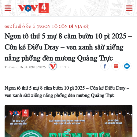
ꪉꪮꪙ ꪶꪕ ꫛ ꪒꪲ ꪫꪸꪀ ꪒꪲ (NGON TÔ CÔN ĐÌ VỊA ĐÌ)
Ngon tô thứ 5 mự 8 căm bườn 10 pì 2025 –
Côn ké Điểu Dray – ven xanh săừ xiểng
nẳng phổng đèn mưong Quảng Trực
Thứ năm, 16:34, 09/10/2025
TTTB
Ngon tô thứ 5 mự 8 căm bườn 10 pì 2025 – Côn ké Điểu Dray –
ven xanh săừ xiểng nẳng phổng đèn mưong Quảng Trực