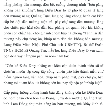
nẳng phổng đèn mương, đòn bể, cuồng chương trình “bón pâng
khòng bản khuống”. lung Điểu Dray lỏ tổ phó tổ quản lý tang
đèn mương nẳng Quảng Trực, lung cọ lâng chóng hanh cạt kiên
cắp bộ đội đèn mương tuận trà, pảy chự tang đèn mương, lâng
chơ chiên páo hẳư côn dần báu phăng toi quam bẻo lưa khòng
phèn côn chằư hại, chóng hanh chôm hặp há phong “Tênh lài dần
mương pảy chự tiêng àn, khóp nặm đèn đìn khòng bản mương.
Lung Điểu Minh Nhật, Phó Chủ tịch UBMTTQ, Bí thừ Đoàn
TNCS HCM xã Quảng Trực hẳư hụ: lung Điểu Dray lỏ ven xanh
pộn dỏn vạy hẳư pùn pàn lan nóm năm toi:
“Côn ké Điểu Dray nhăng cạt kiên cắp đoàn thành niền xã tổ
chức ỉn muôn tặp cọng tặp cống, chiên páo hẳư thành niền chự
hiềm ngươn lang vằn hoá, chấp năm pháp luật, pảy chự pá, báu
phăng toi quam bẻo lưa khòng côn hại pày dệt vịa phít pháp luật”
Cắp pưng luông chóng hanh báu dặng khòng côn ké Điểu Dray
cọ hôm phân choi bon Bu Prăng 1, xã đèn mương Quảng Trực,
tỉnh Lâm Đồng chự mẳn tiêng àn bản mương, mả khày kình tế,