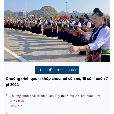
R
-15:08
L
P
P
M
o
r
l
u
a
o
a
t
e
Chường trình quam khắp chựa nọi côn mự 15 căm bườn 7
d
g
y
e
e
r
d
e
pì 2024
m
:
s
0
s
%
:
a
Chương trình phát thanh quam Tay thứ 5 mự 20 căm bườn 4 pì
0
%
2023
i
20/04/2023
n
Ngon tô thứ 5 mự 20 căm bườn 4 pì 2023 – Phủ nhinh phổng xùng