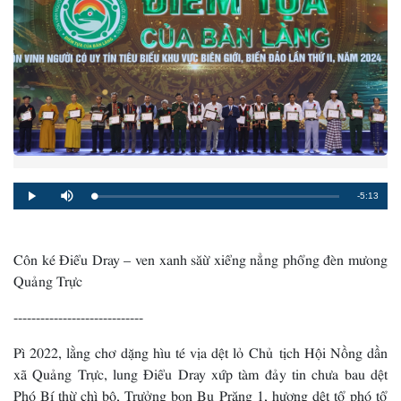
Remaining
-5:13
Loaded
:
Progress
:
Play
Mute
0%
0%
Time
Côn ké Điểu Dray – ven xanh săừ xiểng nẳng phổng đèn mưong
Quảng Trực
-----------------------------
Pì 2022, lằng chơ dặng hìu té vịa dệt lỏ Chủ tịch Hội Nồng dần
xã Quảng Trực, lung Điểu Dray xứp tàm đảy tin chưa bau dệt
Phó Bí thừ chì bộ, Trưởng bon Bu Prăng 1, hương dệt tổ phó tổ