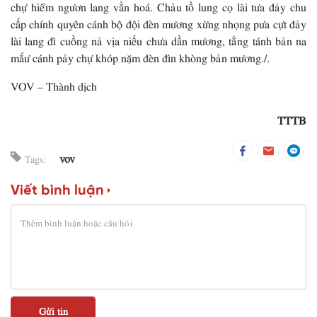
chự hiểm ngươn lang vằn hoá. Chảu tồ lung cọ lài tưa đảy chu
cấp chính quyên cánh bộ đội đèn mương xừng nhọng pưa cựt đảy
lài lang đì cuồng nả vịa niếu chưa dần mương, tẳng tánh bản na
mắư cánh pảy chự khóp nặm đèn đìn khòng bản mương./.
VOV – Thành dịch
TTTB
vov
Tags:
Viết bình luận