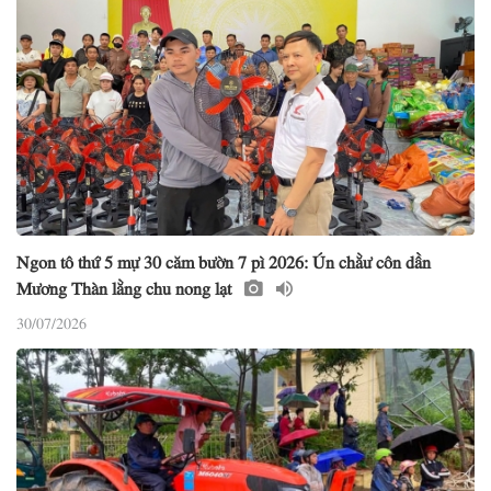
Ngon tô thứ 5 mự 30 căm bườn 7 pì 2026: Ún chằư côn dần
Mương Thàn lằng chu nong lạt
30/07/2026