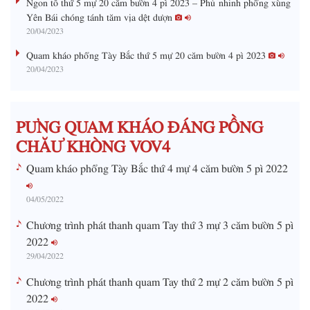
i
Yên Bái chóng tánh tăm vịa dệt dượn
20/04/2023
n
g
Quam kháo phổng Tày Bắc thứ 5 mự 20 căm bườn 4 pì 2023
20/04/2023
T
i
m
PƯNG QUAM KHÁO ĐÁNG PỒNG
e
CHĂƯ KHÒNG VOV4
Quam kháo phổng Tày Bắc thứ 4 mự 4 căm bườn 5 pì 2022
04/05/2022
Chương trình phát thanh quam Tay thứ 3 mự 3 căm bườn 5 pì
2022
29/04/2022
Chương trình phát thanh quam Tay thứ 2 mự 2 căm bườn 5 pì
2022
29/04/2022