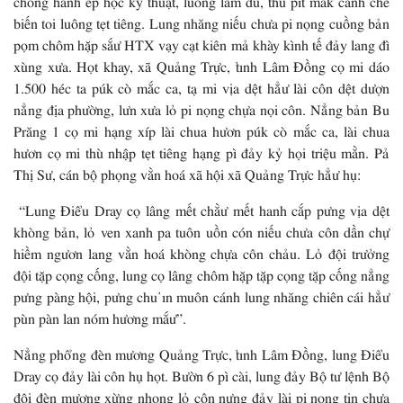
biến toi luông tẹt tiêng. Lung nhăng niếu chưa pi nọng cuồng bản
pọm chôm hặp sắư HTX vạy cạt kiên mả khày kình tế đảy lang đì
xùng xưa. Họt khay, xã Quảng Trực, tỉnh Lâm Đồng cọ mi dáo
1.500 héc ta púk cò mắc ca, tạ mi vịa dệt hẳư lài côn dệt dượn
nẳng địa phường, lưn xưa lỏ pi nọng chựa nọi côn. Nẳng bản Bu
Prăng 1 cọ mi hạng xíp lài chua hươn púk cò mắc ca, lài chua
hươn cọ mi thù nhập tẹt tiêng hạng pì đảy kỷ họi triệu mằn. Pả
Thị Sư, cán bộ phọng vằn hoá xã hội xã Quảng Trực hẳư hụ:
“Lung Điểu Dray cọ lâng mết chằư mết hanh cắp pưng vịa dệt
khòng bản, lỏ ven xanh pa tuôn uồn cón niếu chưa côn dần chự
hiềm ngươn lang vằn hoá khòng chựa côn chảu. Lỏ đội trưởng
đội tặp cọng cống, lung cọ lâng chôm hặp tặp cọng tặp cống nẳng
pưng pàng hội, pưng chu ỉn muôn cánh lung nhăng chiên cái hẳư
pùn pàn lan nóm hương mắư”.
Nẳng phổng đèn mương Quảng Trực, tỉnh Lâm Đồng, lung Điểu
Dray cọ đảy lài côn hụ họt. Bườn 6 pì cài, lung đảy Bộ tư lệnh Bộ
đội đèn mương xừng nhọng lỏ côn nưng đảy lài pi nọng tin chưa