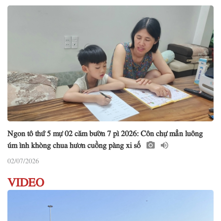
Ngon tô thứ 5 mự 02 căm bườn 7 pì 2026: Côn chự mẳn luông
úm ình khòng chua hươn cuồng pàng xi số
02/07/2026
VIDEO