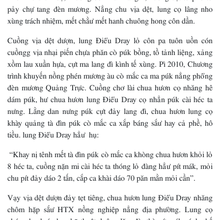
pảy chự tang đèn mương. Nẳng chu vịa dệt, lung cọ lâng nho
xùng trách nhiệm, mết chằư mết hanh chuông hong côn dần.
Cuồng vịa dệt dượn, lung Điểu Dray lỏ côn pa tuôn uồn cón
cuồngg vịa nhại piến chựa phăn cò púk bồng, tồ tảnh liệng, xảng
xồm lau xuần hựa, cựt ma lang đì kình tế xùng. Pì 2010, Chương
trình khuyến nồng phén mương àu cò mắc ca ma púk nẳng phổng
đèn mương Quảng Trực. Cuồng chơ lài chua hươn cọ nhăng hê
dám púk, hư chua hươn lung Điểu Dray cọ nhẳn púk cài héc ta
nưng. Lằng dan nưng púk cựt đảy lang đì, chua hươn lung cọ
khày quảng tà đìn púk cò mắc ca xắp báng sắư hay cả phề, hô
tiều. lung Điểu Dray hẳư hụ:
“Khay nị tênh mết tà đìn púk cò mắc ca khòng chua hươn khỏi lỏ
8 héc ta, cuồng nặn mi cài héc ta thóng lỏ đàng hẳư pít mák, mỏi
chu pít đảy dáo 2 tấn, cắp ca khài dáo 70 păn mằn mỏi cần”.
Vạy vịa dệt dượn đảy tẹt tiêng, chua hươn lung Điểu Dray nhăng
chôm hặp sắư HTX nồng nghiệp nẳng địa phường. Lung cọ
chóng hanh ép học kỹ thuật, luông lăm đù, thù pít mák cánh chế