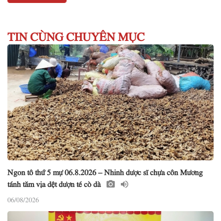
TIN CÙNG CHUYÊN MỤC
Ngon tô thứ 5 mự 06.8.2026 – Nhinh dược sĩ chựa côn Mương
tánh tăm vịa dệt dượn té cò dà
06/08/2026