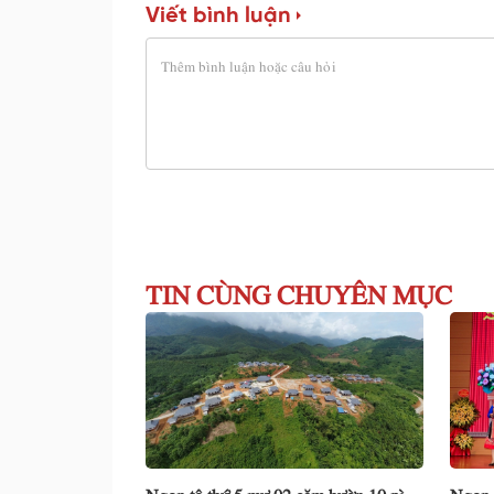
Viết bình luận
TIN CÙNG CHUYÊN MỤC
Ngon tô thứ 5 mự 02 căm bườn 10 pì
Ngon 