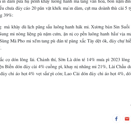
iếu chưa đảy cáo 20 păn vặt khék ma ỉn dàm, cựt ma doành thù cài 5 
ng 39%:
g mả khày dù lịch pâng sắu luông hanh hák mi. Xương bản Sin Suối
ung mi nòng liệng pà nặm cưm, ặn nị cọ pền luông hanh hẳư vịa m
 Sùng Mà Pho mi xểm tang pù đán té pàng xấc Tày dệt ók, đảy chự hi
.
Bắc cọ dón lông lài. Chảnh thí, Sờn Là dón té 14% mưa pì 2023 lông
iện Biền dón đảy cài 4% cuồng pì, khay nị nhăng mi 21%, Lài Chầu d
đảy chi áo họt 4% vẹt sắư pì cón; Lao Cài dón đảy chi áo họt 4%, dó