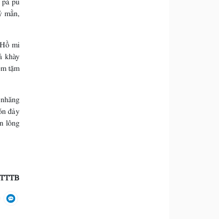
tỷ mằn,
 Hồ mi
ả khày
ềm tặm
 nhăng
ón đảy
n lông
TTTB