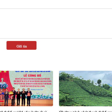
tô thứ 5 mự 04 căm bườn 9 pì
Chường trình phát thanh thứ 5 m