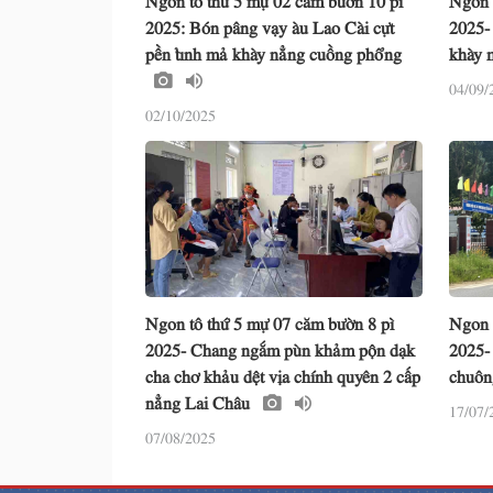
2025: Bón pâng vạy àu Lao Cài cựt
2025-
pền tỉnh mả khày nẳng cuồng phổng
khày 
04/09/
02/10/2025
Ngon tô thứ 5 mự 07 căm bườn 8 pì
Ngon 
2025- Chang ngắm pùn khảm pộn dạk
2025-
cha chơ khảu dệt vịa chính quyên 2 cấp
chuôn
nẳng Lai Châu
17/07/
07/08/2025