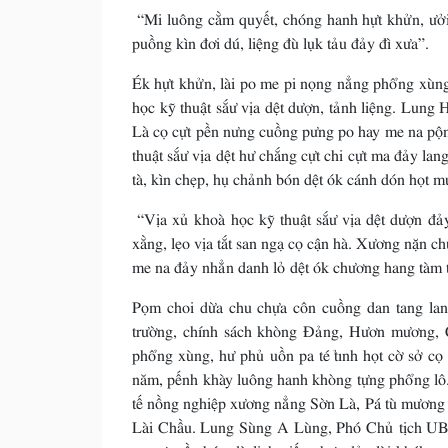
“Mi luông cằm quyết, chóng hanh hựt khửn, ưởi 
puồng kìn đơi dú, liệng đù lụk tảu đảy đì xưa”.
Ék hựt khửn, lài po me pi nọng nẳng phổng xùng
học kỹ thuật sắư vịa dệt dượn, tảnh liệng. Lun
Là cọ cựt pền nưng cuồng pưng po hay me na pộn
thuật sắư vịa dệt hư chắng cựt chi cựt ma đảy la
tà, kìn chẹp, hụ chảnh bón dệt ók cánh dón họt m
“Vịa xủ khoà học kỹ thuật sắư vịa dệt dượn đả
xằng, lẹo vịa tắt san ngạ cọ cận hà. Xương nặn c
me na đảy nhẳn danh lỏ dệt ók chương hang tàm 
Pọm choi dừa chu chựa côn cuồng dan tang lan 
trường, chính sách khòng Đảng, Hươn mương, 
phổng xùng, hư phủ uồn pa té tỉnh họt cờ sở cọ 
năm, pếnh khày luông hanh khòng tựng phổng lô
tế nồng nghiệp xương nẳng Sờn Là, Pá tù mương 
Lài Chầu. Lung Sùng A Lùng, Phó Chủ tịch UBN
cọ cựt pền bón dù lịch niếu chưa đảy lài khék 