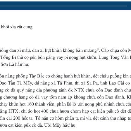
hói xìa cặt cung
uồng dan xi mắư, dan xi hựt khửn khòng bản mương”. Cắp chựa côn 
Tổng Bí thừ cọ pền bón pâng vạy pi nọng hựt khửn. Lung Tong Vằn H
 Sờn Là hẳư hụ:
 côn nẳng phổng Tày Bắc cọ chóng hanh hựt khửn, dệt chảu puồng kìn 
ạo Tần Tả Mẩy, dú nẳng xã Tả Phìn, thị xã Sa Pa, tỉnh Lao Cài cọ
tàng cò dà quý nẳng địa phường tánh ók NTX chựa côn Dạo đành chư
àng chương hang cò dà vạy tổm nặm áp khòng chựa côn Dạo đành. Kh
y khửn họt 160 thành viền, phân lài lỏ ưởi nọng phủ nhinh chựa cô
 nẳng HTX; chi áo họt 400 chua hươn chôm hặp cạt kiên púk cò dệt d
ìn cài 200 héc ta. Té nặn cọ hôm phân tạ mi vịa dệt cánh thu nhập tẹ
ươn cạt kiên púk cò dà. Ưởi Mẩy hẳư hụ: