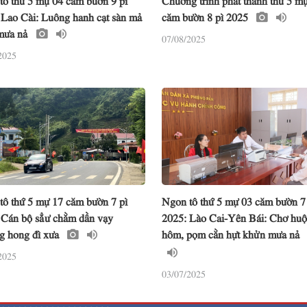
 Lao Cài: Luông hanh cạt sàn mả
căm bườn 8 pì 2025
mưa nả
07/08/2025
2025
tô thứ 5 mự 17 căm bườn 7 pì
Ngon tô thứ 5 mự 03 căm bườn 7
 Cán bộ sẳư chằm dần vạy
2025: Lào Cai-Yên Bái: Chơ hu
g hong đì xưa
hôm, pọm cằn hựt khửn mưa nả
2025
03/07/2025