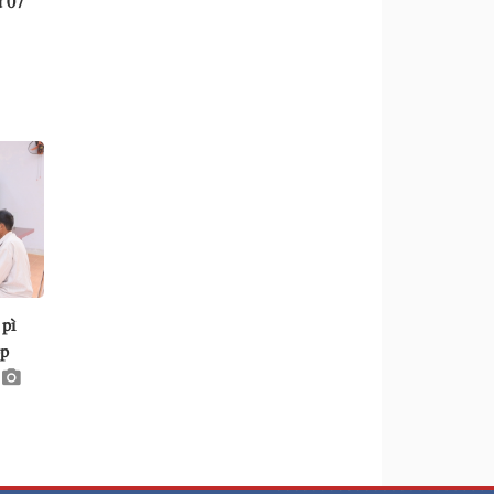
 pì
ộp