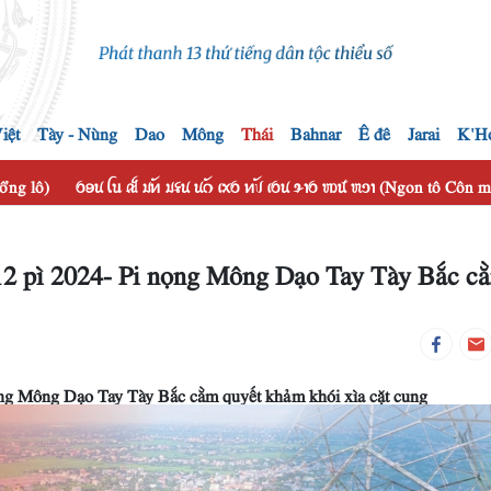
iệt
Tày - Nùng
Dao
Mông
Thái
Bahnar
Ê đê
Jarai
K'H
hổng lô)
ꪉꪮꪙ ꪶꪕ ꫛ ꪣꪀꪰ ꪣꪺꪙ ꪙꪒꪰ ꪹꪎꪉ ꪀꪚꪰ ꪹꪉꪙ ꪩꪱꪉ ꪪꪽ ꪬꪫꪱ (Ngon tô Côn
12 pì 2024- Pi nọng Mông Dạo Tay Tày Bắc c
ọng Mông Dạo Tay Tày Bắc cằm quyết khảm khói xìa cặt cung