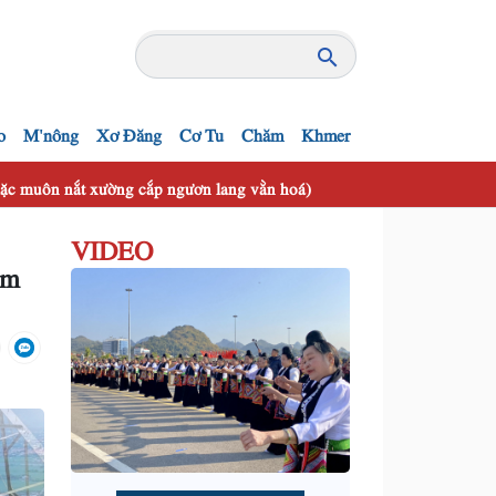
o
M'nông
Xơ Đăng
Cơ Tu
Chăm
Khmer
 mặc muôn nắt xường cắp ngươn lang vằn hoá)
VIDEO
ằm