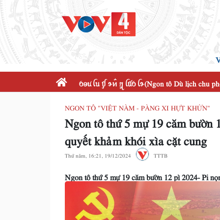
V
ꪉꪮꪙ ꪶꪕ ꪤꪴ ꪩꪀꪲ ꪋꪴ ꪶꪠꪉ ꪶꪩ(Ngon tô Dù lịch chu p
NGON TÔ "VIỆT NÀM - PÀNG XI HỰT KHỬN"
Ngon tô thứ 5 mự 19 căm bườn 
quyết khảm khói xìa cặt cung
Thứ năm, 16:21, 19/12/2024
TTTB
Ngon tô thứ 5 mự 19 căm bườn 12 pì 2024- Pi n