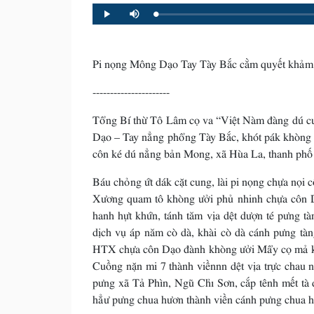
Loaded
:
Progress
:
Play
Mute
0%
0%
Pi nọng Mông Dạo Tay Tày Bắc cằm quyết khảm k
----------------------
Tổng Bí thừ Tô Lâm cọ va “Việt Nàm đàng dú c
Dạo – Tay nẳng phổng Tày Bắc, khót pák khòng 
côn ké dú nẳng bản Mong, xã Hùa La, thanh phố
Báu chỏng ứt dák cặt cung, lài pi nọng chựa nọi
Xương quam tô khòng ưởi phủ nhinh chựa côn D
hanh hựt khứn, tánh tăm vịa dệt dượn té pưng 
dịch vụ áp năm cò dà, khài cò dà cánh pưng t
HTX chựa côn Dạo đành khòng ưởi Mẩy cọ mả khà
Cuồng nặn mi 7 thành viềnnn dệt vịa trực chau
pưng xã Tả Phìn, Ngũ Chỉ Sơn, cắp tênh mết tà đ
hẳư pưng chua hươn thành viền cánh pưng chua h