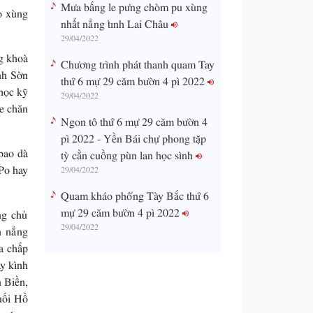
Mưa bấng le pưng chòm pu xùng
o xùng
nhất nẳng tỉnh Lai Châu
29/04/2022
g khoà
Chương trình phát thanh quam Tay
nh Sờn
thứ 6 mự 29 căm bườn 4 pì 2022
học kỹ
29/04/2022
le chăn
Ngon tô thứ 6 mự 29 căm bườn 4
pì 2022 - Yền Bái chự phong tặp
bao dà
tỳ cằn cuồng pùn lan học sình
 Po hay
29/04/2022
Quam kháo phổng Tày Bắc thứ 6
mự 29 căm bườn 4 pì 2022
ng chủ
29/04/2022
n nẳng
a chấp
y kình
 Biền,
uối Hồ
 pá pu