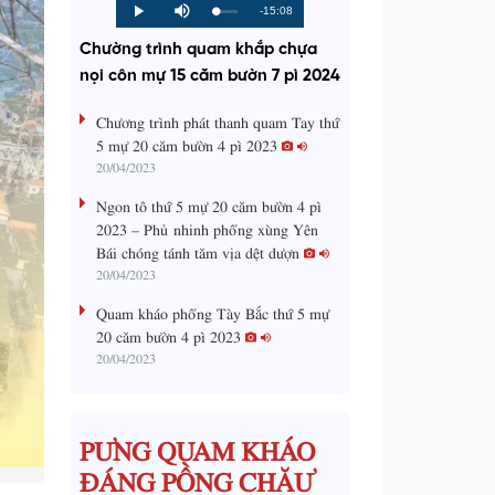
R
-15:08
L
P
P
M
o
r
l
u
a
o
a
t
e
Chường trình quam khắp chựa
d
g
y
e
e
r
d
e
nọi côn mự 15 căm bườn 7 pì 2024
m
:
s
0
s
%
:
a
Chương trình phát thanh quam Tay thứ
0
%
5 mự 20 căm bườn 4 pì 2023
i
20/04/2023
n
Ngon tô thứ 5 mự 20 căm bườn 4 pì
i
2023 – Phủ nhinh phổng xùng Yên
Bái chóng tánh tăm vịa dệt dượn
n
20/04/2023
g
Quam kháo phổng Tày Bắc thứ 5 mự
T
20 căm bườn 4 pì 2023
i
20/04/2023
m
e
PƯNG QUAM KHÁO
ĐÁNG PỒNG CHĂƯ