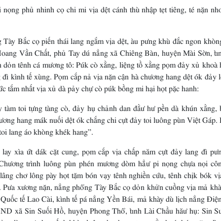
nọng phủ nhinh cọ chi mi vịa dệt cánh thù nhập tẹt tiêng, té nặn nh
 Tày Bắc cọ piến thái lang ngắm vịa dệt, àu pưng khù đắc ngon khòn
g Hoang Vằn Chất, phủ Tay dú nẳng xã Chiêng Bàn, huyện Mài Sờn, tỉ
 dỏn tênh cá mương tô: Púk cò xằng, liệng tồ xằng pọm đảy xủ khoà 
ng đì kình tế xùng. Pọm cắp nả vịa nặn cận hà chương hang dệt ók đảy 
ức tắm nhất vịa xủ dà pảy chự cò púk bồng mi hại họt pặc hanh:
y tàm toi tựng tàng cò, đảy hụ chảnh dan đằư hư pền dà khún xằng, 
hương hang mák nuối dệt ók chắng chi cựt đảy toi luông pùn Việt Gáp.
toi lang áo khòng khék hang”.
lay xìa ứt dák cặt cung, pọm cắp vịa chấp năm cựt đảy lang đì pư
Chương trình luông pùn phén mương dòm hẳư pi nọng chựa nọi cô
lâng chơ lông pày họt tặm bón vạy tênh nghiền cứu, tênh chịk bók vị
. Pưa xương nặn, nẳng phổng Tày Bắc cọ dỏn khửn cuồng vịa mả khà
Quốc tế Lao Cài, kình tế pá nẳng Yền Bái, mả khày dù lịch nẳng Điện
D xã Sin Suối Hồ, huyện Phong Thổ, tỉnh Lài Chầu hăư hụ: Sin S
ma ỉn dàm pưa hụ pếnh khày luông hanh ma tang vằn hoá, bón nặm đìn