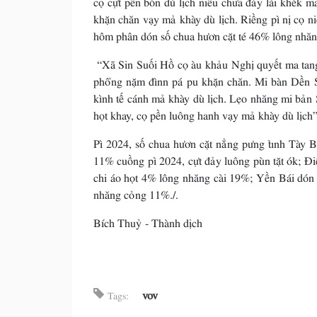
khặn chăn vạy mả khày dù lịch. Riềng pì nị cọ n
hôm phân dón số chua hươn cặt té 46% lông nhă
“Xã Sin Suối Hồ cọ àu khảu Nghị quyết ma tan
phổng nặm đìnn pá pu khặn chăn. Mi bàn Dền S
kình tế cánh mả khày dù lịch. Lẹo nhăng mi bản
họt khay, cọ pền luông hanh vạy mả khày dù lịch”
Pì 2024, số chua hươn cặt nẳng pưng tỉnh Tày 
11% cuồng pì 2024, cựt đảy luông pùn tặt ók; Đ
chi áo họt 4% lông nhăng cài 19%; Yền Bái dón 
nhăng cỏng 11%./.
Bích Thuỷ - Thành dịch
vov
Tags: