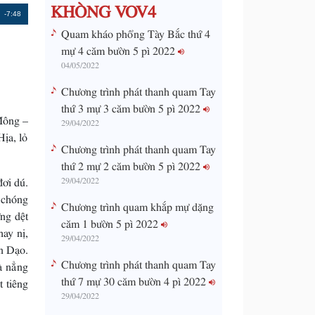
KHÒNG VOV4
Remaining
-7:48
Quam kháo phổng Tày Bắc thứ 4
Time
mự 4 căm bườn 5 pì 2022
04/05/2022
Chương trình phát thanh quam Tay
thứ 3 mự 3 căm bườn 5 pì 2022
Mông –
29/04/2022
ịa, lỏ
Chương trình phát thanh quam Tay
thứ 2 mự 2 căm bườn 5 pì 2022
đơi dú.
29/04/2022
 chóng
Chương trình quam khắp mự dặng
ng dệt
căm 1 bườn 5 pì 2022
ay nị,
29/04/2022
n Dạo.
Chương trình phát thanh quam Tay
à nẳng
thứ 7 mự 30 căm bườn 4 pì 2022
t tiêng
29/04/2022