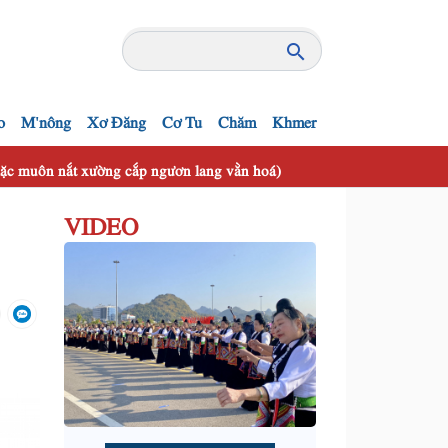
o
M'nông
Xơ Đăng
Cơ Tu
Chăm
Khmer
 mặc muôn nắt xường cắp ngươn lang vằn hoá)
VIDEO