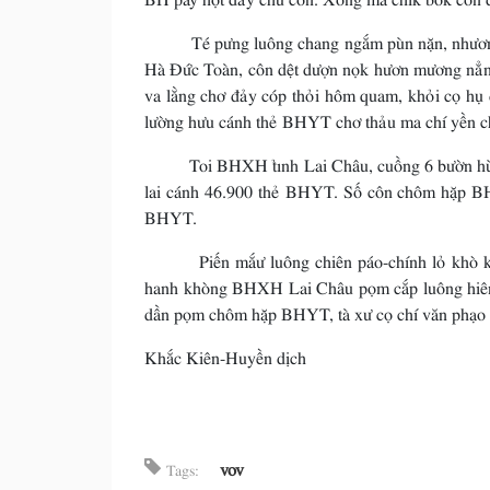
Té pưng luông chang ngắm pùn nặn, nhương m
Hà Đức Toàn, côn dệt dượn nọk hươn mương nẳn
va lằng chơ đảy cóp thỏi hôm quam, khỏi cọ hụ đả
lường hưu cánh thẻ BHYT chơ thảu ma chí yền c
Toi BHXH tỉnh Lai Châu, cuồng 6 bườn hùa pì 
lai cánh 46.900 thẻ BHYT. Số côn chôm hặp BH
BHYT.
Piến mắư luông chiên páo-chính lỏ khò kho
hanh khòng BHXH Lai Châu pọm cắp luông hiêng
dần pọm chôm hặp BHYT, tà xư cọ chí văn phạo c
Khắc Kiên-Huyền dịch
vov
Tags: