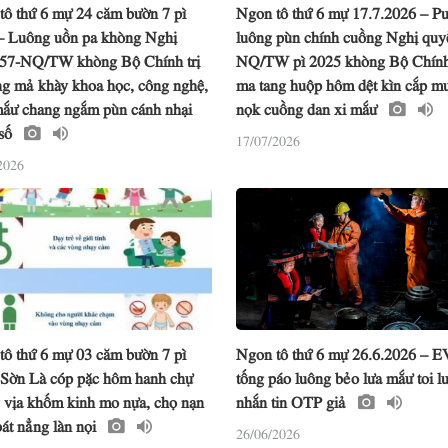
tô thứ 6 mự 24 căm bườn 7 pì
Ngon tô thứ 6 mự 17.7.2026 – P
– Luông uồn pa khòng Nghị
luông pùn chính cuồng Nghị quyế
 57-NQ/TW khòng Bộ Chính trị
NQ/TW pì 2025 khòng Bộ Chính 
ng mả khày khoa học, công nghệ,
ma tang huộp hôm dệt kìn cắp m
mắư chang ngắm pùn cánh nhại
nọk cuồng dan xi mắư
 số
17/07/2026
2026
tô thứ 6 mự 03 căm bườn 7 pì
Ngon tô thứ 6 mự 26.6.2026 – 
 Sờn Là cóp pặc hôm hanh chự
tống páo luông bẻo lưa mắư toi l
 vịa khốm kinh mo nựa, chọ nạn
nhắn tin OTP giả
át nẳng làn nọi
26/06/2026