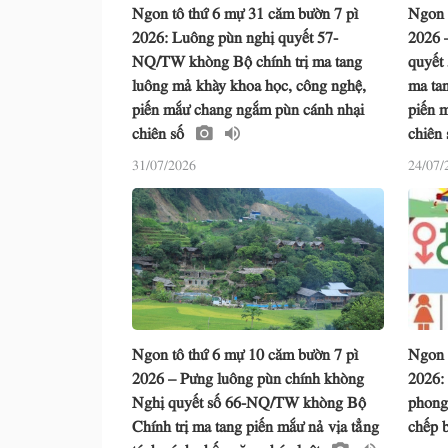
Ngon tô thứ 6 mự 31 căm bườn 7 pì
Ngon 
2026: Luông pùn nghị quyết 57-
2026 
NQ/TW khòng Bộ chính trị ma tang
quyết
luông mả khày khoa học, công nghệ,
ma ta
piến mắư chang ngắm pùn cánh nhại
piến 
chiên số
chiên
31/07/2026
24/07/
Ngon tô thứ 6 mự 10 căm bườn 7 pì
Ngon 
2026 – Pưng luông pùn chính khòng
2026:
Nghị quyết số 66-NQ/TW khòng Bộ
phong
Chính trị ma tang piến mắư nả vịa tẳng
chếp b
tánh cánh chấp năm pháp luật