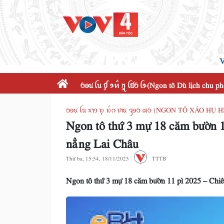
V
ꪉꪮꪙ ꪶꪕ ꪤꪴ ꪩꪀꪲ ꪋꪴ ꪶꪠꪉ ꪶꪩ(Ngon tô Dù lịch chu p
ꪉꪮꪙ ꪶꪕ ꪎꪱꪫ ꪭꪴ ꪭꪲꪒ ꪚꪱꪙ ꪅꪮꪉ ꪹꪣꪉ (NGON TÔ XÁO 
Ngon tô thứ 3 mự 18 căm bườn 1
nẳng Lai Châu
Thứ ba, 15:54, 18/11/2025
TTTB
Ngon tô thứ 3 mự 18 căm bườn 11 pì 2025 – Chiê