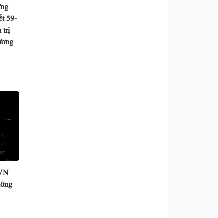
ưng
t 59-
trị
ương
EVN
uông