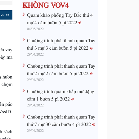
KHÒNG VOV4
Quam kháo phổng Tày Bắc thứ 4
Remaining
-29:55
mự 4 căm bườn 5 pì 2022
Time
04/05/2022
Chương trình phát thanh quam Tay
thứ 3 mự 3 căm bườn 5 pì 2022
ơn vạy
29/04/2022
pày ma
Chương trình phát thanh quam Tay
thứ 2 mự 2 căm bườn 5 pì 2022
a hươn
29/04/2022
5 chọm
Chương trình quam khắp mự dặng
căm 1 bườn 5 pì 2022
ên páo
29/04/2022
VssID,
Chương trình phát thanh quam Tay
thứ 7 mự 30 căm bườn 4 pì 2022
h sách
29/04/2022
 sách.