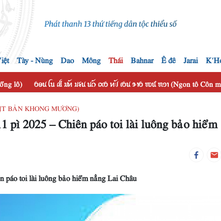
iệt
Tày - Nùng
Dao
Mông
Thái
Bahnar
Ê đê
Jarai
K'H
hổng lô)
ꪉꪮꪙ ꪶꪕ ꫛ ꪣꪀꪰ ꪣꪺꪙ ꪙꪒꪰ ꪹꪎꪉ ꪀꪚꪰ ꪹꪉꪙ ꪩꪱꪉ ꪪꪽ ꪬꪫꪱ (Ngon tô Côn
HỤ HỊT BẢN KHONG MƯƠNG)
1 pì 2025 – Chiên páo toi lài luông bảo hiểm
n páo toi lài luông bảo hiểm nẳng Lai Châu