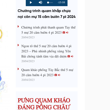
R
-15:08
L
P
P
M
o
r
l
u
a
o
a
t
e
Chường trình quam khắp chựa
d
g
y
e
e
r
d
e
nọi côn mự 15 căm bườn 7 pì 2024
m
:
s
0
s
%
:
a
Chương trình phát thanh quam Tay thứ
0
%
5 mự 20 căm bườn 4 pì 2023
i
20/04/2023
n
Ngon tô thứ 5 mự 20 căm bườn 4 pì
i
2023 – Phủ nhinh phổng xùng Yên
Bái chóng tánh tăm vịa dệt dượn
n
20/04/2023
g
Quam kháo phổng Tày Bắc thứ 5 mự
T
20 căm bườn 4 pì 2023
i
20/04/2023
m
e
PƯNG QUAM KHÁO
ĐÁNG PỒNG CHĂƯ