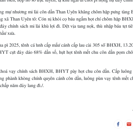
ự nhương mi lài côn dần Than Uyên khâng chôm hặp pưng tàng 
g xã Than Uyên tô: Cón nị khỏi cọ báu ngắm họt chí chôm hặp BHX
y chính sách mi lài khù lợi đì. Dệt vịa tang nọk, thù nhập báu tẹt ti
hằư xưa.
2025, tênh cá tỉnh cấp mắư cánh cấp lau cài 305 sổ BHXH, 13.20
YT cựt đảy dáo 68% dần số, hựt họt tênh mết chu côn dần pọm ch
á vạy chính sách BHXH, BHYT pày họt chu côn dần. Cắp luông
 phành khòng chính quyên cánh côn dần, luông pùn vạy tênh mết c
hấp năm đảy lang đì./.