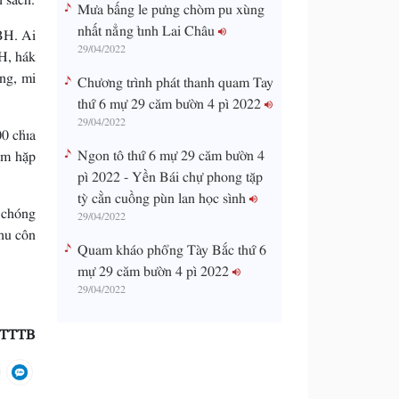
Mưa bấng le pưng chòm pu xùng
nhất nẳng tỉnh Lai Châu
BH. Ai
29/04/2022
H, hák
êng, mi
Chương trình phát thanh quam Tay
thứ 6 mự 29 căm bườn 4 pì 2022
29/04/2022
0 chỉa
Ngon tô thứ 6 mự 29 căm bườn 4
ôm hặp
pì 2022 - Yền Bái chự phong tặp
tỳ cằn cuồng pùn lan học sình
 chóng
29/04/2022
hu côn
Quam kháo phổng Tày Bắc thứ 6
mự 29 căm bườn 4 pì 2022
29/04/2022
TTTB