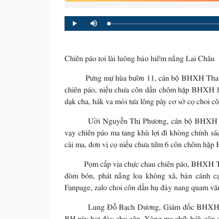
Loaded
:
Progress
:
Play
Mute
0%
0%
Chiên páo toi lài luông bảo hiểm nẳng Lai Châu
Pưng mự hùa bườn 11, cán bộ BHXH Than Uyên
chiên páo, niếu chưa côn dần chôm hặp BHXH h
dạk cha, hák va mỏi tưa lông pày cơ sở cọ choi c
Ưởi Nguyễn Thị Phương, cán bộ BHXH Than 
vạy chiên páo ma tang khù lợi đì khòng chính
cài ma, đơn vị cọ niếu chưa tứm 6 côn chôm h
Pọm cắp vịa chực chau chiên páo, BHXH Than U
đòm bón, phát nẳng loa khòng xã, bản cánh c
Fanpage, zalo choi côn dần hụ đảy nang quam văn
Lung Đỗ Bạch Dương, Giám đốc BHXH Than Uy
BH pày họt đảy chu côn. Xòng ma chík bók côn dần