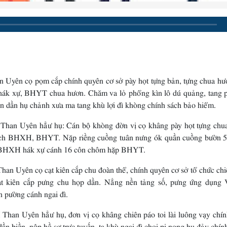
 cọ pọm cắp chính quyên cơ sở pày họt tựng bản, tựng chua hư
ák xự, BHYT chua hươn. Chăm va lỏ phổng kìn lô dú quảng, tang 
ôn dần hụ chảnh xưa ma tang khù lợi đì khòng chính sách bảo hiểm.
Uyên hẳư hụ: Cán bộ khòng đờn vị cọ khâng pày họt tựng chu
 sách BHXH, BHYT. Nặp riềng cuồng tuân nưng ók quần cuồng bườn 
ặp BHXH hák xự cánh 16 côn chôm hặp BHYT.
yên cọ cạt kiên cắp chu đoàn thể, chính quyên cơ sở tổ chức chi
ạt kiên cắp pưng chu họp dần. Nẳng nền tảng số, pưng ứng dụng 
 pường cánh ngai đì.
ên hẳư hụ, đơn vị cọ khâng chiên páo toi lài luông vạy chín
 biền, nộp hồ sơ trực tuyến, tạ khù ngai đì choi pi nọng hụ đảy chính