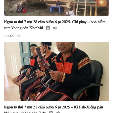
Ngon tô thứ 7 mự 28 căm bườn 6 pì 2025- Chi phay – bón hiềm
căm khòng côn Khơ Mú
28/06/2025
Ngon tô thứ 7 mự 21 căm bườn 6 pì 2025 – Ki Pah-Xiềng páu
khàu quai khòng côn Ê đê