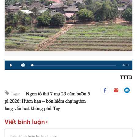
Remaining
-6:07
Loaded
:
Progress
:
Play
Mute
0%
0%
TTTB
Time
Ngon tô thứ 7 mự 23 căm bườn 5
Tags:
pì 2026: Hươn hạn – bón hiềm chự ngươn
lang vằn hoá khòng phủ Tay
Viết bình luận