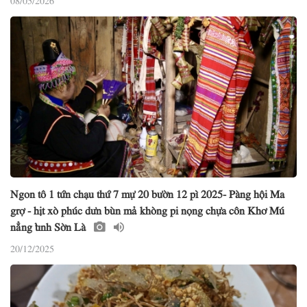
Ngon tô 1 tứn chạu thứ 7 mự 20 bườn 12 pì 2025- Pàng hội Ma
grợ - hịt xò phúc dưn bùn mả khòng pi nọng chựa côn Khơ Mú
nẳng tỉnh Sờn Là
20/12/2025