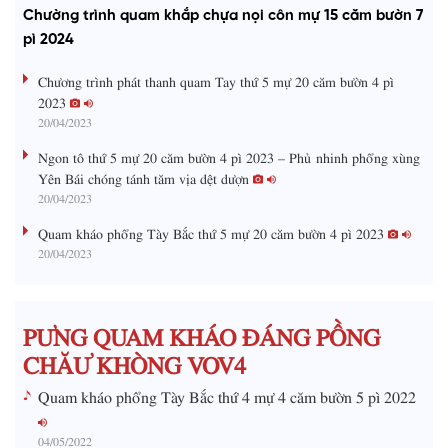
a
o
a
t
e
Chường trình quam khắp chựa nọi côn mự 15 căm bườn 7
d
g
y
e
e
r
d
e
pì 2024
m
:
s
0
s
%
:
a
Chương trình phát thanh quam Tay thứ 5 mự 20 căm bườn 4 pì
0
%
2023
i
20/04/2023
n
Ngon tô thứ 5 mự 20 căm bườn 4 pì 2023 – Phủ nhinh phổng xùng
i
Yên Bái chóng tánh tăm vịa dệt dượn
20/04/2023
n
g
Quam kháo phổng Tày Bắc thứ 5 mự 20 căm bườn 4 pì 2023
20/04/2023
T
i
m
PƯNG QUAM KHÁO ĐÁNG PỒNG
e
CHĂƯ KHÒNG VOV4
Quam kháo phổng Tày Bắc thứ 4 mự 4 căm bườn 5 pì 2022
04/05/2022