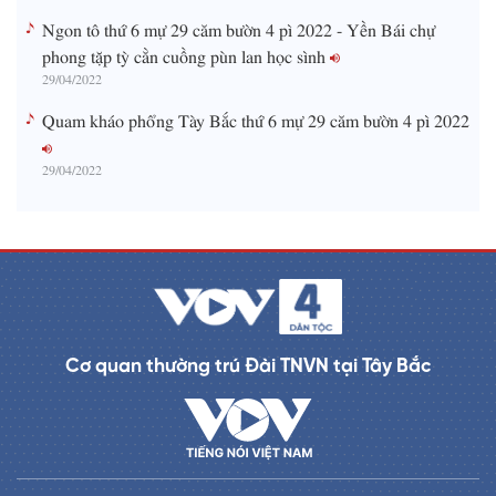
Ngon tô thứ 6 mự 29 căm bườn 4 pì 2022 - Yền Bái chự
phong tặp tỳ cằn cuồng pùn lan học sình
29/04/2022
Quam kháo phổng Tày Bắc thứ 6 mự 29 căm bườn 4 pì 2022
29/04/2022
Cơ quan thường trú Đài TNVN tại Tây Bắc