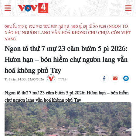
ꪉꪮꪙ ꪶꪕ ꪎꪱꪫ ꪭꪴ ꪹꪉꪙ ꪩꪱꪉ ꪪꪽ ꪬꪫꪱ ꪅꪽ ꪋꪽ ꪄꪮꪉ ꪊꪴ ꪵꪋ ꫛ ꪫꪸꪒ ꪘꪱꪣ (NGON TÔ
XÁO HỤ NGƯƠN LANG VẰN HOÁ KHÒNG CHU CHỰA CÔN VIỆT
NAM)
Ngon tô thứ 7 mự 23 căm bườn 5 pì 2026:
Hươn hạn – bón hiềm chự ngươn lang vằn
hoá khòng phủ Tay
Thứ sáu, 14:53, 22/05/2026
TTTB
Ngon tô thứ 7 mự 23 căm bườn 5 pì 2026: Hươn hạn – bón hiềm
chự ngươn lang vằn hoá khòng phủ Tay