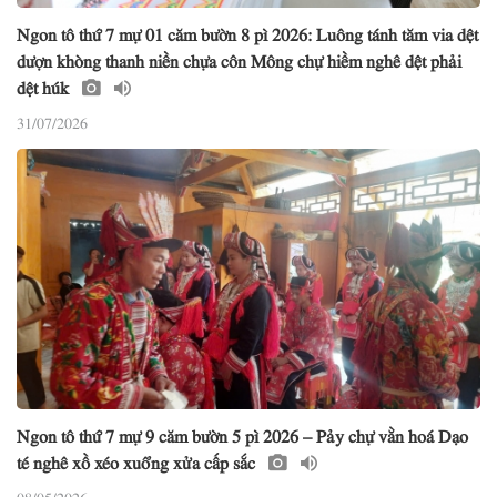
Ngon tô thứ 7 mự 01 căm bườn 8 pì 2026: Luông tánh tăm via dệt
dượn khòng thanh niền chựa côn Mông chự hiềm nghê dệt phải
dệt húk
31/07/2026
Ngon tô thứ 7 mự 9 căm bườn 5 pì 2026 – Pảy chự vằn hoá Dạo
té nghê xồ xéo xuổng xửa cấp sắc
08/05/2026