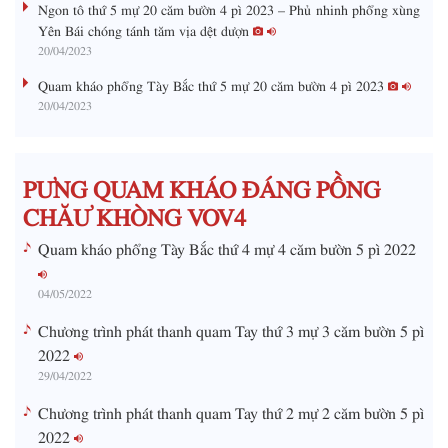
Ngon tô thứ 5 mự 20 căm bườn 4 pì 2023 – Phủ nhinh phổng xùng
i
Yên Bái chóng tánh tăm vịa dệt dượn
20/04/2023
n
g
Quam kháo phổng Tày Bắc thứ 5 mự 20 căm bườn 4 pì 2023
20/04/2023
T
i
m
PƯNG QUAM KHÁO ĐÁNG PỒNG
e
CHĂƯ KHÒNG VOV4
Quam kháo phổng Tày Bắc thứ 4 mự 4 căm bườn 5 pì 2022
04/05/2022
Chương trình phát thanh quam Tay thứ 3 mự 3 căm bườn 5 pì
2022
29/04/2022
Chương trình phát thanh quam Tay thứ 2 mự 2 căm bườn 5 pì
2022