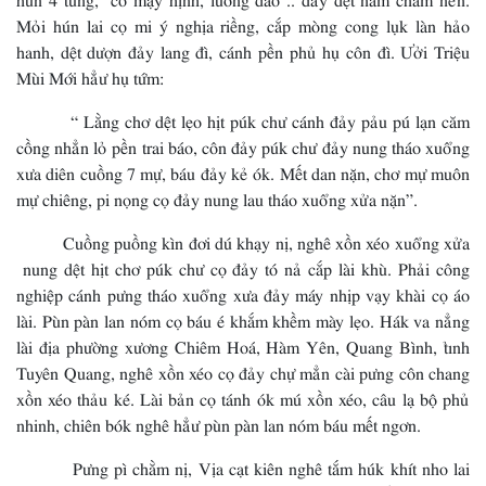
Mỏi hún lai cọ mi ý nghịa riềng, cắp mòng cong lụk làn hảo
hanh, dệt dượn đảy lang đì, cánh pền phủ hụ côn đì. Ưởi Triệu
Mùi Mới hẳư hụ tứm:
“ Lằng chơ dệt lẹo hịt púk chư cánh đảy pảu pú lạn căm
cồng nhẳn lỏ pền trai báo, côn đảy púk chư đảy nung tháo xuổng
xưa diên cuồng 7 mự, báu đảy kẻ ók. Mết dan nặn, chơ mự muôn
mự chiêng, pi nọng cọ đảy nung lau tháo xuổng xửa nặn”.
Cuồng puồng kìn đơi dú khạy nị, nghê xồn xéo xuổng xửa
nung dệt hịt chơ púk chư cọ đảy tó nả cắp lài khù. Phải công
nghiệp cánh pưng tháo xuổng xưa đảy máy nhịp vạy khài cọ áo
lài. Pùn pàn lan nóm cọ báu é khắm khềm mày lẹo. Hák va nẳng
lài địa phường xương Chiêm Hoá, Hàm Yên, Quang Bình, tỉnh
Tuyên Quang, nghê xồn xéo cọ đảy chự mẳn cài pưng côn chang
xồn xéo thảu ké. Lài bản cọ tánh ók mú xồn xéo, câu lạ bộ phủ
nhinh, chiên bók nghê hẳư pùn pàn lan nóm báu mết ngơn.
Pưng pì chằm nị, Vịa cạt kiên nghê tắm húk khít nho lai