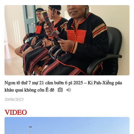
Ngon tô thứ 7 mự 21 căm bườn 6 pì 2025 – Ki Pah-Xiềng páu
khàu quai khòng côn Ê đê
20/06/2025
VIDEO