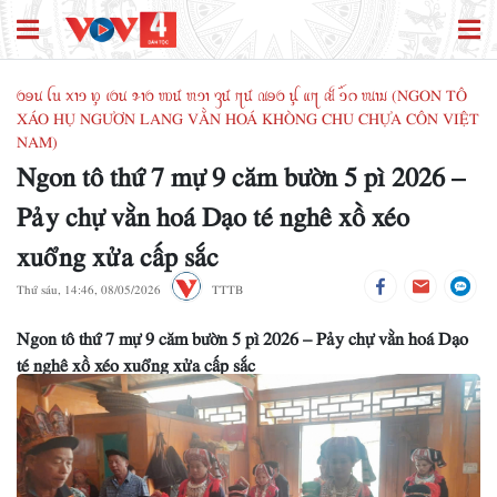
ꪉꪮꪙ ꪶꪕ ꪎꪱꪫ ꪭꪴ ꪹꪉꪙ ꪩꪱꪉ ꪪꪽ ꪬꪫꪱ ꪅꪽ ꪋꪽ ꪄꪮꪉ ꪊꪴ ꪵꪋ ꫛ ꪫꪸꪒ ꪘꪱꪣ (NGON TÔ
XÁO HỤ NGƯƠN LANG VẰN HOÁ KHÒNG CHU CHỰA CÔN VIỆT
NAM)
Ngon tô thứ 7 mự 9 căm bườn 5 pì 2026 –
Pảy chự vằn hoá Dạo té nghê xồ xéo
xuổng xửa cấp sắc
Thứ sáu, 14:46, 08/05/2026
TTTB
Ngon tô thứ 7 mự 9 căm bườn 5 pì 2026 – Pảy chự vằn hoá Dạo
té nghê xồ xéo xuổng xửa cấp sắc