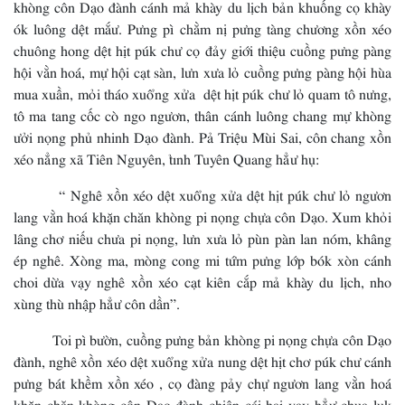
khòng côn Dạo đành cánh mả khày du lịch bản khuống cọ khày
ók luông dệt mắư. Pưng pì chằm nị pưng tàng chương xồn xéo
chuông hong dệt hịt púk chư cọ đảy giới thiệu cuồng pưng pàng
hội vằn hoá, mự hội cạt sàn, lưn xưa lỏ cuồng pưng pàng hội hùa
mua xuần, mỏi tháo xuổng xửa dệt hịt púk chư lỏ quam tô nưng,
tô ma tang cốc cò ngo ngươn, thân cánh luông chang mự khòng
ưởi nọng phủ nhinh Dạo đành. Pả Triệu Mùi Sai, côn chang xồn
xéo nẳng xã Tiên Nguyên, tỉnh Tuyên Quang hẳư hụ:
“ Nghê xồn xéo dệt xuổng xửa dệt hịt púk chư lỏ ngươn
lang vằn hoá khặn chăn khòng pi nọng chựa côn Dạo. Xum khỏi
lâng chơ niếu chưa pi nọng, lưn xưa lỏ pùn pàn lan nóm, khâng
ép nghê. Xòng ma, mòng cong mi tứm pưng lớp bók xòn cánh
choi dừa vạy nghê xồn xéo cạt kiên cắp mả khày du lịch, nho
xùng thù nhập hẳư côn dần”.
Toi pì bườn, cuồng pưng bản khòng pi nọng chựa côn Dạo
đành, nghê xồn xéo dệt xuổng xửa nung dệt hịt chơ púk chư cánh
pưng bát khềm xồn xéo , cọ đàng pảy chự ngươn lang vằn hoá
khặn chăn khòng côn Dạo đành chiên cái hai vạy hẳư chua lụk