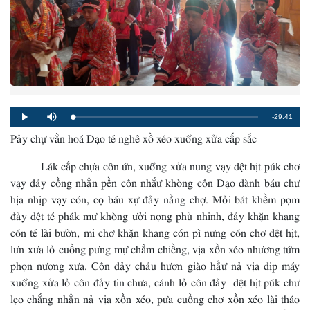
Remaining
-29:41
Loaded
:
Progress
:
Play
Mute
0%
0%
Pảy chự vằn hoá Dạo té nghê xồ xéo xuổng xửa cấp sắc
Time
Lák cắp chựa côn ứn, xuổng xửa nung vạy dệt hịt púk chơ
vạy đảy cồng nhẳn pền côn nhắư khòng côn Dạo đành báu chư
hịa nhịp vạy cón, cọ báu xự đảy nẳng chợ. Mỏi bát khềm pọm
đảy dệt té phák mư khòng ưởi nọng phủ nhinh, đảy khặn khang
cón té lài bườn, mi chơ khặn khang cón pì nưng cón chơ dệt hịt,
lưn xưa lỏ cuồng pưng mự chằm chiềng, vịa xồn xéo nhương tứm
phọn nương xưa. Côn đảy chảu hươn giào hẳư nả vịa dịp máy
xuổng xửa lỏ côn đảy tin chưa, cánh lỏ côn đảy dệt hịt púk chư
lẹo chắng nhẳn nả vịa xồn xéo, pưa cuồng chơ xồn xéo lài tháo