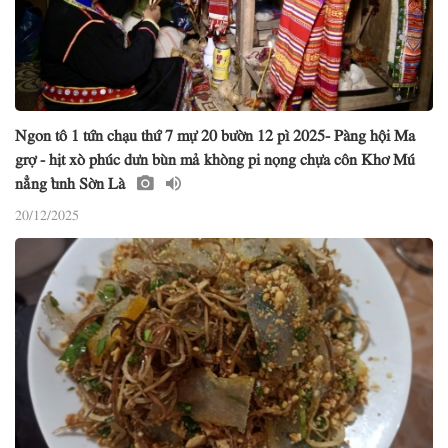
Ngon tô 1 tứn chạu thứ 7 mự 20 bườn 12 pì 2025- Pàng hội Ma
grợ - hịt xò phúc dưn bùn mả khòng pi nọng chựa côn Khơ Mú
nẳng tỉnh Sờn Là
20/12/2025