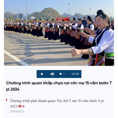
R
-15:08
L
P
P
M
o
r
l
u
a
o
a
t
e
Chường trình quam khắp chựa nọi côn mự 15 căm bườn 7
d
g
y
e
e
r
d
e
pì 2024
m
:
s
0
s
%
:
a
Chương trình phát thanh quam Tay thứ 5 mự 20 căm bườn 4 pì
0
%
2023
i
20/04/2023
n