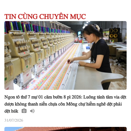
TIN CÙNG CHUYÊN MỤC
Ngon tô thứ 7 mự 01 căm bườn 8 pì 2026: Luông tánh tăm via dệt
dượn khòng thanh niền chựa côn Mông chự hiềm nghê dệt phải
dệt húk
31/07/2026