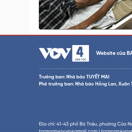
Website của B
Trưởng ban: Nhà báo TUYẾT MAI
Phó trưởng ban: Nhà báo Hồng Lan, Xuân 
Địa chỉ: 41-43 phố Bà Triệu, phường Cửa N
toasoanvov.vn@gmail.com | toasoan@vov