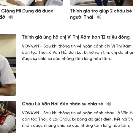
 Giàng Mí Dung đã được
Thính giả trợ giúp 2 cháu bé
 đỡ
người Thái
Thính giả ủng hộ chị Vì Thị Xâm hơn 12 triệu đồng
VOV4.VN - Sau khi thông tin về hoàn cảnh chị Vì Thị Xâm,
dân tộc Thái, ở Vân Hồ, Sơn La, bị hở van tim, chị đã nhậ
được sự chia sẻ của những tấm lòng hảo tâm.
Cháu Lò Văn Hải đón nhận sự chia sẻ
VOV4.VN - Sau khi thông tin về hoàn cảnh cháu Lò Văn Ha
dân tộc Thái, ở Lai Châu, bị bỏng do giật điện, Kết nối 54
nhận được những chia sẻ của những tấm lòng hảo tâm.