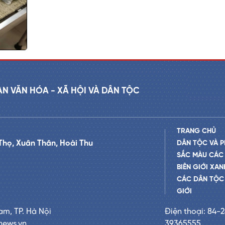
AN VĂN HÓA - XÃ HỘI VÀ DÂN TỘC
TRANG CHỦ
Thọ, Xuân Thân, Hoài Thu
DÂN TỘC VÀ P
SẮC MÀU CÁC
BIÊN GIỚI XAN
CÁC DÂN TỘC 
GIỚI
am, TP. Hà Nội
Điện thoại: 84-
news.vn
39365555