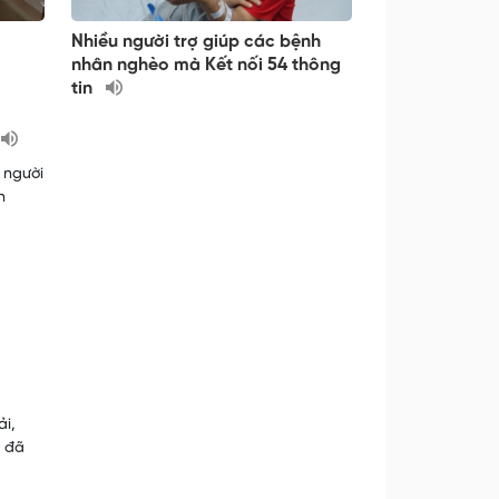
Nhiều người trợ giúp các bệnh
nhân nghèo mà Kết nối 54 thông
tin
 người
n
̉i,
 đã