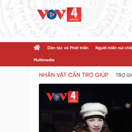
Dân tộc và Phát triển
Người miền núi chấ
Multimedia
NHÂN VẬT CẦN TRỢ GIÚP
TRỢ G