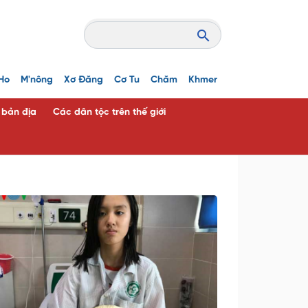
Ho
M'nông
Xơ Đăng
Cơ Tu
Chăm
Khmer
c bản địa
Các dân tộc trên thế giới