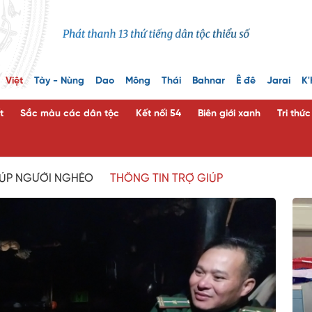
Việt
Tày - Nùng
Dao
Mông
Thái
Bahnar
Ê đê
Jarai
K'
t
Sắc màu các dân tộc
Kết nối 54
Biên giới xanh
Tri thứ
IÚP NGƯỜI NGHÈO
THÔNG TIN TRỢ GIÚP