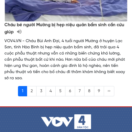
Cháu bé người Mường bị hẹp niệu quản bẩm sinh cần cứu
giúp
VOV4.VN - Cháu Bùi Anh Đại, 4 tuổi người Mường ở huyện Lạc
Sơn, tỉnh Hòa Bình bị hẹp niệu quản bẩm sinh, đã trải qua 4
cuộc phẫu thuật nhưng vẫn có những biến chứng khó lường,
cần phẫu thuật bất cứ khi nào. Hơn nữa bố của cháu mới phát
hiện ung thư gan, hoàn cảnh gia đình là hộ nghèo, nên tiền
phẫu thuật và tiền cho bố cháu đi thăm khám không biết xoay
sở ra sao.
1
2
3
4
5
6
7
8
9
››