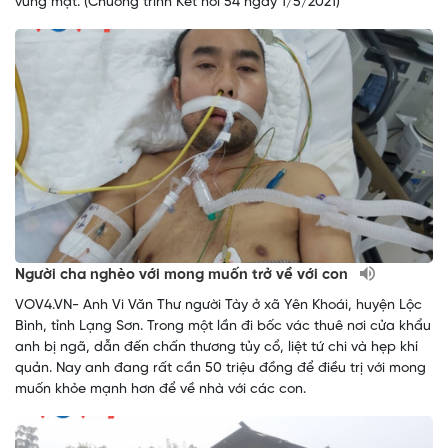
vùng mặt. (Chương trình Kết nối 54 ngày 1/5/2021)
Người cha nghèo với mong muốn trở về với con
VOV4.VN- Anh Vi Văn Thư người Tày ở xã Yên Khoái, huyện Lộc
Bình, tỉnh Lạng Sơn. Trong một lần đi bốc vác thuê nơi cửa khẩu
anh bị ngã, dẫn đến chấn thương tủy cổ, liệt tứ chi và hẹp khí
quản. Nay anh đang rất cần 50 triệu đồng để điều trị với mong
muốn khỏe mạnh hơn để về nhà với các con.