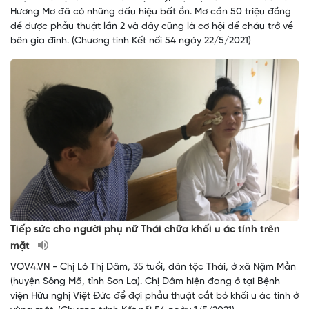
Hương Mơ đã có những dấu hiệu bất ổn. Mơ cần 50 triệu đồng
để được phẫu thuật lần 2 và đây cũng là cơ hội để cháu trở về
bên gia đình. (Chương tình Kết nối 54 ngày 22/5/2021)
Tiếp sức cho người phụ nữ Thái chữa khối u ác tính trên
mặt
VOV4.VN - Chị Lò Thị Dâm, 35 tuổi, dân tộc Thái, ở xã Nậm Mằn
(huyện Sông Mã, tỉnh Sơn La). Chị Dâm hiện đang ở tại Bệnh
viện Hữu nghị Việt Đức để đợi phẫu thuật cắt bỏ khối u ác tính ở