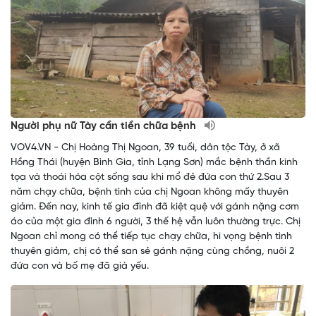
Người phụ nữ Tày cần tiền chữa bệnh
VOV4.VN - Chị Hoàng Thị Ngoan, 39 tuổi, dân tộc Tày, ở xã
Hồng Thái (huyện Bình Gia, tỉnh Lạng Sơn) mắc bệnh thần kinh
tọa và thoái hóa cột sống sau khi mổ đẻ đứa con thứ 2.Sau 3
năm chạy chữa, bệnh tình của chị Ngoan không mấy thuyên
giảm. Đến nay, kinh tế gia đình đã kiệt quệ với gánh nặng cơm
áo của một gia đình 6 người, 3 thế hệ vẫn luôn thường trực. Chị
Ngoan chỉ mong có thể tiếp tục chạy chữa, hi vọng bệnh tình
thuyên giảm, chị có thể san sẻ gánh nặng cùng chồng, nuôi 2
đứa con và bố mẹ đã già yếu.