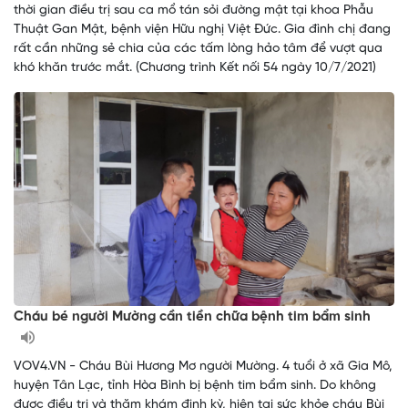
thời gian điều trị sau ca mổ tán sỏi đường mật tại khoa Phẫu
Thuật Gan Mật, bệnh viện Hữu nghị Việt Đức. Gia đình chị đang
rất cần những sẻ chia của các tấm lòng hảo tâm để vượt qua
khó khăn trước mắt. (Chương trình Kết nối 54 ngày 10/7/2021)
Cháu bé người Mường cần tiền chữa bệnh tim bẩm sinh
VOV4.VN - Cháu Bùi Hương Mơ người Mường. 4 tuổi ở xã Gia Mô,
huyện Tân Lạc, tỉnh Hòa Bình bị bệnh tim bẩm sinh. Do không
được điều trị và thăm khám định kỳ, hiện tại sức khỏe cháu Bùi