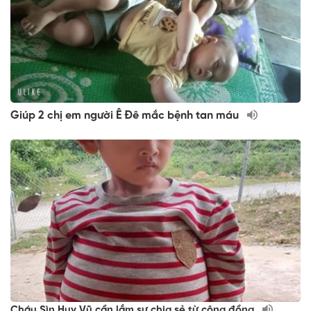
Giúp 2 chị em người Ê Đê mắc bệnh tan máu
Cháu Sìn Huy Vũ cần lắm sự chia sẻ từ cộng đồng