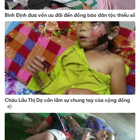
Bình Định đưa vốn ưu đãi đến đồng bào dân tộc thiểu số
Cháu Lầu Thị Dợ cần lắm sự chung tay của cộng đồng