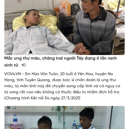
Mắc ung thư máu, chàng trai người Tày đang ở lằn ranh
sinh tử
VOV4.VN - Em Hứa Văn Tuân, 20 tuổi ở Yên Hoa, huyện Na
Hang, tỉnh Tuyên Quang, được bác sĩ chẩn đoán là ung thư
máu, từ mãn tính nay đã chuyển sang cấp tính và có nguy cơ
tử vong rất cao nếu không có thuốc điều trị nhắm đích hỗ trợ.
(Chương trình Kết nối 54 ngày 27/3/2021)