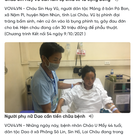
VOV4.VN - Cháu Sìn Huy Vũ, người dân tộc Mảng ở bản Pá Bon,
xã Nậm Pì, huyện Nậm Nhùn, tỉnh Lai Châu. Vũ bị phình đại
tràng bẩm sinh, nên cứ ăn vào là bụng phình to, gây đau đớn
cho bé. Hiện cháu đang cần 30 triệu đồng để phẫu thuật.
(Chương trình Kết nối 54 ngày 9/10/2021 )
Người phụ nữ Dao cần tiền chữa bệnh
VOV4.VN - Những ngày này, bệnh nhân Chảo U Mẩy 44 tuổi,
dân tộc Dao ở xã Phăng Sô Lin, Sìn Hồ, Lai Châu đang trong