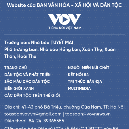
Website của BAN VĂN HÓA - XÃ HỘI VÀ DÂN TỘC
Trưởng ban: Nhà báo TUYẾT MAI
Phó trưởng ban: Nhà báo Hồng Lan, Xuân Thọ, Xuân
Thân, Hoài Thu
TRANG CHỦ
NGƯỜI MIỀN NÚI CHẤT
DÂN TỘC VÀ PHÁT TRIỂN
KẾT NỐI 54
SẮC MÀU CÁC DÂN TỘC
TRI THỨC BẢN ĐỊA
BIÊN GIỚI XANH
MULTIMEDIA
CÁC DÂN TỘC TRÊN THẾ GIỚI
Địa chỉ: 41-43 phố Bà Triệu, phường Cửa Nam, TP. Hà Nội
toasoanvov.vn@gmail.com | toasoan@vovnews.vn
Điện thoại: 84-24-39365555