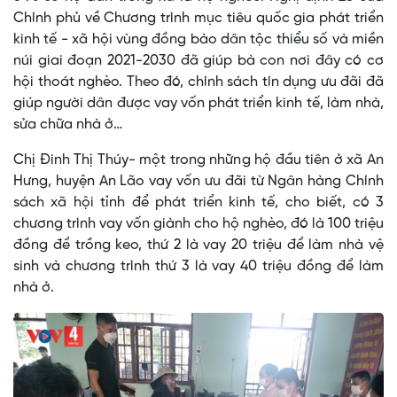
Chính phủ về Chương trình mục tiêu quốc gia phát triển
kinh tế - xã hội vùng đồng bào dân tộc thiểu số và miền
núi giai đoạn 2021-2030 đã giúp bà con nơi đây có cơ
hội thoát nghèo. Theo đó, chính sách tín dụng ưu đãi đã
giúp người dân được vay vốn phát triển kinh tế, làm nhà,
sửa chữa nhà ở…
Chị Đinh Thị Thúy- một trong những hộ đầu tiên ở xã An
Hưng, huyện An Lão vay vốn ưu đãi từ Ngân hàng Chính
sách xã hội tỉnh để phát triển kinh tế, cho biết, có 3
chương trình vay vốn giành cho hộ nghèo, đó là 100 triệu
đồng để trồng keo, thứ 2 là vay 20 triệu để làm nhà vệ
sinh và chương trình thứ 3 là vay 40 triệu đồng để làm
nhà ở.