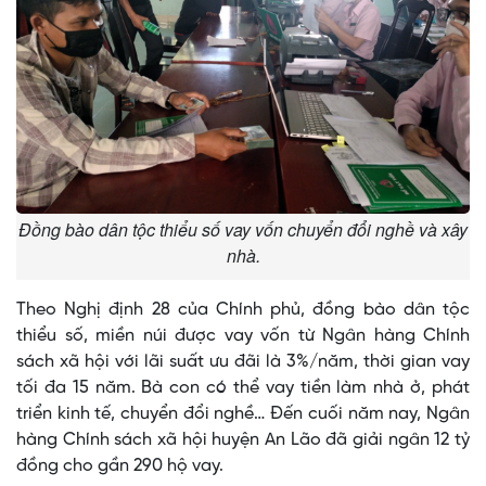
Đồng bào dân tộc thiểu số vay vốn chuyển đổi nghề và xây
nhà.
Theo Nghị định 28 của Chính phủ, đồng bào dân tộc
thiểu số, miền núi được vay vốn từ Ngân hàng Chính
sách xã hội với lãi suất ưu đãi là 3%/năm, thời gian vay
tối đa 15 năm. Bà con có thể vay tiền làm nhà ở, phát
triển kinh tế, chuyển đổi nghề… Đến cuối năm nay, Ngân
hàng Chính sách xã hội huyện An Lão đã giải ngân 12 tỷ
đồng cho gần 290 hộ vay.