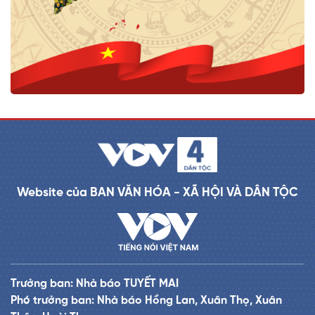
Website của BAN VĂN HÓA - XÃ HỘI VÀ DÂN TỘC
Trưởng ban: Nhà báo TUYẾT MAI
Phó trưởng ban: Nhà báo Hồng Lan, Xuân Thọ, Xuân