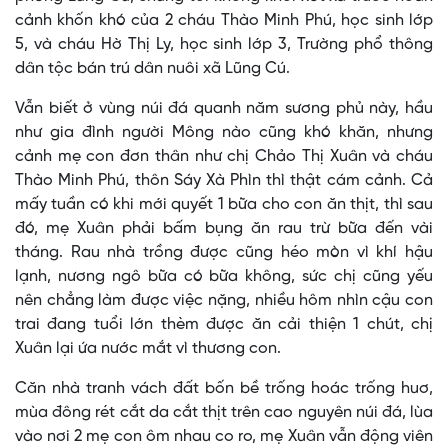
cảnh khốn khó của 2 cháu Thào Minh Phú, học sinh lớp
5, và cháu Hờ Thị Ly, học sinh lớp 3, Trường phổ thông
dân tộc bán trú dân nuôi xã Lũng Cú.
Vẫn biết ở vùng núi đá quanh năm sương phủ này, hầu
như gia đình người Mông nào cũng khó khăn, nhưng
cảnh mẹ con đơn thân như chị Chảo Thị Xuân và cháu
Thào Minh Phú, thôn Sáy Xà Phìn thì thật cám cảnh. Cả
mấy tuần có khi mới quyết 1 bữa cho con ăn thịt, thì sau
đó, mẹ Xuân phải bấm bụng ăn rau trừ bữa đến vài
tháng. Rau nhà trồng được cũng héo mòn vì khí hậu
lạnh, nương ngô bữa có bữa không, sức chị cũng yếu
nên chẳng làm được việc nặng, nhiều hôm nhìn cậu con
trai đang tuổi lớn thèm được ăn cải thiện 1 chút, chị
Xuân lại ứa nước mắt vì thương con.
Căn nhà tranh vách đất bốn bề trống hoác trống huơ,
mùa đông rét cắt da cắt thịt trên cao nguyên núi đá, lùa
vào nơi 2 mẹ con ôm nhau co ro, mẹ Xuân vẫn động viên