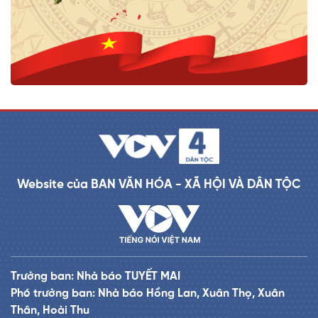
Website của BAN VĂN HÓA - XÃ HỘI VÀ DÂN TỘC
Trưởng ban: Nhà báo TUYẾT MAI
Phó trưởng ban: Nhà báo Hồng Lan, Xuân Thọ, Xuân
Thân, Hoài Thu