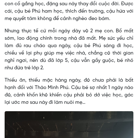
con cố gắng học, đặng sau này thay đổi cuộc đời. Được
cái, cậu bé Phú ham học, thích đến trường, cậu hứa với
mẹ quyết tâm không để cảnh nghèo đeo bám.
Nhưng thực tế cứ mỗi ngày dày vò 2 mẹ con. Bố mất
sớm, lao động chính trong nhà đã mất. Mẹ sức yếu chỉ
làm đủ rau cháo qua ngày, cậu bé Phú sáng đi học,
chiều về lại phụ giúp mẹ việc nhà, chẳng có thời gian
nghỉ ngơi, nên dù đã lớp 5, cậu vẫn gầy guộc, bé nhỏ
như đứa trẻ lớp 2.
Thiếu ăn, thiếu mặc hàng ngày, đó chưa phải là bất
hạnh đối với Thào Minh Phú. Cậu bé sợ nhất 1 ngày nào
đó, cảnh khốn khó khiến cậu phải bỏ dở việc học, gác
lại ước mơ sau này đi làm nuôi mẹ…