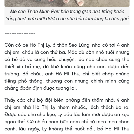
Mẹ con Thào Minh Phú bên trong gian nhà trống hoác
trống huơ, vừa mới được các nhà hảo tâm tặng bộ bàn ghế
-------------
Còn cô bé Hờ Thị Ly, ở thôn Séo Lủng, nhà có tới 4 anh
chị em, cháu là con thứ ba. Mặc dù còn nhỏ tuổi nhưng
cô bé đã vô cùng hiểu chuyện, lúc nào cháu cũng tha
thiết xin bố mẹ, dù khó khăn cũng cho con được đến
trường. Bố cháu, anh Hờ Mí Thò, chỉ biết chập chững
tiếng phổ thông, thương con nhưng chính mình cũng
chẳng đoán định được tương lai.
Thấy các chú bộ đội biên phòng đến thăm nhà, 4 anh
chị em nhà Hờ Thị Ly nhem nhuốc, lếch thếch ùa ra.
Được các chú cho kẹo, Ly bảo lâu lắm mới được ăn kẹo
ngon thế. Có nhiều hôm bữa cơm chỉ có mèn mén chan
canh, lâu ngày, Ly không thể nuốt nổi, bố Hờ Mí Thò