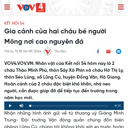
KẾT NỐI 54
Gia cảnh của hai cháu bé người
Mông nơi cao nguyên đá
Thứ tư, 13:39, 04/09/2024
Thu Hòa
VOV4.VOV.VN: Nhân vật của Kết nối 54 hôm nay là 2
cháu Thào Minh Phú, thôn Sáy Xà Phìn và cháu Hờ Thị Ly,
thôn Séo Lủng, xã Lũng Cú, huyện Đồng Văn, Hà Giang.
Hoàn cảnh của 2 cháu đặc biệt khó khăn, nhà neo
người, cần được giúp đỡ để tiếp tục đến trường trong
năm học mới.
Remaining
-8:16
Loaded
:
Progress
:
Play
Mute
0%
0%
Nhận những hình ảnh gửi về từ thượng uý Giàng Minh
Time
Trung- Đội trưởng Vận động quần chúng đồn biên
phòng Lũng Cú, chúng tôi không khỏi xót xa trước hoàn