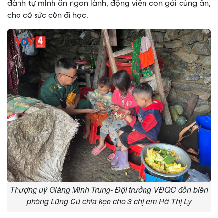
đành tự mình ăn ngon lành, động viên con gái cùng ăn,
cho có sức còn đi học.
Thượng uý Giàng Minh Trung- Đội trưởng VĐQC đồn biên
phòng Lũng Cú chia kẹo cho 3 chị em Hờ Thị Ly