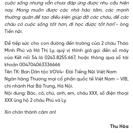
cuộc sống nhưng vẫn chưa đáp ứng được nhu cầu hiện
nay. Mong muốn được các nhà hảo tâm, các mạnh
thường quân để tạo điều kiện giúp đỡ các cháu, để các
cháu có cuộc sống tốt hơn, đi học được tốt hơn
"- ông
Tiến nói.
Để tiếp sức cho con đường đến trường của 2 cháu Thào
Minh Phú và Hờ Thị Ly, quý vị thính giả gọi đến số máy
của Kết nối 54 là 0243.8255.667, hoặc thông qua số tài
khoản 004704063336666
Tên TK: Ban Dân tộc VOV4- Đài Tiếng Nói Việt Nam
Ngân hàng Thương mại cổ phần quốc tế Việt Nam – VIB,
chi nhánh Hai Bà Trưng, Hà Nội.
Nội dung: Bác, cô, chú, anh, em, cháu XXX, số điện thoại
XXX ủng hộ 2 cháu Phú và Ly.
Xin chân thành cảm ơn!
Thu Hòa