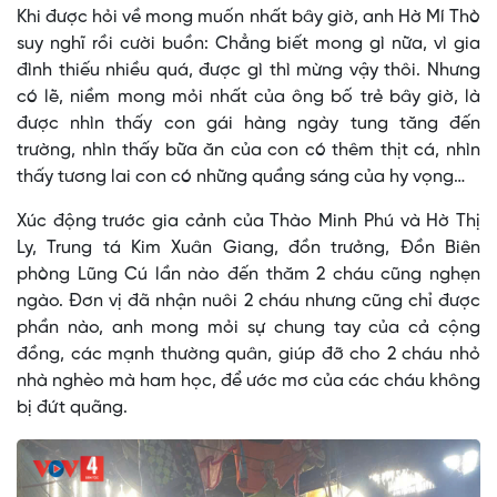
Khi được hỏi về mong muốn nhất bây giờ, anh Hờ Mí Thò
suy nghĩ rồi cười buồn: Chẳng biết mong gì nữa, vì gia
đình thiếu nhiều quá, được gì thì mừng vậy thôi. Nhưng
có lẽ, niềm mong mỏi nhất của ông bố trẻ bây giờ, là
được nhìn thấy con gái hàng ngày tung tăng đến
trường, nhìn thấy bữa ăn của con có thêm thịt cá, nhìn
thấy tương lai con có những quầng sáng của hy vọng…
Xúc động trước gia cảnh của Thào Minh Phú và Hờ Thị
Ly, Trung tá Kim Xuân Giang, đồn trưởng, Đồn Biên
phòng Lũng Cú lần nào đến thăm 2 cháu cũng nghẹn
ngào. Đơn vị đã nhận nuôi 2 cháu nhưng cũng chỉ được
phần nào, anh mong mỏi sự chung tay của cả cộng
đồng, các mạnh thường quân, giúp đỡ cho 2 cháu nhỏ
nhà nghèo mà ham học, để ước mơ của các cháu không
bị đứt quãng.