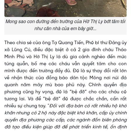
Mong sao con đường đến trường của Hờ Thị Ly bớt tăm tối
như căn nhà của em bây giờ...
Theo chia sẻ của ông Tạ Quang Tiến, Phó bí thư Đảng ủy
xã Lũng Cú, điều đặc biệt ở cả 2 gia đình cháu Thào
Minh Phú và Hờ Thị Ly là dù gia cảnh nghèo đến mức
túng quẫn, bố mẹ các cháu vẫn quyết tâm cho con
mình được đến trường đầy đủ. Đó là sự thay đổi rất lớn
về nhận thức của đồng bào dân tộc Mông nơi núi đá
quanh năm mây mù bao phủ này. Chính quyền địa
phương cũng hy vọng, đó là “bệ đỡ” cho các cháu có
tương lai. Và để “bệ đỡ” đó được chắc chắn, cần rất
nhiều sự chung tay. "
Đối với địa bàn có rất nhiều hộ khó
khăn nhưng có 2 hộ này đặc biệt khó khăn, cấp ủy chính
quyền địa phương các cấp, các ngành đồn biên phòng
đã tạo điều kiện giúp đỡ để phát triển kinh tế, ổn định