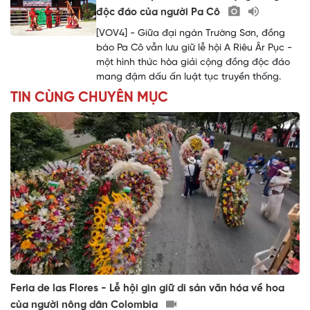
độc đáo của người Pa Cô
[VOV4] - Giữa đại ngàn Trường Sơn, đồng
bào Pa Cô vẫn lưu giữ lễ hội A Riêu Âr Pục -
một hình thức hòa giải cộng đồng độc đáo
mang đậm dấu ấn luật tục truyền thống.
TIN CÙNG CHUYÊN MỤC
Feria de las Flores - Lễ hội gìn giữ di sản văn hóa về hoa
của người nông dân Colombia