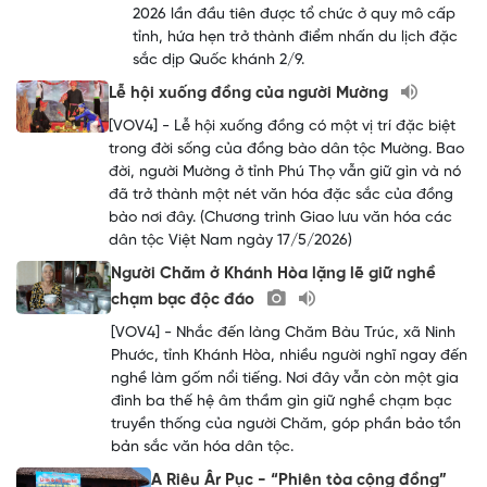
2026 lần đầu tiên được tổ chức ở quy mô cấp
tỉnh, hứa hẹn trở thành điểm nhấn du lịch đặc
sắc dịp Quốc khánh 2/9.
Lễ hội xuống đồng của người Mường
[VOV4] - Lễ hội xuống đồng có một vị trí đặc biệt
trong đời sống của đồng bào dân tộc Mường. Bao
đời, người Mường ở tỉnh Phú Thọ vẫn giữ gìn và nó
đã trở thành một nét văn hóa đặc sắc của đồng
bào nơi đây. (Chương trình Giao lưu văn hóa các
dân tộc Việt Nam ngày 17/5/2026)
Người Chăm ở Khánh Hòa lặng lẽ giữ nghề
chạm bạc độc đáo
[VOV4] - Nhắc đến làng Chăm Bàu Trúc, xã Ninh
Phước, tỉnh Khánh Hòa, nhiều người nghĩ ngay đến
nghề làm gốm nổi tiếng. Nơi đây vẫn còn một gia
đình ba thế hệ âm thầm gìn giữ nghề chạm bạc
truyền thống của người Chăm, góp phần bảo tồn
bản sắc văn hóa dân tộc.
A Riêu Âr Pục - “Phiên tòa cộng đồng”