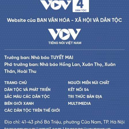
Website của BAN VĂN HÓA - XÃ HỘI VÀ DÂN TỘC
Trưởng ban: Nhà báo TUYẾT MAI
Phó trưởng ban: Nhà báo Hồng Lan, Xuân Thọ, Xuân
Thân, Hoài Thu
TRANG CHỦ
NGƯỜI MIỀN NÚI CHẤT
DÂN TỘC VÀ PHÁT TRIỂN
KẾT NỐI 54
SẮC MÀU CÁC DÂN TỘC
TRI THỨC BẢN ĐỊA
BIÊN GIỚI XANH
MULTIMEDIA
CÁC DÂN TỘC TRÊN THẾ GIỚI
Địa chỉ: 41-43 phố Bà Triệu, phường Cửa Nam, TP. Hà Nội