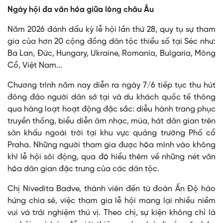
Ngày hội đa văn hóa giữa lòng châu Âu
Năm 2026 đánh dấu kỳ lễ hội lần thứ 28, quy tụ sự tham
gia của hơn 20 cộng đồng dân tộc thiểu số tại Séc như:
Ba Lan, Đức, Hungary, Ukraine, Romania, Bulgaria, Mông
Cổ, Việt Nam...
Chương trình năm nay diễn ra ngày 7/6 tiếp tục thu hút
đông đảo người dân sở tại và du khách quốc tế thông
qua hàng loạt hoạt động đặc sắc: diễu hành trang phục
truyền thống, biểu diễn âm nhạc, múa, hát dân gian trên
sân khấu ngoài trời tại khu vực quảng trường Phố cổ
Praha. Những người tham gia được hòa mình vào không
khí lễ hội sôi động, qua đó hiểu thêm về những nét văn
hóa dân gian đặc trưng của các dân tộc.
Chị Nivedita Badve, thành viên đến từ đoàn Ấn Độ hào
hứng chia sẻ, việc tham gia lễ hội mang lại nhiều niềm
vui và trải nghiệm thú vị. Theo chị, sự kiện không chỉ là