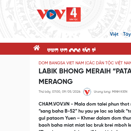
Việt
Tày
dnK dK ppR x@P c'
DOM BANGSA VIET NAM (CÁC DÂN TỘC VIỆT NA
LABIK BHONG MERAIH “PATAU
MERAONG
Thứ bảy, 07:00, 09/05/2026
Urang lang: MINH KIEN
CHAM.VOV.VN - Mala dom talei phun thot 
“sang baha B-52” hu yau ye lac sa labik “
gul pataom Yuen – Khmer dalam dom thu
baoh baha miat miat lac bruk brei mboh k