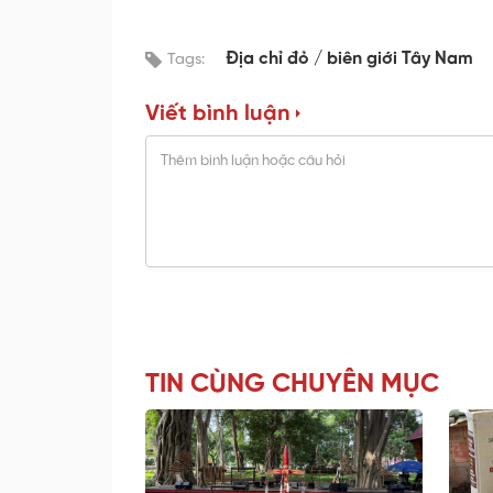
Địa chỉ đỏ
biên giới Tây Nam
Tags:
Viết bình luận
TIN CÙNG CHUYÊN MỤC