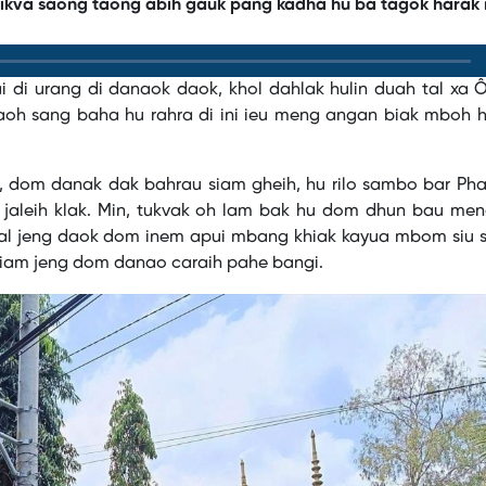
mikva saong taong abih gauk pang kadha hu ba tagok harak 
i di urang di danaok daok, khol dahlak hulin duah tal xa
oh sang baha hu rahra di ini ieu meng angan biak mboh 
, dom danak dak bahrau siam gheih, hu rilo sambo bar Pha
leih klak. Min, tukvak oh lam bak hu dom dhun bau meng
l jeng daok dom inem apui mbang khiak kayua mbom siu 
am jeng dom danao caraih pahe bangi.