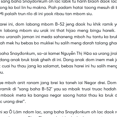
sang baha Snayđonkum oh lac labik tu hành blaoh daok lac
ong ka bol lin hu makna. Piah padam hatai taong mesuh di b
i palaih trun rilo di ini yaok ribau tan mbom siu.
ei ini, dom labang mbom B-52 jeng daok hu khik ramik y
m labang mbom siu urak ini that hijao meng bingu hareik.
umo uranaih jaman ini meda sahaneng mboh hu tantu ka bru
iah mek hu bebas bo mukkei hu salih meng darah talang gha
baha Snayđonkum, sa-ai kamei Nguyễn Thị Hòa sa urang jira
dang anak bruk biak gheih di ini. Dang anak dom inem mek
cuai hu thau jang ka salamat, bebas harei ini hu salih men
u.
u ye mboh anit ranam jang brei ka taneh iai Negar drei. Do
ramik di “sang baha B-52" yau sa mbaik truai truac hadah
mbaok meta ka bangsa negar saong hatai thau ka bruk di
 urang drei”.
i xa Ô Lâm ndom lac, sang baha Snayđonkum oh lac daok ra