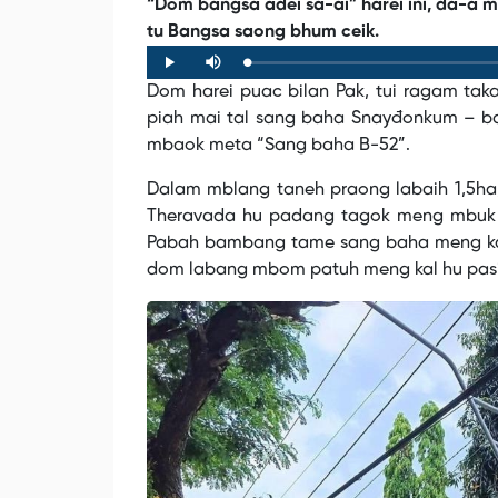
“Dom bangsa adei sa-ai” harei ini, da-a 
tu Bangsa saong bhum ceik.
Loaded
:
Progress
:
Play
Mute
0%
0%
Dom harei puac bilan Pak, tui ragam taka
piah mai tal sang baha Snayđonkum – ba
mbaok meta “Sang baha B-52”.
Dalam mblang taneh praong labaih 1,5ha
Theravada hu padang tagok meng mbuk ja
Pabah bambang tame sang baha meng ka
dom labang mbom patuh meng kal hu pasi