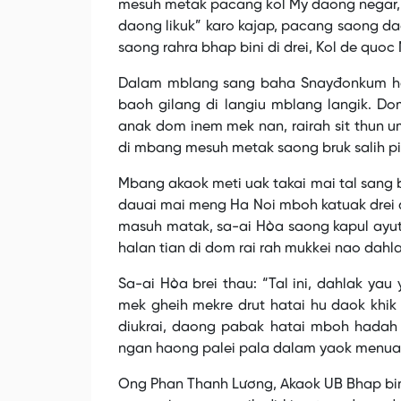
mesuh metak pacang kol My daong negar, 
daong likuk” karo kajap, pacang saong da
saong rahra bhap bini di drei, Kol de quoc M
Dalam mblang sang baha Snayđonkum har
baoh gilang di langiu mblang langik. Do
anak dom inem mek nan, rairah sit thun 
di mbang mesuh metak saong bruk salih p
Mbang akaok meti uak takai mai tal sang 
dauai mai meng Ha Noi mboh katuak drei 
masuh matak, sa-ai Hòa saong kapul ayut 
halan tian di dom rai rah mukkei nao dahla
Sa-ai Hòa brei thau: “Tal ini, dahlak ya
mek gheih mekre drut hatai hu daok khik 
diukrai, daong pabak hatai mboh hadah 
ngan haong palei pala dalam yaok menuac
Ong Phan Thanh Lương, Akaok UB Bhap bin