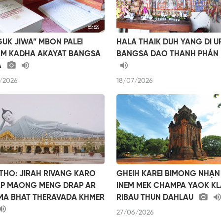
GUK JIWA” MBON PALEI
HALA THAIK DUH YANG DI 
M KADHA AKAYAT BANGSA
BANGSA DAO THANH PHÁN
A
/2026
18/07/2026
THO: JIRAH RIVANG KARO
GHEIH KAREI BIMONG NHẠN
P MAONG MENG DRAP AR
INEM MEK CHAMPA YAOK K
A BHAT THERAVADA KHMER
RIBAU THUN DAHLAU
27/06/2026