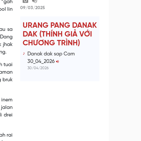
 “gah
09/03/2025
ol lin
URANG PANG DANAK
au sa
DAK (THÍNH GIẢ VỚI
 Dang
CHƯƠNG TRÌNH)
k jhak
ng.
Danak dak sap Cam
30_04_2026
h tuai
30/04/2026
 jaman
g bruk
m inem
 jalan
 drei
h rai