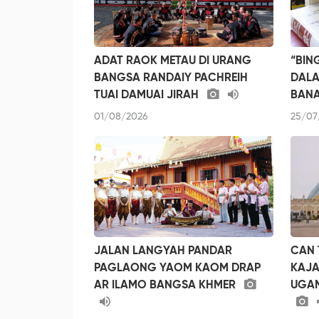
ADAT RAOK METAU DI URANG
“BIN
BANGSA RANDAIY PACHREIH
DALA
TUAI DAMUAI JIRAH
BAN
01/08/2026
25/07
JALAN LANGYAH PANDAR
CAN 
PAGLAONG YAOM KAOM DRAP
KAJA
AR ILAMO BANGSA KHMER
UGAM