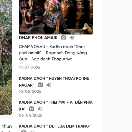
DHAR PHOL AMAIK
CHAM.VOV.VN - Kadha daoh "Dhar
phol amaik" - Rapaneh Đàng Năng
Quạ - Sap daoh Thap Ariya
12/07/2026
KADHA DAOH " HUYEN THOAI PO INE
NAGAR"
10/05/2026
KADHA DAOH " THEI MAI - AI ĐỀN PHÍA
XA"
06/04/2026
 thun
KADHA DAOH " DET LUA DEM TRANG"