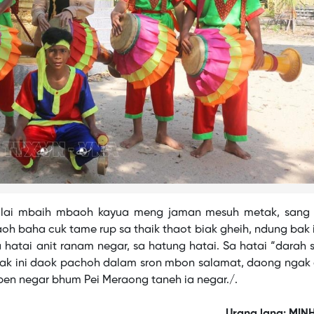
 glai mbaih mbaoh kayua meng jaman mesuh metak, sang
h baha cuk tame rup sa thaik thaot biak gheih, ndung bak
a hatai anit ranam negar, sa hatung hatai. Sa hatai “darah
rak ini daok pachoh dalam sron mbon salamat, daong ngak 
pen negar bhum Pei Meraong taneh ia negar./.
Urang lang: MIN