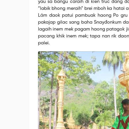
yau sa bangu caraih di kien truc dang 
“labik bhong meraih” brei mboh ka hatai a
Lâm daok patui pambuak haong Po gru
pakajap gilac sang baha Snayđonkum dak
lagaih inem mek pagam haong patagok jira
pacang khik inem mek; tapa nan rik daon
palei.