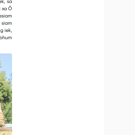
k, sa
i xa Ô
asiam
 siam
g iek,
i bhum