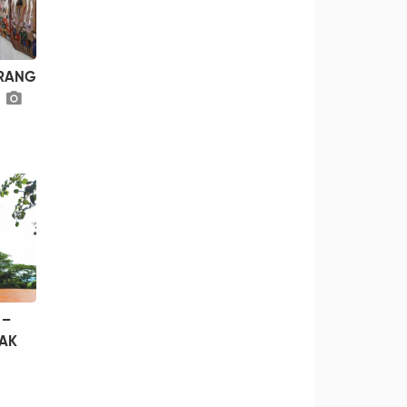
URANG
 –
LAK