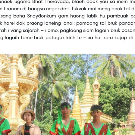
danaok ugama Bhat Theravada, blaoh daok yau sa inem me
nit ranam di bangsa negar drei. Tukvak mai meng anak tal d
 sang baha Snayđonkum gam haong labik hu pambuak p
 harei dak praong laneing lanoi; pamaong tal bruk pandar
h rivang sajarah – ilamo, paglaong siam lagaih bruk pasan
g lagaih tame bruk patagok kinh te – xa hoi karo kajap d