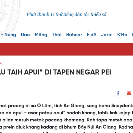
 - Nùng
Dao
Mông
Thái
Bahnar
Ê đê
Jarai
K'Ho
M)
 TAIH APUI” DI TAPEN NEGAR PEI
not praong di xa Ô Lâm, tinh An Giang, sang baha Snayđon
toa do apui – asar patau apui” hadah khang, labik kak kajap 
n bilan mesuh metak pacang khamang. Rah tapa meteh aba
a prein diuk khang kadang di bhum Bảy Núi An Giang. Kadha