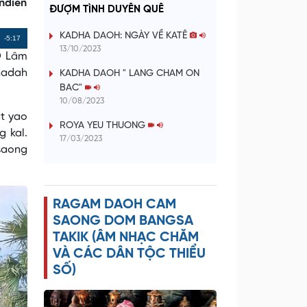
a
ndien
ĐƯỢM TÌNH DUYÊN QUÊ
y
KADHA DAOH: NGÀY VỀ KATÊ
Remaining
-5:17
13/10/2023
 Ô Lâm
Time
V
hadah
KADHA DAOH " LANG CHAM ON
BAC"
i
10/08/2023
t yao
d
ROYA YEU THUONG
 kal.
17/03/2023
saong
e
o
RAGAM DAOH CAM
SAONG DOM BANGSA
TAKIK (ÂM NHẠC CHĂM
VÀ CÁC DÂN TỘC THIỂU
SỐ)