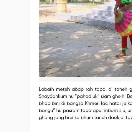
Labaih meteh abap rah tapa, di taneh
Snayđonkum hu “pahadiuk” siam gheih. Bao
bhap bini di bangsa Khmer; lac hatai je k
bangu” hu pasram tapa apui mbom siu, u
ghang jang brei ka bhum taneh daok di ta