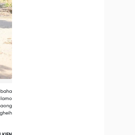
 baha
 ilamo
 saong
gheih
H KIEN