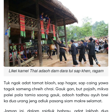
Likei kamei Thai adaoh dam dara tui sap khen, ragam
Tuk ngak adat tamat blaoh, sap hagar, sap caing yawa
tagok sameng chreih chrai. Gauk gan, but pajaih, mikva
palei pala tamia saong gauk, adaoh tadhau ayuh brei
ka dua urang jeng adiuk pasang siam makre selamat.
Jaman ini, dalam raidiuk bahrau, adat lakhah dua