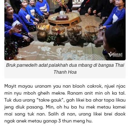
Bruk pamedeih adat palakhah dua mbang di bangsa Thai
Thanh Hoa
Mayit mayau uranam yau nan blaoh cakrok, njuel njac
min nyu mboh gheih mekre. Ranam anit min oh ka tal.
Tuk dua urang “takre gauk”, gah likei ba ahar tapa likau
jeng diuk pasang. Min, oh hu ba hu mek metau kamei
mai sang tuk nan. Salih di nan, urang likei brei daok
ngak anek metau ganap 3 thun meng hu.