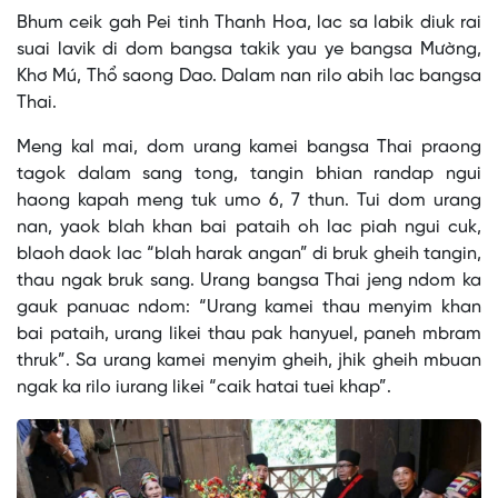
is
No compatible source was found for this media.
Bhum ceik gah Pei tinh Thanh Hoa, lac sa labik diuk rai
a
modal
suai lavik di dom bangsa takik yau ye bangsa Mường,
window.
Khơ Mú, Thổ saong Dao. Dalam nan rilo abih lac bangsa
Thai.
Meng kal mai, dom urang kamei bangsa Thai praong
tagok dalam sang tong, tangin bhian randap ngui
haong kapah meng tuk umo 6, 7 thun. Tui dom urang
nan, yaok blah khan bai pataih oh lac piah ngui cuk,
blaoh daok lac “blah harak angan” di bruk gheih tangin,
thau ngak bruk sang. Urang bangsa Thai jeng ndom ka
gauk panuac ndom: “Urang kamei thau menyim khan
bai pataih, urang likei thau pak hanyuel, paneh mbram
thruk”. Sa urang kamei menyim gheih, jhik gheih mbuan
ngak ka rilo iurang likei “caik hatai tuei khap”.