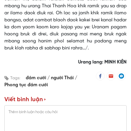
mbang hu urang Thai Thanh Hoa khik ramik yau sa drap
ar ilamo daok diuk rai. Oh lac sa janih khik ramik ilamo
bangsa, adat cambat blaoh daok kakei brei kanal hadar
ka dom yaom kaom karo kajap yau ye: Uranam pagam
haong bruk di drei, diuk pasang mai meng bruk ngak
mbang saong hanim phol selamat hu padang meng
bruk klah rabha di sabhap bini rahra…/.
Urang lang: MINH KIÊN
đám cưới
người Thái
Tags:
Phong tục đám cưới
Viết bình luận