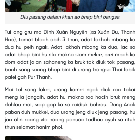
Diu pasang dalam khan ao bhap bini bangsa
Tui ong gru mo Đinh Xuân Nguyên (xa Xuân Du, Thanh
Hoa), tamat blaoh abih 3 thun, adat lakhah mbang ka
dua hu peih ngak. Adat lakhah mbang ka dua, lac sa
adat bhap bini hu rilo makna siam mekre, brei mboh ka
dom adat jalan sahaneng ka bruk tok diuk tok pasang,
baoh sang saong bhap bini di urang bangsa Thai labik
palei gah Pur Thanh.
Mai tal sang lakei, urang kamei ngak diuk rao takai
meng ia jangaih, adat hu makna rao hacih bruk meng
dahlau mai, srap gap ka sa raidiuk bahrau. Dang Anak
paban duh mukkei, dua urang jeng diuk jeng pasang, hu
jao alin kaong vía haong panuac tadhau ayuh sa rituh
thun selamat hanim phol.