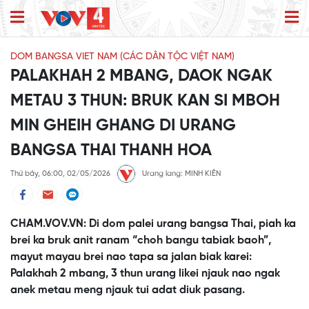
DOM BANGSA VIET NAM (CÁC DÂN TỘC VIỆT NAM)
PALAKHAH 2 MBANG, DAOK NGAK
METAU 3 THUN: BRUK KAN SI MBOH
MIN GHEIH GHANG DI URANG
BANGSA THAI THANH HOA
Thứ bảy, 06:00, 02/05/2026
Urang lang: MINH KIÊN
CHAM.VOV.VN: Di dom palei urang bangsa Thai, piah ka
brei ka bruk anit ranam “choh bangu tabiak baoh”,
mayut mayau brei nao tapa sa jalan biak karei:
Palakhah 2 mbang, 3 thun urang likei njauk nao ngak
anek metau meng njauk tui adat diuk pasang.
This