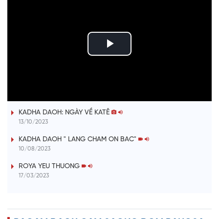
P
l
ĐƯỢM TÌNH DUYÊN QUÊ
a
KADHA DAOH: NGÀY VỀ KATÊ
y
13/10/2023
V
KADHA DAOH " LANG CHAM ON BAC"
10/08/2023
i
ROYA YEU THUONG
17/03/2023
d
e