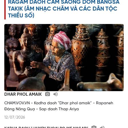
RAGAM DAOH CAM SAONG DOM BANGSA
o
TAKIK (ÂM NHẠC CHĂM VÀ CÁC DÂN TỘC
THIỂU SỐ)
DHAR PHOL AMAIK
CHAM.VOV.VN - Kadha daoh "Dhar phol amaik" - Rapaneh
Đàng Năng Quạ - Sap daoh Thap Ariya
12/07/2026