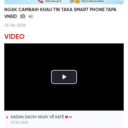
NGAK CAMBAIH KHAU TIN TAKA SMART PHONE TAPA
VNEID
23/06/2026
VIDEO
P
l
ĐƯỢM TÌNH DUYÊN QUÊ
a
KADHA DAOH: NGÀY VỀ KATÊ
y
13/10/2023