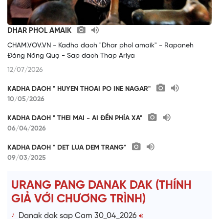
DHAR PHOL AMAIK
CHAM.VOV.VN - Kadha daoh "Dhar phol amaik" - Rapaneh
Đàng Năng Quạ - Sap daoh Thap Ariya
12/07/2026
KADHA DAOH " HUYEN THOAI PO INE NAGAR"
10/05/2026
KADHA DAOH " THEI MAI - AI ĐỀN PHÍA XA"
06/04/2026
KADHA DAOH " DET LUA DEM TRANG"
09/03/2025
URANG PANG DANAK DAK (THÍNH
GIẢ VỚI CHƯƠNG TRÌNH)
Danak dak sap Cam 30_04_2026