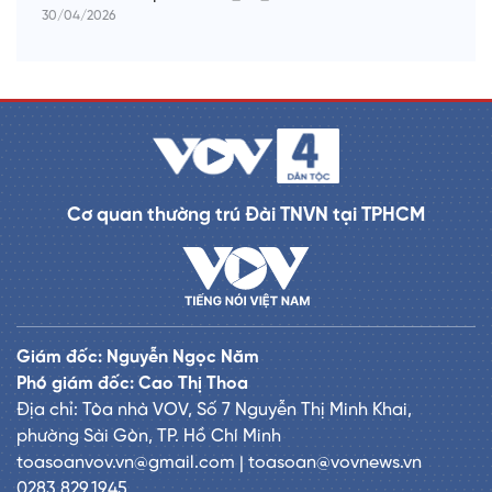
30/04/2026
Cơ quan thường trú Đài TNVN tại TPHCM
Giám đốc: Nguyễn Ngọc Năm
Phó giám đốc: Cao Thị Thoa
Địa chỉ: Tòa nhà VOV, Số 7 Nguyễn Thị Minh Khai,
phường Sài Gòn, TP. Hồ Chí Minh
toasoanvov.vn@gmail.com | toasoan@vovnews.vn
0283.829.1945