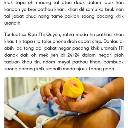
klak tapa oh maong tal atau daok dalam labik kan
kandah ye brei pathau khan, khan dil samu ka bruk nan
tal jabat chuc nang tame paklah saong pacang khik
uranaih.
Tui luat su Đậu Thị Quyên, rahra meda hu pathau khan
khau tin tapa rilo talei phone drah capat chip. Dahlau di
abih lac tong dai pakat negar pacang khik uranaih 111
danak dak oh mek jien di 24/24 dalam negar, piah
taduan khau tin, ndom meyai pathau khan, pambuak
saong pacang khik uranaih meda njauk taong paoh.