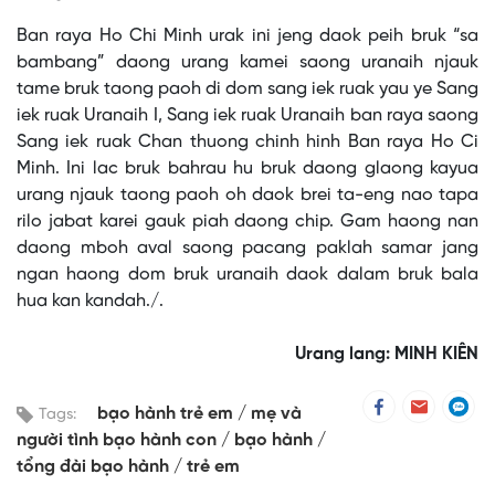
Ban raya Ho Chi Minh urak ini jeng daok peih bruk “sa
bambang” daong urang kamei saong uranaih njauk
tame bruk taong paoh di dom sang iek ruak yau ye Sang
iek ruak Uranaih I, Sang iek ruak Uranaih ban raya saong
Sang iek ruak Chan thuong chinh hinh Ban raya Ho Ci
Minh. Ini lac bruk bahrau hu bruk daong glaong kayua
urang njauk taong paoh oh daok brei ta-eng nao tapa
rilo jabat karei gauk piah daong chip. Gam haong nan
daong mboh aval saong pacang paklah samar jang
ngan haong dom bruk uranaih daok dalam bruk bala
hua kan kandah./.
Urang lang: MINH KIÊN
bạo hành trẻ em
mẹ và
Tags:
người tình bạo hành con
bạo hành
tổng đài bạo hành
trẻ em