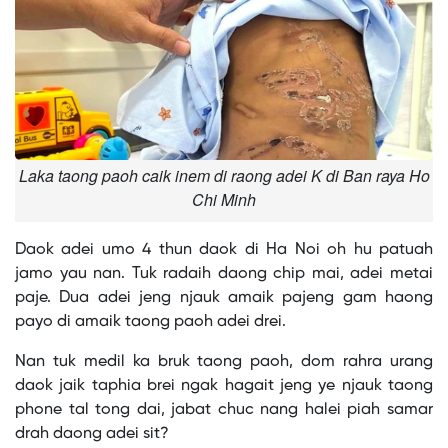
Laka taong paoh caik inem di raong adei K di Ban raya Ho
Chi Minh
Daok adei umo 4 thun daok di Ha Noi oh hu patuah
jamo yau nan. Tuk radaih daong chip mai, adei metai
paje. Dua adei jeng njauk amaik pajeng gam haong
payo di amaik taong paoh adei drei.
Nan tuk medil ka bruk taong paoh, dom rahra urang
daok jaik taphia brei ngak hagait jeng ye njauk taong
phone tal tong dai, jabat chuc nang halei piah samar
drah daong adei sit?