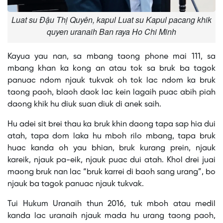
Luat su Đậu Thị Quyên, kapul Luat su Kapul pacang khik
quyen uranaih Ban raya Ho Chi Minh
Kayua yau nan, sa mbang taong phone mai 111, sa
mbang khan ka kong an atau tok sa bruk ba tagok
panuac ndom njauk tukvak oh tok lac ndom ka bruk
taong paoh, blaoh daok lac kein lagaih puac abih piah
daong khik hu diuk suan diuk di anek saih.
Hu adei sit brei thau ka bruk khin daong tapa sap hia dui
atah, tapa dom laka hu mboh rilo mbang, tapa bruk
huac kanda oh yau bhian, bruk kurang prein, njauk
kareik, njauk pa-eik, njauk puac dui atah. Khol drei juai
maong bruk nan lac “bruk karrei di baoh sang urang”, bo
njauk ba tagok panuac njauk tukvak.
Tui Hukum Uranaih thun 2016, tuk mboh atau medil
kanda lac uranaih njauk mada hu urang taong paoh,