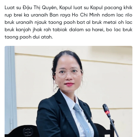
Luat su Đậu Thị Quyên, Kapul luat su Kapul pacang khik
rup brei ka uranaih Ban raya Ho Chi Minh ndom lac rilo
bruk uranaih njauk taong paoh bat al bruk metai oh lac
bruk kanjah jhak rah tabiak dalam sa harei, bo lac bruk
taong paoh dui atah.