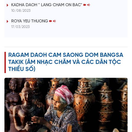
V
KADHA DAOH " LANG CHAM ON BAC"
10/08/2023
i
ROYA YEU THUONG
17/03/2023
d
e
RAGAM DAOH CAM SAONG DOM BANGSA
o
TAKIK (ÂM NHẠC CHĂM VÀ CÁC DÂN TỘC
THIỂU SỐ)