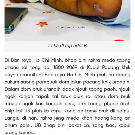
Laka di rup adei K
Di Ban raya Ho Chi Minh, bhap bini rahra meda taong
phone tal tong dai 1800 9069 di Kapul Pacang khik
quyen uranaih di Ban raya Ho Chi Minh piah hu daong
hukum saong pambuak dom jalan pacang khik uranaih.
Dalam dom bruk uranaih daok njauk taong paoh, njauk
ngak kanjah tapak tal bruk diuk rai atau dom bruk
mbuan ngak kan kandah chip, brei taong phone drah
chip tal 113 piah ka kapul kong an tame bruk dil samu.
Langiu di nan, rahra jeng meda khan haong kong an
bhum palei, UB Bhap bini pakat xa, sang bac, kapul
urang kamei…