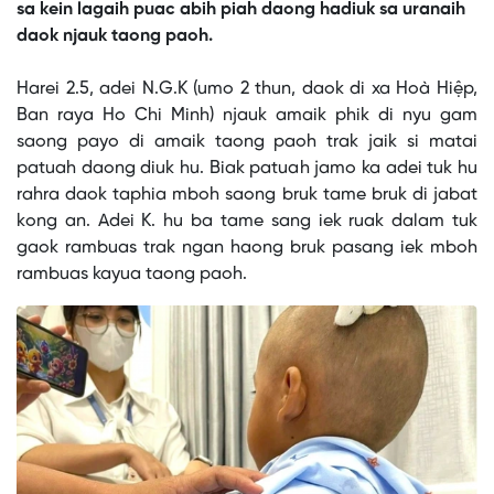
sa kein lagaih puac abih piah daong hadiuk sa uranaih
daok njauk taong paoh.
This
is
No compatible source was found for this media.
Harei 2.5, adei N.G.K (umo 2 thun, daok di xa Hoà Hiệp,
a
modal
Ban raya Ho Chi Minh) njauk amaik phik di nyu gam
window.
saong payo di amaik taong paoh trak jaik si matai
patuah daong diuk hu. Biak patuah jamo ka adei tuk hu
rahra daok taphia mboh saong bruk tame bruk di jabat
kong an. Adei K. hu ba tame sang iek ruak dalam tuk
gaok rambuas trak ngan haong bruk pasang iek mboh
rambuas kayua taong paoh.