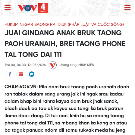
HUKUM NEGAR SAONG RAI DIUK (PHÁP LUẬT VÀ CUỘC SỐNG)
JUAI GINDANG ANAK BRUK TAONG
PAOH URANAIH, BREI TAONG PHONE
TAL TONG DAI 111
Thứ ba, 06:00, 12/05/2026
Urang lang: MINH KIÊN
CHAM.VOV.VN: Rilo dom bruk taong paoh uranaih daoh
rah tabiak dalam sang urang jaik ini ngak srau kadau
dalam bhap bini rahra kayua dom bruk jhak sanak,
blaoh daok ba tabiak kayua sua tangi ka bruk patrun
ilamo daok dang. Di tuk nan, khin hu sa mbang taong
phone tal tong dai 111, sa mbang khan ka kong an atau
ba tagok panuac ndom dil samu tukvak meda hu jeng