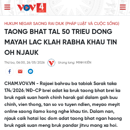
HUKUM NEGAR SAONG RAI DIUK (PHÁP LUẬT VÀ CUỘC SỐNG)
TAONG BHAT TAL 50 TRIEU DONG
MAYAH LAC KLAH RABHA KHAU TIN
OH NJAUK
Thứ ba, 06:00, 26/05/2026
Urang lang: MINH KIÊN
CHAM.VOV.VN - Rajaei bahrau ba tabiak Sarak taka
174/2026/NĐ-CP brei adat ka bruk taong bhat brei ka
bruk ngak suan hanh chinh harak gal dalam gah buu
chinh, vien thong, tan so vo tuyen ndien, meyao meyit
online saong ilamo kong nghe khau tin. Dalam nan,
njauk caik hatai lac dom adat taong bhat ngan haong
bruk ngak suan meng bruk pandar jitvu mang xa hoi.