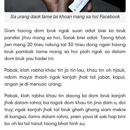
Sa urang daok tame tai khoan mang xa hoi Facebook
Gam haong dom bruk ngak suan adat brei ka bruk
pandar jitvu mang xa hoi, Sarak brei adat: Taong bhat
jien meng 20 trieu ndong tal 30 trieu dong ngan haong
bruk pambak tame mang xa hoi piah ngak sa dalam
dom bruk yau hadei ini:
Pabak, klah rabha khau tin ja tin lau, khau tin oh njauk,
ndom mayai thaoh ngak kanjah jhak tal jabat, kapul,
angan je di menuac urang;
Pabak, klah rabha khau tin daong ka dom bruk kanjah
jhak dalam rahra; ba tagok dom khau tin jina dam o, doi
truy; ngak kanjah jhak tal bruk gheih ghang siam mekre
di bangsa, ilamo dalam rahra, prein yava di sab hap bini
bo oh ka tal tanut taong bhat hinh su;