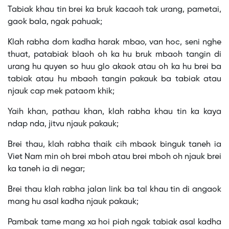
Tabiak khau tin brei ka bruk kacaoh tak urang, pametai,
gaok bala, ngak pahuak;
Klah rabha dom kadha harak mbao, van hoc, seni nghe
thuat, patabiak blaoh oh ka hu bruk mbaoh tangin di
urang hu quyen so huu glo akaok atau oh ka hu brei ba
tabiak atau hu mbaoh tangin pakauk ba tabiak atau
njauk cap mek pataom khik;
Yaih khan, pathau khan, klah rabha khau tin ka kaya
ndap nda, jitvu njauk pakauk;
Brei thau, klah rabha thaik cih mbaok binguk taneh ia
Viet Nam min oh brei mboh atau brei mboh oh njauk brei
ka taneh ia di negar;
Brei thau klah rabha jalan link ba tal khau tin di angaok
mang hu asal kadha njauk pakauk;
Pambak tame mang xa hoi piah ngak tabiak asal kadha