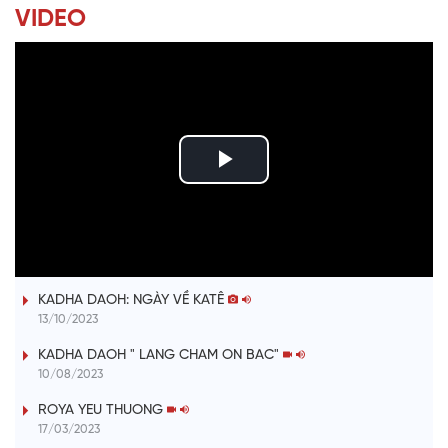
VIDEO
P
l
ĐƯỢM TÌNH DUYÊN QUÊ
a
KADHA DAOH: NGÀY VỀ KATÊ
y
13/10/2023
V
KADHA DAOH " LANG CHAM ON BAC"
10/08/2023
i
ROYA YEU THUONG
17/03/2023