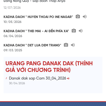
Đàng Năng Quạ - Sap daoh Thap Ariya
12/07/2026
KADHA DAOH " HUYEN THOAI PO INE NAGAR"
10/05/2026
KADHA DAOH " THEI MAI - AI ĐỀN PHÍA XA"
06/04/2026
KADHA DAOH " DET LUA DEM TRANG"
09/03/2025
URANG PANG DANAK DAK (THÍNH
GIẢ VỚI CHƯƠNG TRÌNH)
Danak dak sap Cam 30_04_2026
30/04/2026