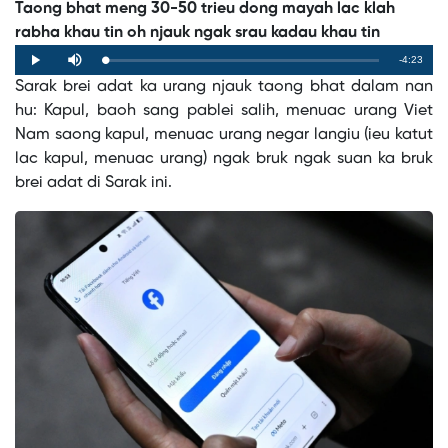
Taong bhat meng 30-50 trieu dong mayah lac klah
rabha khau tin oh njauk ngak srau kadau khau tin
Remaining
-4:23
Loaded
:
Progress
:
Play
Mute
0%
0%
Sarak brei adat ka urang njauk taong bhat dalam nan
Time
hu: Kapul, baoh sang pablei salih, menuac urang Viet
Nam saong kapul, menuac urang negar langiu (ieu katut
lac kapul, menuac urang) ngak bruk ngak suan ka bruk
brei adat di Sarak ini.