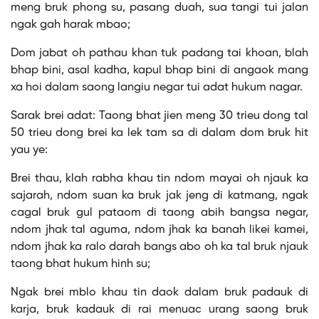
meng bruk phong su, pasang duah, sua tangi tui jalan
ngak gah harak mbao;
Dom jabat oh pathau khan tuk padang tai khoan, blah
bhap bini, asal kadha, kapul bhap bini di angaok mang
xa hoi dalam saong langiu negar tui adat hukum nagar.
Sarak brei adat: Taong bhat jien meng 30 trieu dong tal
50 trieu dong brei ka lek tam sa di dalam dom bruk hit
yau ye:
Brei thau, klah rabha khau tin ndom mayai oh njauk ka
sajarah, ndom suan ka bruk jak jeng di katmang, ngak
cagal bruk gul pataom di taong abih bangsa negar,
ndom jhak tal aguma, ndom jhak ka banah likei kamei,
ndom jhak ka ralo darah bangs abo oh ka tal bruk njauk
taong bhat hukum hinh su;
Ngak brei mblo khau tin daok dalam bruk padauk di
karja, bruk kadauk di rai menuac urang saong bruk