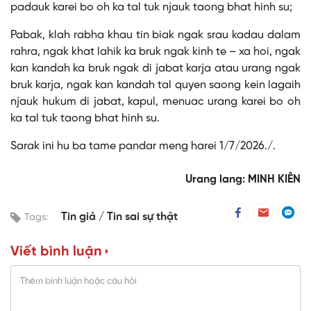
padauk karei bo oh ka tal tuk njauk taong bhat hinh su;
Pabak, klah rabha khau tin biak ngak srau kadau dalam
rahra, ngak khat lahik ka bruk ngak kinh te – xa hoi, ngak
kan kandah ka bruk ngak di jabat karja atau urang ngak
bruk karja, ngak kan kandah tal quyen saong kein lagaih
njauk hukum di jabat, kapul, menuac urang karei bo oh
ka tal tuk taong bhat hinh su.
Sarak ini hu ba tame pandar meng harei 1/7/2026./.
Urang lang: MINH KIÊN
Tin giả
Tin sai sự thật
Tags:
Viết bình luận