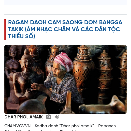
d
e
RAGAM DAOH CAM SAONG DOM BANGSA
o
TAKIK (ÂM NHẠC CHĂM VÀ CÁC DÂN TỘC
THIỂU SỐ)
DHAR PHOL AMAIK
CHAM.VOV.VN - Kadha daoh "Dhar phol amaik" - Rapaneh