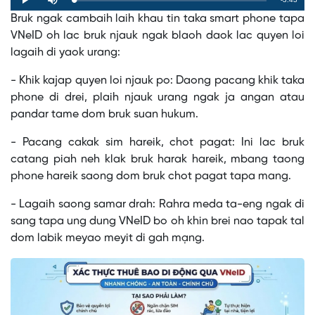
Loaded
:
Progress
:
Play
Mute
0%
0%
Bruk ngak cambaih laih khau tin taka smart phone tapa
Time
VNeID oh lac bruk njauk ngak blaoh daok lac quyen loi
lagaih di yaok urang:
- Khik kajap quyen loi njauk po: Daong pacang khik taka
phone di drei, plaih njauk urang ngak ja angan atau
pandar tame dom bruk suan hukum.
- Pacang cakak sim hareik, chot pagat: Ini lac bruk
catang piah neh klak bruk harak hareik, mbang taong
phone hareik saong dom bruk chot pagat tapa mang.
- Lagaih saong samar drah: Rahra meda ta-eng ngak di
sang tapa ung dung VNeID bo oh khin brei nao tapak tal
dom labik meyao meyit di gah mạng.