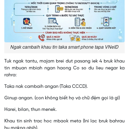
Ngak cambaih khau tin taka smart phone tapa VNeID
Tuk ngak tantu, majam brei dut pasang iek 4 bruk khau
tin mbuan mbiah ngan haong Co so du lieu negar ka
rahra:
Taka nak cambaih angan (Taka CCCD).
Ginup angan. (con không biết họ và chữ đệm gọi là gì)
Harei, bilan, thun menek.
Khau tin sinh trac hoc mbaok meta (Ini lac bruk bahrau
hu makna abih).