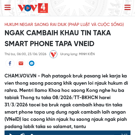
HUKUM NEGAR SAONG RAI DIUK (PHÁP LUẬT VÀ CUỘC SỐNG)
NGAK CAMBAIH KHAU TIN TAKA
SMART PHONE TAPA VNEID
Thứ ba, 06:00, 23/06/2026
Urang lang: MINH KIÊN
CHAM.VOV.VN - Piah patagok bruk pasang iek karja ka
vien thong saong pacang khik quyen loi njauk hukum di
rahra. Mentri Ilamo Khoa hoc saong Kong nghe hu ba
tabiak Thong tu taka 08/2026/TT-BKHCN harei
31/3/2026 tacei ba bruk ngak cambaih khau tin taka
smart phone tapa ung dung ngak cambaih laih angan
(VNeID) lac caong khin njauk hu saong njauk ngak piah
padang labik taka so salamat, tantu
Remaining
-3:43