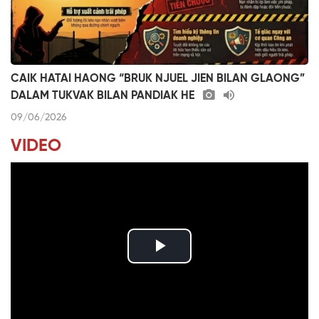
CAIK HATAI HAONG “BRUK NJUEL JIEN BILAN GLAONG”
DALAM TUKVAK BILAN PANDIAK HE
09/06/2026
VIDEO
P
l