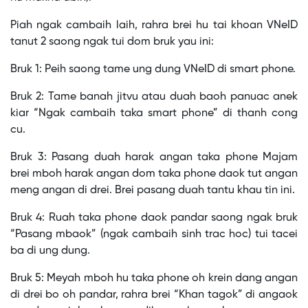
Piah ngak cambaih laih, rahra brei hu tai khoan VNeID
tanut 2 saong ngak tui dom bruk yau ini:
Bruk 1: Peih saong tame ung dung VNeID di smart phone.
Bruk 2: Tame banah jitvu atau duah baoh panuac anek
kiar “Ngak cambaih taka smart phone” di thanh cong
cu.
Bruk 3: Pasang duah harak angan taka phone Majam
brei mboh harak angan dom taka phone daok tut angan
meng angan di drei. Brei pasang duah tantu khau tin ini.
Bruk 4: Ruah taka phone daok pandar saong ngak bruk
“Pasang mbaok” (ngak cambaih sinh trac hoc) tui tacei
ba di ung dung.
Bruk 5: Meyah mboh hu taka phone oh krein dang angan
di drei bo oh pandar, rahra brei “Khan tagok” di angaok