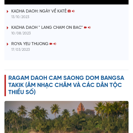
ĐƯỢM TÌNH DUYÊN QUÊ
a
KADHA DAOH: NGÀY VỀ KATÊ
y
13/10/2023
V
KADHA DAOH " LANG CHAM ON BAC"
10/08/2023
i
ROYA YEU THUONG
17/03/2023
d
e
RAGAM DAOH CAM SAONG DOM BANGSA
o
TAKIK (ÂM NHẠC CHĂM VÀ CÁC DÂN TỘC
THIỂU SỐ)