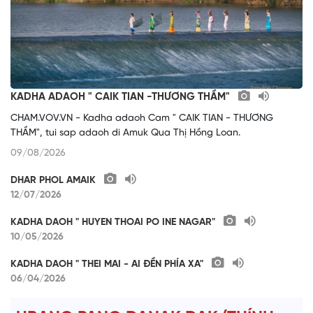
KADHA ADAOH " CAIK TIAN -THƯƠNG THẦM"
CHAM.VOV.VN - Kadha adaoh Cam " CAIK TIAN - THƯƠNG
THẦM", tui sap adaoh di Amuk Qua Thị Hồng Loan.
09/08/2026
DHAR PHOL AMAIK
12/07/2026
KADHA DAOH " HUYEN THOAI PO INE NAGAR"
10/05/2026
KADHA DAOH " THEI MAI - AI ĐỀN PHÍA XA"
06/04/2026