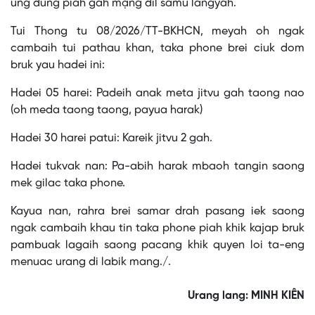
ung dung piah gah mạng dil samu langyah.
Tui Thong tu 08/2026/TT-BKHCN, meyah oh ngak
cambaih tui pathau khan, taka phone brei ciuk dom
bruk yau hadei ini:
Hadei 05 harei: Padeih anak meta jitvu gah taong nao
(oh meda taong taong, payua harak)
Hadei 30 harei patui: Kareik jitvu 2 gah.
Hadei tukvak nan: Pa-abih harak mbaoh tangin saong
mek gilac taka phone.
Kayua nan, rahra brei samar drah pasang iek saong
ngak cambaih khau tin taka phone piah khik kajap bruk
pambuak lagaih saong pacang khik quyen loi ta-eng
menuac urang di labik mang./.
Urang lang: MINH KIÊN