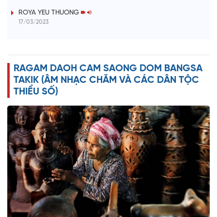
i
ROYA YEU THUONG
17/03/2023
d
e
RAGAM DAOH CAM SAONG DOM BANGSA
o
TAKIK (ÂM NHẠC CHĂM VÀ CÁC DÂN TỘC
THIỂU SỐ)