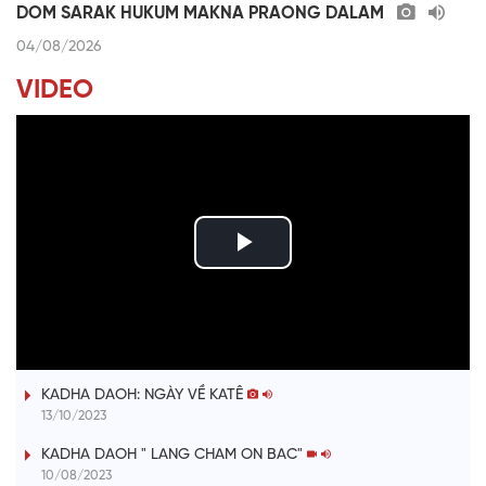
DOM SARAK HUKUM MAKNA PRAONG DALAM
04/08/2026
VIDEO
P
l
ĐƯỢM TÌNH DUYÊN QUÊ
a
KADHA DAOH: NGÀY VỀ KATÊ
y
13/10/2023
V
KADHA DAOH " LANG CHAM ON BAC"
10/08/2023