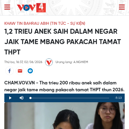
KHAW TIN BAHRAU ABIH (TIN TỨC - SỰ KIỆN)
1,2 TRIEU ANEK SAIH DALAM NEGAR
JAIK TAME MBANG PAKACAH TAMAT
THPT
Thứ ba, 16:37, 02/06/2026
Urang lang: A.NGHIEM
CHAM.VOV.VN - Tha trieu 200 ribau anek saih dalam
negar jaik tame mbang pakacah tamat THPT thun 2026.
Remaining
-5:13
Loaded
:
Progress
:
Play
Mute
0%
0%
Time