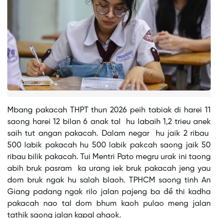
Mbang pakacah THPT thun 2026 peih tabiak di harei 11
saong harei 12 bilan 6 anak tal hu labaih 1,2 trieu anek
saih tut angan pakacah. Dalam negar hu jaik 2 ribau
500 labik pakacah hu 500 labik pakcah saong jaik 50
ribau bilik pakacah. Tui Mentri Pato megru urak ini taong
abih bruk pasram ka urang iek bruk pakacah jeng yau
dom bruk ngak hu salah blaoh. TPHCM saong tinh An
Giang padang ngak rilo jalan pajeng ba đề thi kadha
pakacah nao tal dom bhum kaoh pulao meng jalan
tathik saong jalan kapal ahaok.