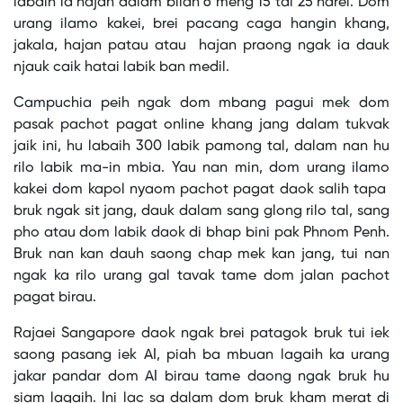
labaih ia hajan dalam bilan 6 meng 15 tal 25 harei. Dom
urang ilamo kakei, brei pacang caga hangin khang,
jakala, hajan patau atau hajan praong ngak ia dauk
njauk caik hatai labik ban medil.
Campuchia peih ngak dom mbang pagui mek dom
pasak pachot pagat online khang jang dalam tukvak
jaik ini, hu labaih 300 labik pamong tal, dalam nan hu
rilo labik ma-in mbia. Yau nan min, dom urang ilamo
kakei dom kapol nyaom pachot pagat daok salih tapa
bruk ngak sit jang, dauk dalam sang glong rilo tal, sang
pho atau dom labik daok di bhap bini pak Phnom Penh.
Bruk nan kan dauh saong chap mek kan jang, tui nan
ngak ka rilo urang gal tavak tame dom jalan pachot
pagat birau.
Rajaei Sangapore daok ngak brei patagok bruk tui iek
saong pasang iek AI, piah ba mbuan lagaih ka urang
jakar pandar dom AI birau tame daong ngak bruk hu
siam lagaih. Ini lac sa dalam dom bruk kham merat di