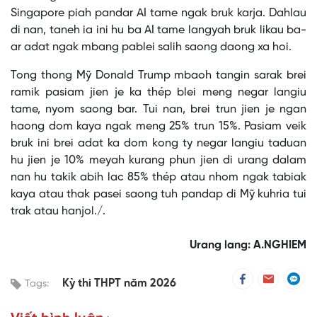
Singapore piah pandar AI tame ngak bruk karja. Dahlau
di nan, taneh ia ini hu ba AI tame langyah bruk likau ba-
ar adat ngak mbang pablei salih saong daong xa hoi.
Tong thong Mỹ Donald Trump mbaoh tangin sarak brei
ramik pasiam jien je ka thép blei meng negar langiu
tame, nyom saong bar. Tui nan, brei trun jien je ngan
haong dom kaya ngak meng 25% trun 15%. Pasiam veik
bruk ini brei adat ka dom kong ty negar langiu taduan
hu jien je 10% meyah kurang phun jien di urang dalam
nan hu takik abih lac 85% thép atau nhom ngak tabiak
kaya atau thak pasei saong tuh pandap di Mỹ kuhria tui
trak atau hanjol./.
Urang lang: A.NGHIEM
Kỳ thi THPT năm 2026
Tags: