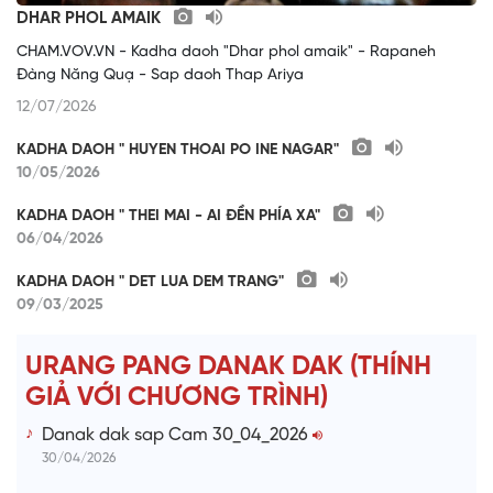
DHAR PHOL AMAIK
CHAM.VOV.VN - Kadha daoh "Dhar phol amaik" - Rapaneh
Đàng Năng Quạ - Sap daoh Thap Ariya
12/07/2026
KADHA DAOH " HUYEN THOAI PO INE NAGAR"
10/05/2026
KADHA DAOH " THEI MAI - AI ĐỀN PHÍA XA"
06/04/2026
KADHA DAOH " DET LUA DEM TRANG"
09/03/2025
URANG PANG DANAK DAK (THÍNH
GIẢ VỚI CHƯƠNG TRÌNH)
Danak dak sap Cam 30_04_2026
30/04/2026