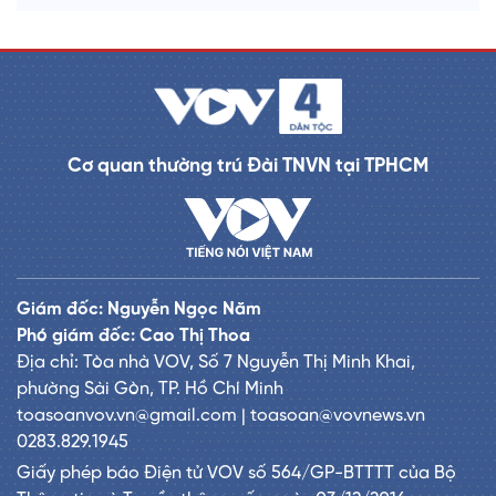
Cơ quan thường trú Đài TNVN tại TPHCM
Giám đốc: Nguyễn Ngọc Năm
Phó giám đốc: Cao Thị Thoa
Địa chỉ: Tòa nhà VOV, Số 7 Nguyễn Thị Minh Khai,
phường Sài Gòn, TP. Hồ Chí Minh
toasoanvov.vn@gmail.com | toasoan@vovnews.vn
0283.829.1945
Giấy phép báo Điện tử VOV số 564/GP-BTTTT của Bộ