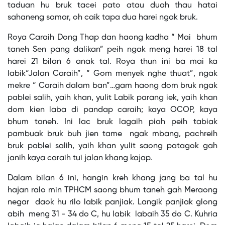
taduan hu bruk tacei pato atau duah thau hatai
sahaneng samar, oh caik tapa dua harei ngak bruk.
Roya Caraih Dong Thap dan haong kadha “ Mai bhum
taneh Sen pang dalikan” peih ngak meng harei 18 tal
harei 21 bilan 6 anak tal. Roya thun ini ba mai ka
labik“Jalan Caraih”, “ Gom menyek nghe thuat”, ngak
mekre “ Caraih dalam ban”…gam haong dom bruk ngak
pablei salih, yaih khan, yulit Labik parang iek, yaih khan
dom kien laba di pandap caraih; kaya OCOP, kaya
bhum taneh. Ini lac bruk lagaih piah peih tabiak
pambuak bruk buh jien tame ngak mbang, pachreih
bruk pablei salih, yaih khan yulit saong patagok gah
janih kaya caraih tui jalan khang kajap.
Dalam bilan 6 ini, hangin kreh khang jang ba tal hu
hajan ralo min TPHCM saong bhum taneh gah Meraong
negar daok hu rilo labik panjiak. Langik panjiak glong
abih meng 31 - 34 do C, hu labik labaih 35 do C. Kuhria