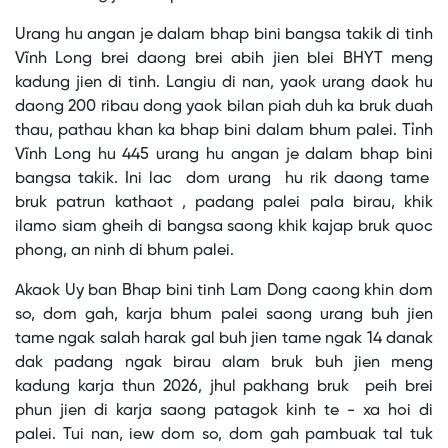
Urang hu angan je dalam bhap bini bangsa takik di tinh
Vĩnh Long brei daong brei abih jien blei BHYT meng
kadung jien di tinh. Langiu di nan, yaok urang daok hu
daong 200 ribau dong yaok bilan piah duh ka bruk duah
thau, pathau khan ka bhap bini dalam bhum palei. Tỉnh
Vĩnh Long hu 445 urang hu angan je dalam bhap bini
bangsa takik. Ini lac dom urang hu rik daong tame
bruk patrun kathaot , padang palei pala birau, khik
ilamo siam gheih di bangsa saong khik kajap bruk quoc
phong, an ninh di bhum palei.
Akaok Uy ban Bhap bini tinh Lam Dong caong khin dom
so, dom gah, karja bhum palei saong urang buh jien
tame ngak salah harak gal buh jien tame ngak 14 danak
dak padang ngak birau alam bruk buh jien meng
kadung karja thun 2026, jhul pakhang bruk peih brei
phun jien di karja saong patagok kinh te - xa hoi di
palei. Tui nan, iew dom so, dom gah pambuak tal tuk