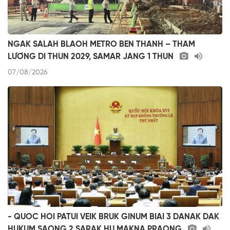
NGAK SALAH BLAOH METRO BEN THANH – THAM
LƯƠNG DI THUN 2029, SAMAR JANG 1 THUN
07/08/2026
- QUOC HOI PATUI VEIK BRUK GINUM BIAI 3 DANAK DAK
HUKUM SAONG 2 SARAK HU MAKNA PRAONG