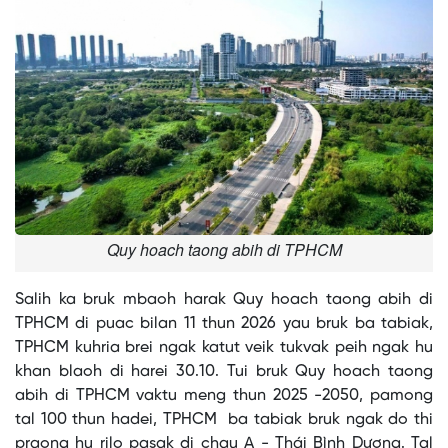
Quy hoach taong abih di TPHCM
Salih ka bruk mbaoh harak Quy hoach taong abih di
TPHCM di puac bilan 11 thun 2026 yau bruk ba tabiak,
TPHCM kuhria brei ngak katut veik tukvak peih ngak hu
khan blaoh di harei 30.10. Tui bruk Quy hoach taong
abih di TPHCM vaktu meng thun 2025 -2050, pamong
tal 100 thun hadei, TPHCM ba tabiak bruk ngak do thi
praong hu rilo pasak di chau A - Thái Bình Dương. Tal