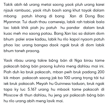
Takik abih 46 urang metai saong yaok pluh urang karei
njauk rambuac, yaok rituh baoh sang khut tayak dalam
mbang patuh khang di bang Xan di Dong Bac
Myanmar. Tui duah thau camereip, labik rah tabiak bala
lac labik khik piah jru patuh hu pandar dalam bruk
kuac meh mo saong patau. Bang Xan lac sa dalam dom
bhum palei sraw kadau, labik hu rilo kapol nyaom patuh
phao lac urang bangsa daok ngak bruk di dom labik
bhum taneh praong.
Yaok ribau urang takre bóng bàn di Nga birau tame
pakacah bóng bàn praong kuhria meng dahlau mai ini.
Piah duh ka bruk pakacah, mban peih bruk padang 200
kik mban pakacah saong jak ba 100 urang trọng tài tui
iek bruk pakacah. Meyah hu Guinness taduan, bruk ngak
tapa ky luc 5.167 urang hu mbaok tame pakacah di
Moscow di thun dahlau, hu jeng yai pakacah bóng bàn
hu rilo urang abih meng lavik mai.