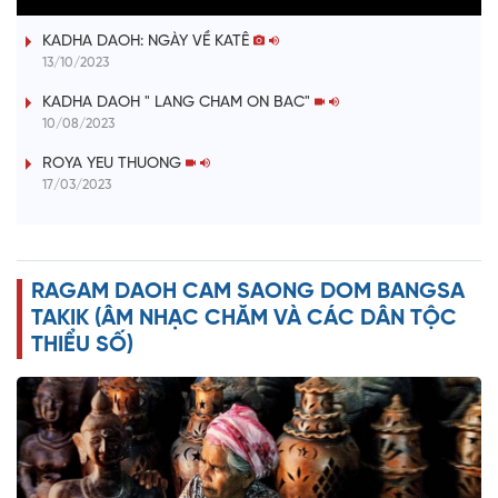
a
KADHA DAOH: NGÀY VỀ KATÊ
y
13/10/2023
V
KADHA DAOH " LANG CHAM ON BAC"
10/08/2023
i
ROYA YEU THUONG
17/03/2023
d
e
RAGAM DAOH CAM SAONG DOM BANGSA
o
TAKIK (ÂM NHẠC CHĂM VÀ CÁC DÂN TỘC
THIỂU SỐ)