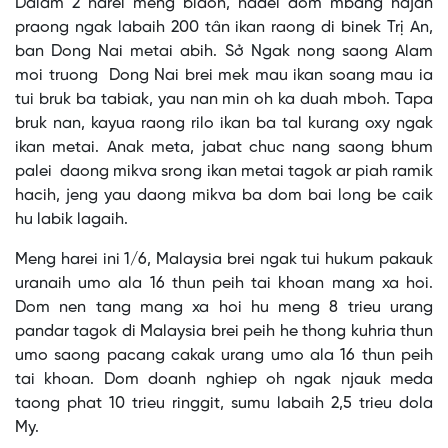
Dalam 2 harei meng blaoh, hadei dom mbang hajan
praong ngak labaih 200 tân ikan raong di binek Trị An,
ban Dong Nai metai abih. Sở Ngak nong saong Alam
moi truong Dong Nai brei mek mau ikan soang mau ia
tui bruk ba tabiak, yau nan min oh ka duah mboh. Tapa
bruk nan, kayua raong rilo ikan ba tal kurang oxy ngak
ikan metai. Anak meta, jabat chuc nang saong bhum
palei daong mikva srong ikan metai tagok ar piah ramik
hacih, jeng yau daong mikva ba dom bai long be caik
hu labik lagaih.
Meng harei ini 1/6, Malaysia brei ngak tui hukum pakauk
uranaih umo ala 16 thun peih tai khoan mang xa hoi.
Dom nen tang mang xa hoi hu meng 8 trieu urang
pandar tagok di Malaysia brei peih he thong kuhria thun
umo saong pacang cakak urang umo ala 16 thun peih
tai khoan. Dom doanh nghiep oh ngak njauk meda
taong phat 10 trieu ringgit, sumu labaih 2,5 trieu dola
My.