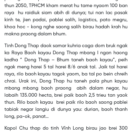
thun 2050, TPHCM kham merat hu tame nyaom 100 ban
raya hu raidiuk siam abih di dunya; tui nan lac pasak
kinh te, jien padai, pablei salih, logistics, pato megru,
khoa hoc - kong nghe saong salih birau hadah krah hu
makna praong dalam bhum.
Tinh Dong Thap daok samar kuhria caga dom bruk ngak
ka Raya Baoh kayau Dong Thap mbang I ngan haong
kadha “ Dong Thap – Bhum taneh baoh kayau”, peih
ngak meng harei 5 tal harei 8/6 anak tal. Jaik tal harei
raya, rilo baoh kayau tagok yaom, ba tal po bein chreih
chrai. Urak ini, Dong Thap hu taneh pala phun kayau
mbang mbang baoh praong abih dalam negar, hu
labaih 135.000 hecta, brei paik baoh 2,5 trieu tan yaok
thun. Rilo baoh kayau brei paik rilo baoh saong pablei
tabiak negar langiu di dunya yau: durian, baoh thanh
long, pa-ok, panat…
Kapol Chu thap do tinh Vĩnh Long birau jao brei 300