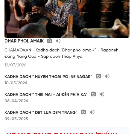
DHAR PHOL AMAIK
CHAM.VOV.VN - Kadha daoh "Dhar phol amaik" - Rapaneh
Đàng Năng Quạ - Sap daoh Thap Ariya
12/07/2026
KADHA DAOH " HUYEN THOAI PO INE NAGAR"
10/05/2026
KADHA DAOH " THEI MAI - AI ĐỀN PHÍA XA"
06/04/2026
KADHA DAOH " DET LUA DEM TRANG"
09/03/2025