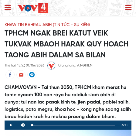
KHAW TIN BAHRAU ABIH (TIN TỨC - SỰ KIỆN)
TPHCM NGAK BREI KATUT VEIK
TUKVAK MBAOH HARAK QUY HOACH
TAONG ABIH DALAM SA BILAN
Thứ hai, 15:57, 01/06/2026
Urang lang: A.NGHIEM
CHAM.VOV.VN - Tal thun 2050, TPHCM kham merat hu
tame nyaom 100 ban raya hu raidiuk siam abih di
dunya; tui nan lac pasak kinh te, jien padai, pablei salih,
logistics, pato megru, khoa hoc - kong nghe saong salih
birau hadah krah hu makna praong dalam bhum.
Remaining
-5:12
Loaded
:
Progress
:
Play
Mute
0%
0%
Time