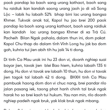
paok pandap ka baoh sang urang kathaot, baoh sang
hu raidiuk kan kandah saong urang jaoh jo di xã Song
Lộc – labik hu labaih 52% bhap bini lac urang bangsa
Khmer. Tukvak anak tal, Kapol hu jao brei 200 paok
pandap ka baoh sang urang kathaot, baoh sang raidiuk
kan kandah lac urang bangsa Khmer di xa Trà Cú.
Pacheih Bilan Ngak pahala, dalam thun ini, dom pakat
Kapol Chu thap do dalam tỉnh Vĩnh Long hu jak ba dom
gah, kuhria tui jien abih tih hu jaik 14 ti dong.
Di tinh Ca Mau urak ini hu 23 don vi, doanh nghiep suai
bayar jien, tavak jien blei Bao hiem, kuhria labaih 135 ti
dong. Hu don vi tavak sre labaih 10 thun, hu don vi tavak
jien tagok tal labaih 42 ti dong. BHXH tinh Ca Mau
pambuak haong dom don vi chuc nang, brei pandar rilo
jalan pasang iek, taong phat hanh chinh tal bruk ngak
harak ho so brei kaoh tui hukum. Yau nan min, rilo doanh
nghiep padeih ngak bruk, yak klak bruk ngak mbang.