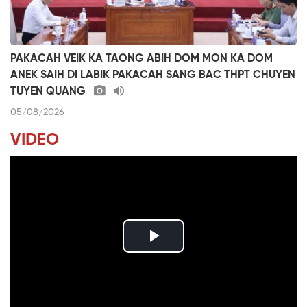
PAKACAH VEIK KA TAONG ABIH DOM MON KA DOM
ANEK SAIH DI LABIK PAKACAH SANG BAC THPT CHUYEN
TUYEN QUANG
05/08/2026
VIDEO
P
l
ĐƯỢM TÌNH DUYÊN QUÊ