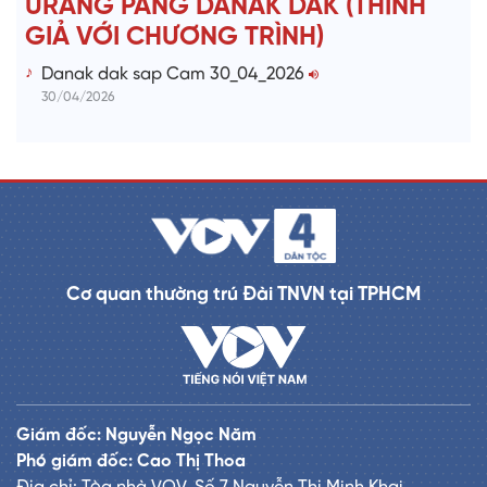
URANG PANG DANAK DAK (THÍNH
GIẢ VỚI CHƯƠNG TRÌNH)
Danak dak sap Cam 30_04_2026
30/04/2026
Cơ quan thường trú Đài TNVN tại TPHCM
Giám đốc: Nguyễn Ngọc Năm
Phó giám đốc: Cao Thị Thoa