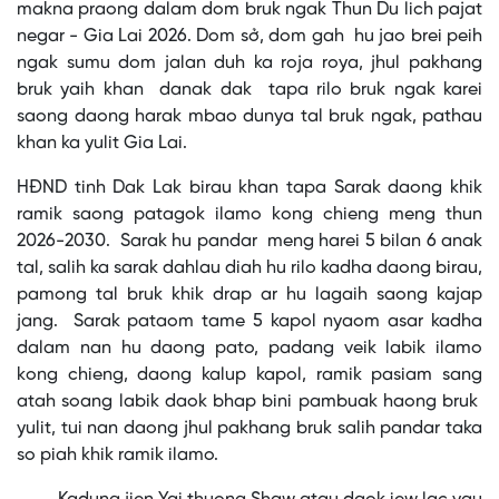
makna praong dalam dom bruk ngak Thun Du lich pajat
negar - Gia Lai 2026. Dom sở, dom gah hu jao brei peih
ngak sumu dom jalan duh ka roja roya, jhul pakhang
bruk yaih khan danak dak tapa rilo bruk ngak karei
saong daong harak mbao dunya tal bruk ngak, pathau
khan ka yulit Gia Lai.
HĐND tinh Dak Lak birau khan tapa Sarak daong khik
ramik saong patagok ilamo kong chieng meng thun
2026-2030. Sarak hu pandar meng harei 5 bilan 6 anak
tal, salih ka sarak dahlau diah hu rilo kadha daong birau,
pamong tal bruk khik drap ar hu lagaih saong kajap
jang. Sarak pataom tame 5 kapol nyaom asar kadha
dalam nan hu daong pato, padang veik labik ilamo
kong chieng, daong kalup kapol, ramik pasiam sang
atah soang labik daok bhap bini pambuak haong bruk
yulit, tui nan daong jhul pakhang bruk salih pandar taka
so piah khik ramik ilamo.