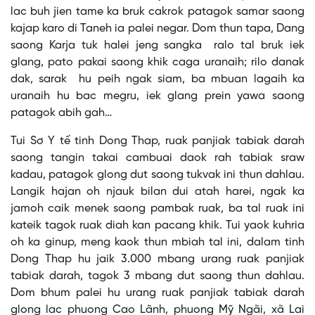
lac buh jien tame ka bruk cakrok patagok samar saong
kajap karo di Taneh ia palei negar. Dom thun tapa, Dang
saong Karja tuk halei jeng sangka ralo tal bruk iek
glang, pato pakai saong khik caga uranaih; rilo danak
dak, sarak hu peih ngak siam, ba mbuan lagaih ka
uranaih hu bac megru, iek glang prein yawa saong
patagok abih gah…
Tui Sơ Y tế tinh Dong Thap, ruak panjiak tabiak darah
saong tangin takai cambuai daok rah tabiak sraw
kadau, patagok glong dut saong tukvak ini thun dahlau.
Langik hajan oh njauk bilan dui atah harei, ngak ka
jamoh caik menek saong pambak ruak, ba tal ruak ini
kateik tagok ruak diah kan pacang khik. Tui yaok kuhria
oh ka ginup, meng kaok thun mbiah tal ini, dalam tinh
Dong Thap hu jaik 3.000 mbang urang ruak panjiak
tabiak darah, tagok 3 mbang dut saong thun dahlau.
Dom bhum palei hu urang ruak panjiak tabiak darah
glong lac phuong Cao Lãnh, phuong Mỹ Ngãi, xã Lai