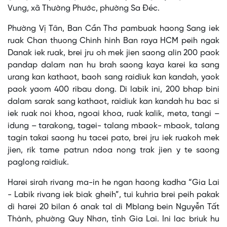
Vung, xã Thường Phước, phường Sa Đéc.
Phường Vị Tân, Ban Cần Thơ pambuak haong Sang iek
ruak Chan thuong Chinh hinh Ban raya HCM peih ngak
Danak iek ruak, brei jru oh mek jien saong alin 200 paok
pandap dalam nan hu brah saong kaya karei ka sang
urang kan kathaot, baoh sang raidiuk kan kandah, yaok
paok yaom 400 ribau dong. Di labik ini, 200 bhap bini
dalam sarak sang kathaot, raidiuk kan kandah hu bac si
iek ruak noi khoa, ngoai khoa, ruak kalik, meta, tangi –
idung – tarakong, tagei- talang mbaok- mbaok, talang
tagin takai saong hu tacei pato, brei jru iek ruakoh mek
jien, rik tame patrun ndoa nong trak jien y te saong
paglong raidiuk.
Harei sirah rivang ma-in he ngan haong kadha “Gia Lai
- Labik rivang iek biak gheih”, tui kuhria brei peih pakak
di harei 20 bilan 6 anak tal di Mblang bein Nguyễn Tất
Thành, phường Quy Nhơn, tỉnh Gia Lai. Ini lac briuk hu