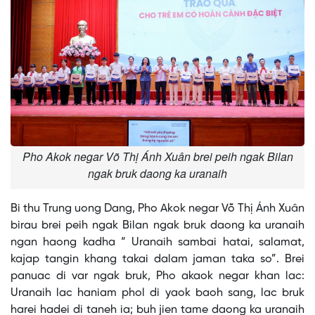
Pho Akok negar Võ Thị Ánh Xuân brei peih ngak Bilan
ngak bruk daong ka uranaih
Bi thu Trung uong Dang, Pho Akok negar Võ Thị Ánh Xuân
birau brei peih ngak Bilan ngak bruk daong ka uranaih
ngan haong kadha “ Uranaih sambai hatai, salamat,
kajap tangin khang takai dalam jaman taka so”. Brei
panuac di var ngak bruk, Pho akaok negar khan lac:
Uranaih lac haniam phol di yaok baoh sang, lac bruk
harei hadei di taneh ia; buh jien tame daong ka uranaih