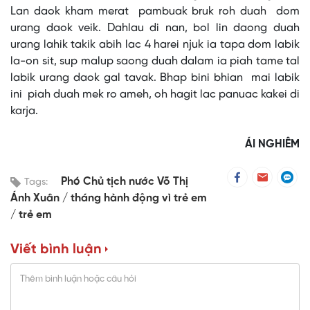
Lan daok kham merat pambuak bruk roh duah dom
urang daok veik. Dahlau di nan, bol lin daong duah
urang lahik takik abih lac 4 harei njuk ia tapa dom labik
la-on sit, sup malup saong duah dalam ia piah tame tal
labik urang daok gal tavak. Bhap bini bhian mai labik
ini piah duah mek ro ameh, oh hagit lac panuac kakei di
karja.
ÁI NGHIÊM
Phó Chủ tịch nước Võ Thị
Tags:
Ánh Xuân
tháng hành động vì trẻ em
trẻ em
Viết bình luận