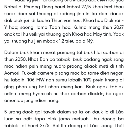
Kadung jien Yai thuong Shaw atau daok iew lac yau
Nobel di Phuong Dong harei kabroi 27/5 khan brei thau
sarak dom yai thuong di kadung jien ini ka dom danak
dak biak joi di kadha Thien van hoc; Khoa hoc Diuk rai -
Y hoc; saong Ilamo Toan hoc. Kuhria meng thun 2027
anak tal hu veik yai thuong gah Khoa hoc May tinh. Yaok
yai thuong hu jien mbaok 1,2 trieu dola Mỹ.
Dalam bruk kham merat pamong tal bruk hlai carbon di
thun 2050, Nhat Ban ba tabiak bruk padang ngak sang
mac ndien peih meng hudro praong akaok meti di tinh
Aomori. Tukvak camereip sang mac ba tame dien negar
hu labaih 106 MW nan sumu labaih 10% prein khang di
ging phan ung hat nhan meng kan. Bruk ngak tabiak
ndien meng hydro oh hu thak carbon dioxide, bo ngak
amoniac jeng ndien nang.
5 urang daok gal tavak dalam sa la-on dauk ia di Lào
luac sa adit tapa biak jamo metuah hu daong ba
tabiak di harei 27/5. Bol lin daong di Lào saong Thái