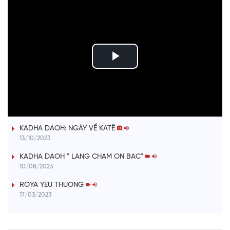
P
l
ĐƯỢM TÌNH DUYÊN QUÊ
a
KADHA DAOH: NGÀY VỀ KATÊ
y
13/10/2023
V
KADHA DAOH " LANG CHAM ON BAC"
10/08/2023
i
ROYA YEU THUONG
17/03/2023
d
e