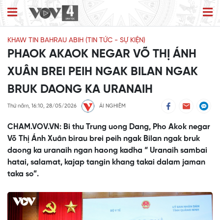
KHAW TIN BAHRAU ABIH (TIN TỨC - SỰ KIỆN)
PHAOK AKAOK NEGAR VÕ THỊ ÁNH
XUÂN BREI PEIH NGAK BILAN NGAK
BRUK DAONG KA URANAIH
Thứ năm, 16:10, 28/05/2026
ÁI NGHIÊM
CHAM.VOV.VN: Bi thu Trung uong Dang, Pho Akok negar
Võ Thị Ánh Xuân birau brei peih ngak Bilan ngak bruk
daong ka uranaih ngan haong kadha “ Uranaih sambai
hatai, salamat, kajap tangin khang takai dalam jaman
taka so”.
This
is
No compatible source was found for this media.
a
modal
window.