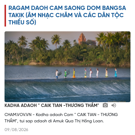
RAGAM DAOH CAM SAONG DOM BANGSA
o
TAKIK (ÂM NHẠC CHĂM VÀ CÁC DÂN TỘC
THIỂU SỐ)
KADHA ADAOH " CAIK TIAN -THƯƠNG THẦM"
CHAM.VOV.VN - Kadha adaoh Cam " CAIK TIAN - THƯƠNG
THẦM", tui sap adaoh di Amuk Qua Thị Hồng Loan.
09/08/2026