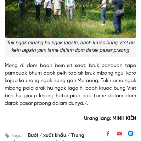
Tuk ngak mbang hu ngak lagaih, baoh kruac bung Viet hu
kein lagaih yam tame dalam dom darak pasar praong
Meng di dom baoh bein sit saot, bruk panduan tapa
pambuak bhum daok peih tabiak bruk mbang ngui karo
kajap ka urang ngak nong gah Meraong. Tuk ilamo ngak
mbang pala drak hu ngak lagaih, baoh kruac bung Viet
brei hu ginup khang hatai piah nao tame dalam dom
darak pasar praong dalam dunya./.
Urang lang: MINH KIÊN
Bưởi
xuất khẩu
Trung
Tags: