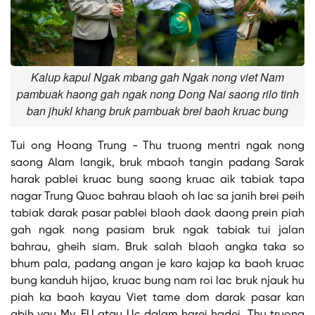
Kalup kapul Ngak mbang gah Ngak nong viet Nam
pambuak haong gah ngak nong Dong Nai saong rilo tinh
ban jhukl khang bruk pambuak brei baoh kruac bung
Tui ong Hoang Trung - Thu truong mentri ngak nong
saong Alam langik, bruk mbaoh tangin padang Sarak
harak pablei kruac bung saong kruac aik tabiak tapa
nagar Trung Quoc bahrau blaoh oh lac sa janih brei peih
tabiak darak pasar pablei blaoh daok daong prein piah
gah ngak nong pasiam bruk ngak tabiak tui jalan
bahrau, gheih siam. Bruk salah blaoh angka taka so
bhum pala, padang angan je karo kajap ka baoh kruac
bung kanduh hijao, kruac bung nam roi lac bruk njauk hu
piah ka baoh kayau Viet tame dom darak pasar kan
abih yau My, EU atau Uc dalam harei hadei. Thu truong