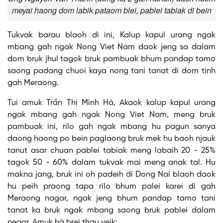
meyai haong dom labik pataom blei, pablei tabiak di bein
Tukvak barau blaoh di ini, Kalup kapul urang ngak
mbang gah ngak Nong Viet Nam daok jeng sa dalam
dom bruk jhul tagok bruk pambuak bhum pandap tamo
saong padang chuoi kaya nong tani tanat di dom tinh
gah Meraong.
Tui amuk Trần Thị Minh Hà, Akaok kalup kapul urang
ngak mbang gah ngak Nong Viet Nam, meng bruk
pambuak ini, rilo gah ngak mbang hu pagun sanya
daong haong po bein paglaong bruk mek hu baoh njauk
tanut asar chuan pablei tabiak meng labaih 20 - 25%
tagok 50 - 60% dalam tukvak mai meng anak tal. Hu
makna jang, bruk ini oh padeih di Dong Nai blaoh daok
hu peih praong tapa rilo bhum palei karei di gah
Meraong nagar, ngak jeng bhum pandap tamo tani
tanat ka bruk ngak mbang saong bruk pablei dalam
negar. Amuk hà brei thau veik: