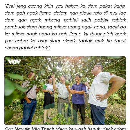
"Drei jeng caong khin yau habar ka dom pakat karja,
dom gah ngak ilamo dalam nan njauk ralo di nyu lac
dom gah ngak mbang pablei salih pablei tabiak
pambuak siam haong mikva urang ngak nong, tacei ba
ka mikva ngak nong ka gah ilamo ky thuat piah ngak
yau habar ka asar siam akaok tabiak mek hu tanut
chuan pablei tabiak”.
Ong Nguyễn Văn Thanh (deng ka 2 gah hanuk) daok ndom