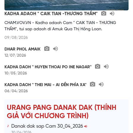
KADHA ADAOH " CAIK TIAN -THƯƠNG THẦM"
CHAM.VOV.VN - Kadha adaoh Cam " CAIK TIAN - THƯƠNG
THẦM", tui sap adaoh di Amuk Qua Thị Hồng Loan.
09/08/2026
DHAR PHOL AMAIK
12/07/2026
KADHA DAOH " HUYEN THOAI PO INE NAGAR"
10/05/2026
KADHA DAOH " THEI MAI - AI ĐỀN PHÍA XA"
06/04/2026
URANG PANG DANAK DAK (THÍNH
GIẢ VỚI CHƯƠNG TRÌNH)
Danak dak sap Cam 30_04_2026
30/04/2026