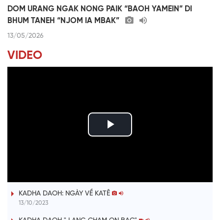
DOM URANG NGAK NONG PAIK “BAOH YAMEIN” DI
BHUM TANEH “NJOM IA MBAK”
13/05/2026
VIDEO
P
l
ĐƯỢM TÌNH DUYÊN QUÊ
a
KADHA DAOH: NGÀY VỀ KATÊ
y
13/10/2023