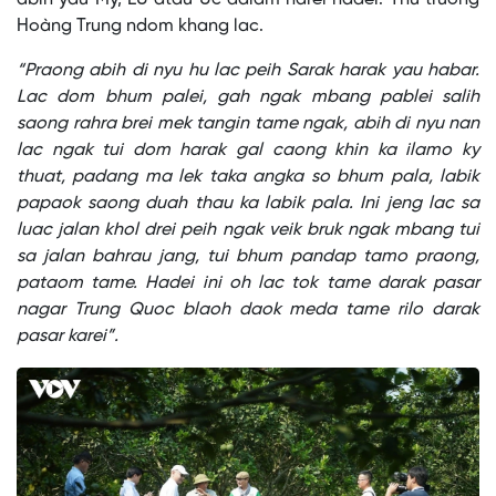
Hoàng Trung ndom khang lac.
“Praong abih di nyu hu lac peih Sarak harak yau habar.
Lac dom bhum palei, gah ngak mbang pablei salih
saong rahra brei mek tangin tame ngak, abih di nyu nan
lac ngak tui dom harak gal caong khin ka ilamo ky
thuat, padang ma lek taka angka so bhum pala, labik
papaok saong duah thau ka labik pala. Ini jeng lac sa
luac jalan khol drei peih ngak veik bruk ngak mbang tui
sa jalan bahrau jang, tui bhum pandap tamo praong,
pataom tame. Hadei ini oh lac tok tame darak pasar
nagar Trung Quoc blaoh daok meda tame rilo darak
pasar karei”.