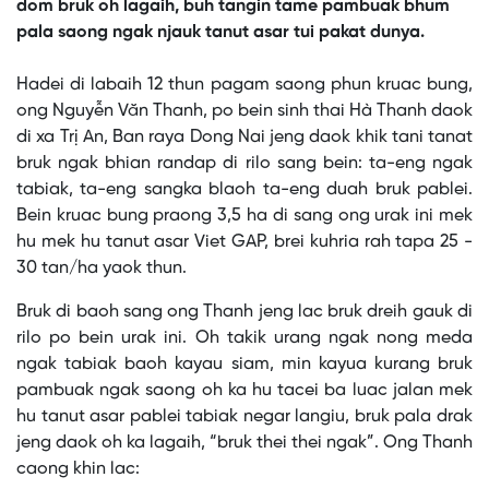
dom bruk oh lagaih, buh tangin tame pambuak bhum
pala saong ngak njauk tanut asar tui pakat dunya.
This
is
No compatible source was found for this media.
Hadei di labaih 12 thun pagam saong phun kruac bung,
a
modal
ong Nguyễn Văn Thanh, po bein sinh thai Hà Thanh daok
window.
di xa Trị An, Ban raya Dong Nai jeng daok khik tani tanat
bruk ngak bhian randap di rilo sang bein: ta-eng ngak
tabiak, ta-eng sangka blaoh ta-eng duah bruk pablei.
Bein kruac bung praong 3,5 ha di sang ong urak ini mek
hu mek hu tanut asar Viet GAP, brei kuhria rah tapa 25 -
30 tan/ha yaok thun.
Bruk di baoh sang ong Thanh jeng lac bruk dreih gauk di
rilo po bein urak ini. Oh takik urang ngak nong meda
ngak tabiak baoh kayau siam, min kayua kurang bruk
pambuak ngak saong oh ka hu tacei ba luac jalan mek
hu tanut asar pablei tabiak negar langiu, bruk pala drak
jeng daok oh ka lagaih, “bruk thei thei ngak”. Ong Thanh
caong khin lac: