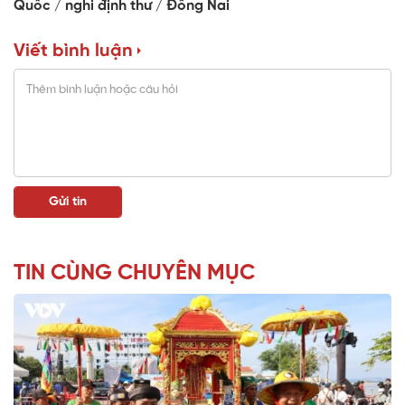
Quốc
nghi định thư
Đồng Nai
Viết bình luận
TIN CÙNG CHUYÊN MỤC