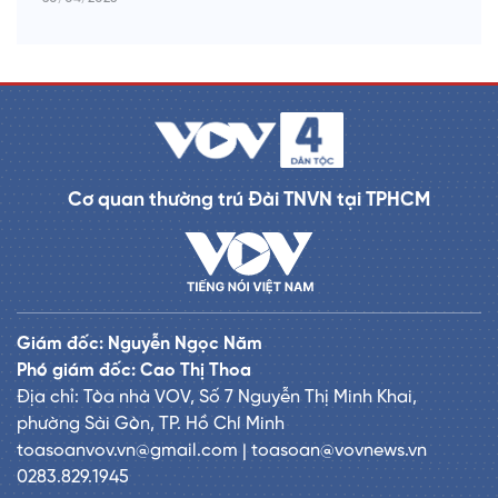
Cơ quan thường trú Đài TNVN tại TPHCM
Giám đốc: Nguyễn Ngọc Năm
Phó giám đốc: Cao Thị Thoa
Địa chỉ: Tòa nhà VOV, Số 7 Nguyễn Thị Minh Khai,
phường Sài Gòn, TP. Hồ Chí Minh
toasoanvov.vn@gmail.com | toasoan@vovnews.vn
0283.829.1945