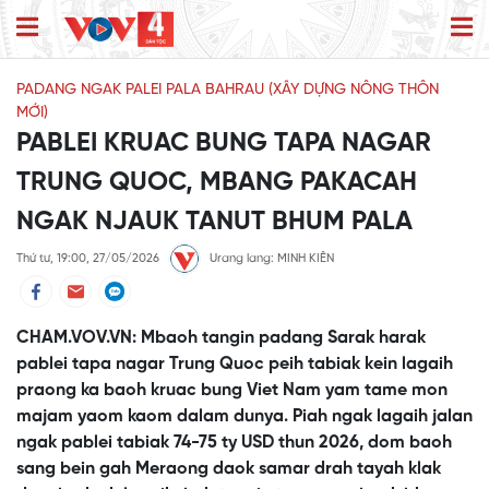
PADANG NGAK PALEI PALA BAHRAU (XÂY DỰNG NÔNG THÔN
MỚI)
PABLEI KRUAC BUNG TAPA NAGAR
TRUNG QUOC, MBANG PAKACAH
NGAK NJAUK TANUT BHUM PALA
Thứ tư, 19:00, 27/05/2026
Urang lang: MINH KIÊN
CHAM.VOV.VN: Mbaoh tangin padang Sarak harak
pablei tapa nagar Trung Quoc peih tabiak kein lagaih
praong ka baoh kruac bung Viet Nam yam tame mon
majam yaom kaom dalam dunya. Piah ngak lagaih jalan
ngak pablei tabiak 74-75 ty USD thun 2026, dom baoh
sang bein gah Meraong daok samar drah tayah klak