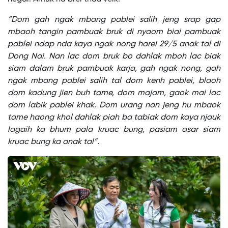
“Dom gah ngak mbang pablei salih jeng srap gap
mbaoh tangin pambuak bruk di nyaom biai pambuak
pablei ndap nda kaya ngak nong harei 29/5 anak tal di
Dong Nai. Nan lac dom bruk bo dahlak mboh lac biak
siam dalam bruk pambuak karja, gah ngak nong, gah
ngak mbang pablei salih tal dom kenh pablei, blaoh
dom kadung jien buh tame, dom majam, gaok mai lac
dom labik pablei khak. Dom urang nan jeng hu mbaok
tame haong khol dahlak piah ba tabiak dom kaya njauk
lagaih ka bhum pala kruac bung, pasiam asar siam
kruac bung ka anak tal”.