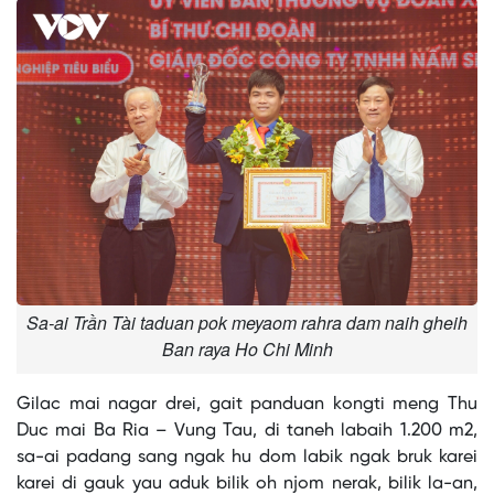
Sa-ai Trần Tài taduan pok meyaom rahra dam naih gheih
Ban raya Ho Chi Minh
Gilac mai nagar drei, gait panduan kongti meng Thu
Duc mai Ba Ria – Vung Tau, di taneh labaih 1.200 m2,
sa-ai padang sang ngak hu dom labik ngak bruk karei
karei di gauk yau aduk bilik oh njom nerak, bilik la-an,