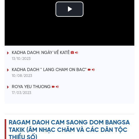
P
l
ĐƯỢM TÌNH DUYÊN QUÊ
a
KADHA DAOH: NGÀY VỀ KATÊ
y
13/10/2023
V
KADHA DAOH " LANG CHAM ON BAC"
10/08/2023
i
ROYA YEU THUONG
17/03/2023
d
e
RAGAM DAOH CAM SAONG DOM BANGSA
o
TAKIK (ÂM NHẠC CHĂM VÀ CÁC DÂN TỘC
THIỂU SỐ)