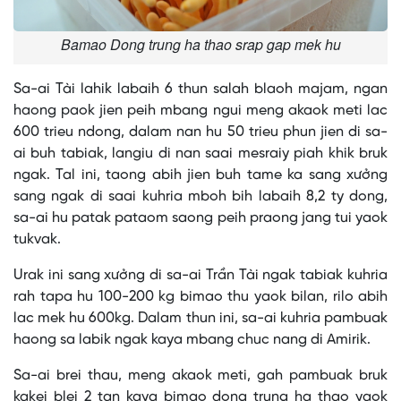
Bamao Dong trung ha thao srap gap mek hu
Sa-ai Tài lahik labaih 6 thun salah blaoh majam, ngan
haong paok jien peih mbang ngui meng akaok meti lac
600 trieu ndong, dalam nan hu 50 trieu phun jien di sa-
ai buh tabiak, langiu di nan saai mesraiy piah khik bruk
ngak. Tal ini, taong abih jien buh tame ka sang xưởng
sang ngak di saai kuhria mboh bih labaih 8,2 ty dong,
sa-ai hu patak pataom saong peih praong jang tui yaok
tukvak.
Urak ini sang xưởng di sa-ai Trần Tài ngak tabiak kuhria
rah tapa hu 100-200 kg bimao thu yaok bilan, rilo abih
lac mek hu 600kg. Dalam thun ini, sa-ai kuhria pambuak
haong sa labik ngak kaya mbang chuc nang di Amirik.
Sa-ai brei thau, meng akaok meti, gah pambuak bruk
kakei blei 2 tan kaya bimao dong trung ha thao yaok