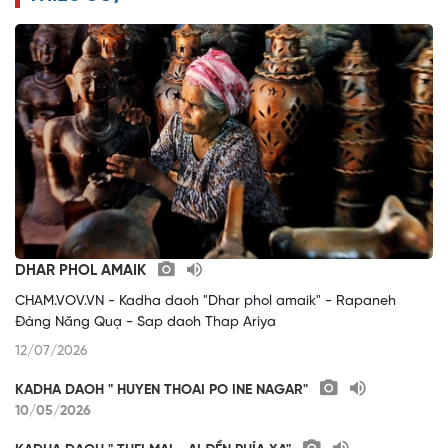
DHAR PHOL AMAIK
CHAM.VOV.VN - Kadha daoh "Dhar phol amaik" - Rapaneh
Đàng Năng Quạ - Sap daoh Thap Ariya
12/07/2026
KADHA DAOH " HUYEN THOAI PO INE NAGAR"
10/05/2026