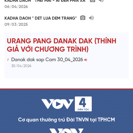
KADHA DAOH " THEI MAI - AI ĐỀN PHÍA XA"
06/04/2026
KADHA DAOH " DET LUA DEM TRANG"
09/03/2025
URANG PANG DANAK DAK (THÍNH
GIẢ VỚI CHƯƠNG TRÌNH)
Danak dak sap Cam 30_04_2026
30/04/2026
Cơ quan thường trú Đài TNVN tại TPHCM