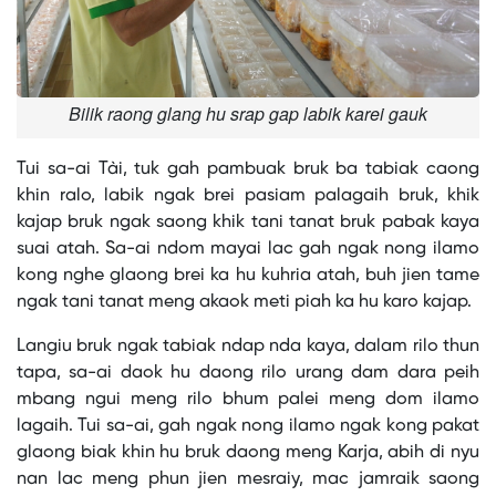
Bilik raong glang hu srap gap labik karei gauk
Tui sa-ai Tài, tuk gah pambuak bruk ba tabiak caong
khin ralo, labik ngak brei pasiam palagaih bruk, khik
kajap bruk ngak saong khik tani tanat bruk pabak kaya
suai atah. Sa-ai ndom mayai lac gah ngak nong ilamo
kong nghe glaong brei ka hu kuhria atah, buh jien tame
ngak tani tanat meng akaok meti piah ka hu karo kajap.
Langiu bruk ngak tabiak ndap nda kaya, dalam rilo thun
tapa, sa-ai daok hu daong rilo urang dam dara peih
mbang ngui meng rilo bhum palei meng dom ilamo
lagaih. Tui sa-ai, gah ngak nong ilamo ngak kong pakat
glaong biak khin hu bruk daong meng Karja, abih di nyu
nan lac meng phun jien mesraiy, mac jamraik saong