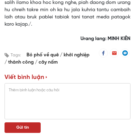
salih ilamo khoa hoc kong nghe, piah daong dom urang
hu chreih takre min oh ka hu jala kuhria tantu cambaih
laih atau bruk pablei tabiak tani tanat meda patagok
karo kajap./.
Urang lang: MINH KIÊN
Bỏ phố về quê
khởi nghiệp
Tags:
thành công
cây nấm
Viết bình luận