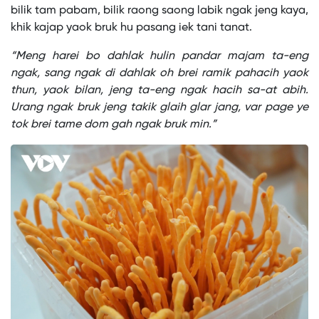
bilik tam pabam, bilik raong saong labik ngak jeng kaya,
khik kajap yaok bruk hu pasang iek tani tanat.
“Meng harei bo dahlak hulin pandar majam ta-eng
ngak, sang ngak di dahlak oh brei ramik pahacih yaok
thun, yaok bilan, jeng ta-eng ngak hacih sa-at abih.
Urang ngak bruk jeng takik glaih glar jang, var page ye
tok brei tame dom gah ngak bruk min.”