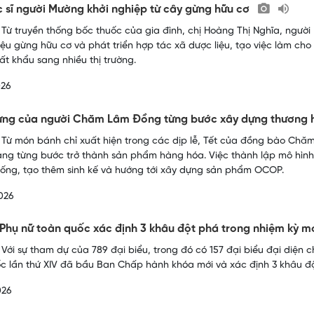
 sĩ người Mường khởi nghiệp từ cây gừng hữu cơ
 Từ truyền thống bốc thuốc của gia đình, chị Hoàng Thị Nghĩa, ngườ
iệu gừng hữu cơ và phát triển hợp tác xã dược liệu, tạo việc làm ch
t khẩu sang nhiều thị trường.
026
ừng của người Chăm Lâm Đồng từng bước xây dựng thương 
 Từ món bánh chỉ xuất hiện trong các dịp lễ, Tết của đồng bào Chă
ng từng bước trở thành sản phẩm hàng hóa. Việc thành lập mô hình
hống, tạo thêm sinh kế và hướng tới xây dựng sản phẩm OCOP.
026
 Phụ nữ toàn quốc xác định 3 khâu đột phá trong nhiệm kỳ m
 Với sự tham dự của 789 đại biểu, trong đó có 157 đại biểu đại diện c
c lần thứ XIV đã bầu Ban Chấp hành khóa mới và xác định 3 khâu độ
026