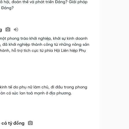
xã hội, đoàn thể và phát triển Đảng? Giải pháp
ận Đảng?
ng
ột phong trào khởi nghiệp, khởi sự kinh doanh
, đã khởi nghiệp thành công từ những nông sản
nh, hỗ trợ tích cực từ phía Hội Liên hiệp Phụ
inh tế do phụ nữ làm chủ, đi đầu trong phong
còn có sức lan toả mạnh ở địa phương.
p cả tỷ đồng