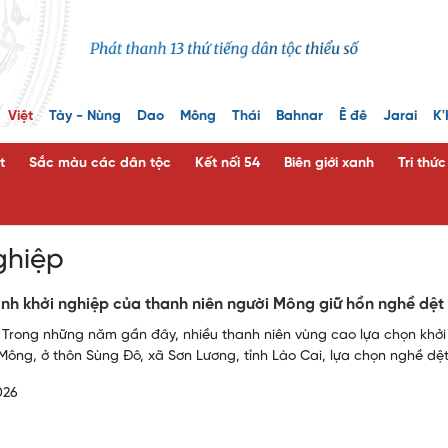
Việt
Tày - Nùng
Dao
Mông
Thái
Bahnar
Ê đê
Jarai
K'
t
Sắc màu các dân tộc
Kết nối 54
Biên giới xanh
Tri thứ
ghiệp
ình khởi nghiệp của thanh niên người Mông giữ hồn nghề dệ
 Trong những năm gần đây, nhiều thanh niên vùng cao lựa chọn khở
Mông, ở thôn Sùng Đô, xã Sơn Lương, tỉnh Lào Cai, lựa chọn nghề dệ
026