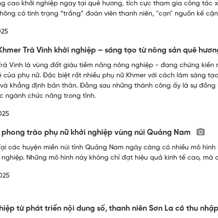
ng cao khởi nghiệp ngay tại quê hương, tích cực tham gia công tác 
hông có tình trạng “trắng” đoàn viên thanh niên, "cạn" nguồn kế c
025
Khmer Trà Vinh khởi nghiệp – sáng tạo từ nông sản quê hươ
rà Vinh là vùng đất giàu tiềm năng nông nghiệp - đang chứng kiến m
của phụ nữ. Đặc biệt rất nhiều phụ nữ Khmer với cách làm sáng tạo
và khẳng định bản thân. Đằng sau những thành công ấy là sự đồng hà
c ngành chức năng trong tỉnh.
025
 phong trào phụ nữ khởi nghiệp vùng núi Quảng Nam
ại các huyện miền núi tỉnh Quảng Nam ngày càng có nhiều mô hình k
i nghiệp. Những mô hình này không chỉ đạt hiệu quả kinh tế cao, mà 
025
hiệp từ phát triển nội dung số, thanh niên Sơn La có thu nhậ