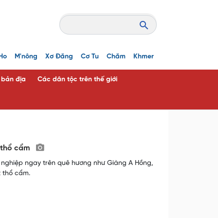
Ho
M'nông
Xơ Đăng
Cơ Tu
Chăm
Khmer
c bản địa
Các dân tộc trên thế giới
t thổ cẩm
i nghiệp ngay trên quê hương như Giàng A Hồng,
t thổ cẩm.