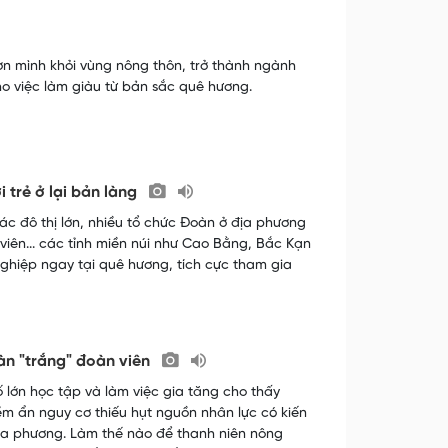
ơn mình khỏi vùng nông thôn, trở thành ngành
o việc làm giàu từ bản sắc quê hương.
i trẻ ở lại bản làng
ác đô thị lớn, nhiều tổ chức Đoàn ở địa phương
iên... các tỉnh miền núi như Cao Bằng, Bắc Kạn
ghiệp ngay tại quê hương, tích cực tham gia
oàn "trắng" đoàn viên
 lớn học tập và làm việc gia tăng cho thấy
tiềm ẩn nguy cơ thiếu hụt nguồn nhân lực có kiến
địa phương. Làm thế nào để thanh niên nông