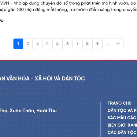
.VN - Nhờ áp dụng chuyển đổi số trong phát triển mô hình vườn, ao,
hập gần 100 triệu đồng mỗi tháng, trở thành điểm sáng trong chuyển đ
24
1
2
3
4
5
6
7
8
9
…
››
AN VĂN HÓA - XÃ HỘI VÀ DÂN TỘC
TRANG CHỦ
Thọ, Xuân Thân, Hoài Thu
DÂN TỘC VÀ P
SẮC MÀU CÁC
BIÊN GIỚI XAN
CÁC DÂN TỘC 