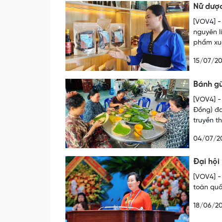
Nữ dược
[VOV4] -
nguyên l
phẩm xuấ
15/07/2
Bánh g
[VOV4] -
Đồng) đa
truyền t
04/07/2
Đại hội
[VOV4] -
toàn quố
18/06/2