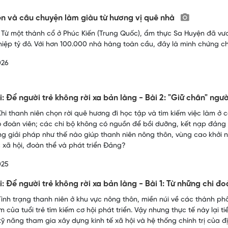
n và câu chuyện làm giàu từ hương vị quê nhà
 Từ một thành cổ ở Phúc Kiến (Trung Quốc), ẩm thực Sa Huyện đã vư
iệp tỷ đô. Với hơn 100.000 nhà hàng toàn cầu, đây là minh chứng ch
026
i: Để người trẻ không rời xa bản làng - Bài 2: "Giữ chân" ngườ
hi thanh niên chọn rời quê hương đi học tập và tìm kiếm việc làm ở c
 đoàn viên; các chi bộ không có nguồn để bồi dưỡng, kết nạp đảng v
g giải pháp như thế nào giúp thanh niên nông thôn, vùng cao khởi n
 xã hội, đoàn thể và phát triển Đảng?
025
i: Để người trẻ không rời xa bản làng - Bài 1: Từ những chi đ
ình trạng thanh niên ở khu vực nông thôn, miền núi về các thành phố
m của tuổi trẻ tìm kiếm cơ hội phát triển. Vậy nhưng thực tế này lại 
kỹ năng tham gia xây dựng kinh tế xã hội và hệ thống chính trị của 