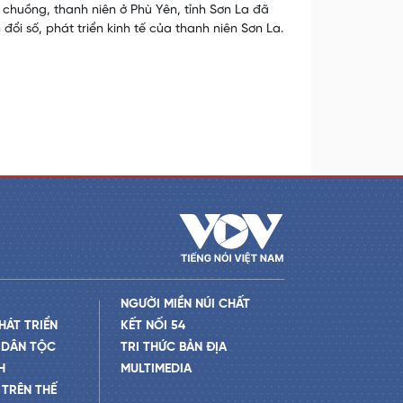
 chuồng, thanh niên ở Phù Yên, tỉnh Sơn La đã
ổi số, phát triển kinh tế của thanh niên Sơn La.
NGƯỜI MIỀN NÚI CHẤT
HÁT TRIỂN
KẾT NỐI 54
 DÂN TỘC
TRI THỨC BẢN ĐỊA
H
MULTIMEDIA
TRÊN THẾ