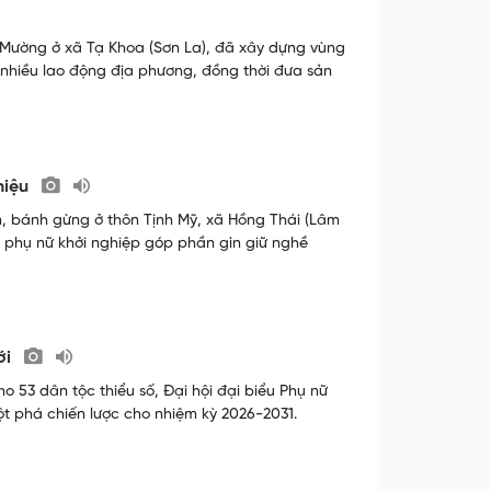
i Mường ở xã Tạ Khoa (Sơn La), đã xây dựng vùng
o nhiều lao động địa phương, đồng thời đưa sản
hiệu
m, bánh gừng ở thôn Tịnh Mỹ, xã Hồng Thái (Lâm
 phụ nữ khởi nghiệp góp phần gìn giữ nghề
ới
ho 53 dân tộc thiểu số, Đại hội đại biểu Phụ nữ
t phá chiến lược cho nhiệm kỳ 2026-2031.