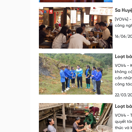
Sa Huyệ
[VOV4] -
công ngh
16/06/2
Loạt bà
VOV4 - K
không có
cần nhữn
công tác
22/03/2
Loạt bà
VOV4 - T
quyết tâ
thức và 