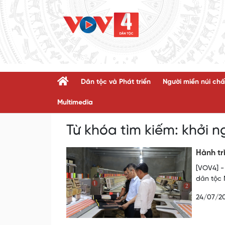
Dân tộc và Phát triển
Người miền núi chấ
Multimedia
Từ khóa tìm kiếm:
khởi n
Hành tr
[VOV4] -
dân tộc 
24/07/2