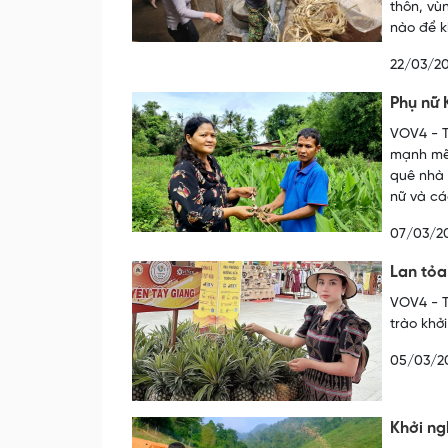
thôn, vù
nào để k
22/03/2
Phụ nữ 
VOV4 - T
mạnh mẽ 
quê nhà 
nữ và cá
07/03/2
Lan tỏa
VOV4 - T
trào khở
05/03/2
Khởi ng