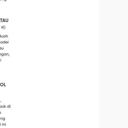
ATAU
 duah
hadei
au
angan,
i
HOL
,
aok di
u
ang
 ini