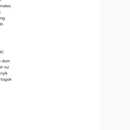
i
amakai,
h
eng
ih
a dom
h tui
nyik
 tagok