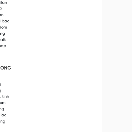
ilan
0
an
i bac
 dom
eng
caik
 sap
 DONG
g
g
 tinh
aom
ng
 lac
ang