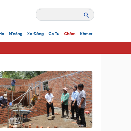
Ho
M'nông
Xơ Đăng
Cơ Tu
Chăm
Khmer