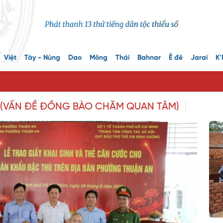
Việt
Tày - Nùng
Dao
Mông
Thái
Bahnar
Ê đê
Jarai
K'
 (VẤN ĐỀ ĐỒNG BÀO CHĂM QUAN TÂM)