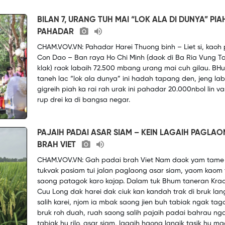
BILAN 7, URANG TUH MAI “LOK ALA DI DUNYA” PIA
PAHADAR
CHAM.VOV.VN: Pahadar Harei Thuong binh – Liet si, kaoh 
Con Dao – Ban raya Ho Chi Minh (daok di Ba Ria Vung T
klak) raok labaih 72.500 mbang urang mai cuh gilau. BH
taneh lac “lok ala dunya” ini hadah tapang den, jeng lab
gigreih piah ka rai rah urak ini pahadar 20.000nbol lin va
rup drei ka di bangsa negar.
PAJAIH PADAI ASAR SIAM – KEIN LAGAIH PAGLA
BRAH VIET
CHAM.VOV.VN: Gah padai brah Viet Nam daok yam tame
tukvak pasiam tui jalan paglaong asar siam, yaom kaom
saong patagok karo kajap. Dalam tuk Bhum taneran Kra
Cuu Long dak harei dak ciuk kan kandah trak di bruk lan
salih karei, njom ia mbak saong jien buh tabiak ngak tag
bruk roh duah, ruah saong salih pajaih padai bahrau ng
tabiak hu rilo, asar siam, lagaih haong langik tasik hu m