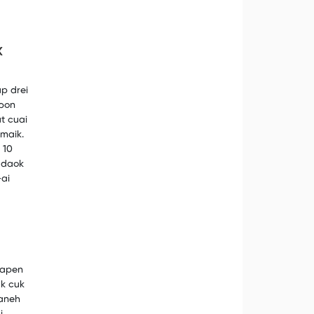
K
p drei
mbon
t cuai
maik.
 10
h daok
-ai
tapen
ak cuk
taneh