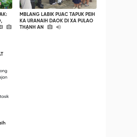
AK:
MBLANG LABIK PUAC TAPUK PEIH
,
KA URANAIH DAOK DI XA PULAO
EI
THẠNH AN
AT
Long
ajan
asik
aih