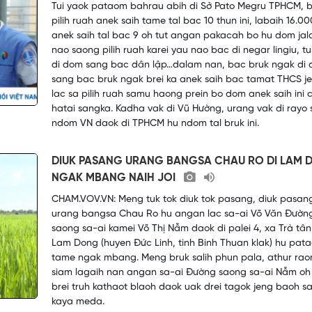
Tui yaok pataom bahrau abih di Sở Pato Megru TPHCM, b
pilih ruah anek saih tame tal bac 10 thun ini, labaih 16.00
anek saih tal bac 9 oh tut angan pakacah bo hu dom jal
nao saong pilih ruah karei yau nao bac di negar lingiu, tu
di dom sang bac dân lập…dalam nan, bac bruk ngak di
sang bac bruk ngak brei ka anek saih bac tamat THCS j
lac sa pilih ruah samu haong prein bo dom anek saih ini 
hatai sangka. Kadha vak di Vũ Hường, urang vak di rayo
ndom VN daok di TPHCM hu ndom tal bruk ini.
DIUK PASANG URANG BANGSA CHAU RO DI LAM
NGAK MBANG NAIH JOI
CHAM.VOV.VN: Meng tuk tok diuk tok pasang, diuk pasan
urang bangsa Chau Ro hu angan lac sa-ai Võ Văn Đườn
saong sa-ai kamei Võ Thị Nẫm daok di palei 4, xa Trà tân,
Lam Dong (huyen Đức Linh, tinh Binh Thuan klak) hu pat
tame ngak mbang. Meng bruk salih phun pala, athur rao
siam lagaih nan angan sa-ai Đường saong sa-ai Nẫm oh
brei truh kathaot blaoh daok uak drei tagok jeng baoh s
kaya meda.