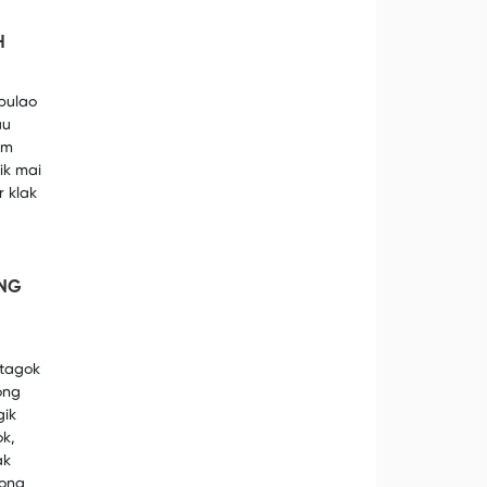
H
pulao
au
um
ik mai
r klak
ONG
 tagok
ong
gik
ok,
ak
aong