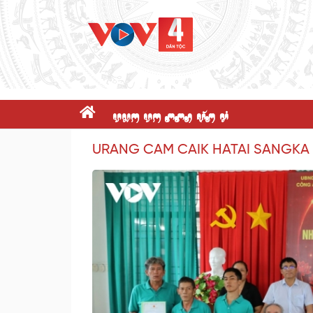
dnK dK ppR x@P c'
URANG CAM CAIK HATAI SANGKA