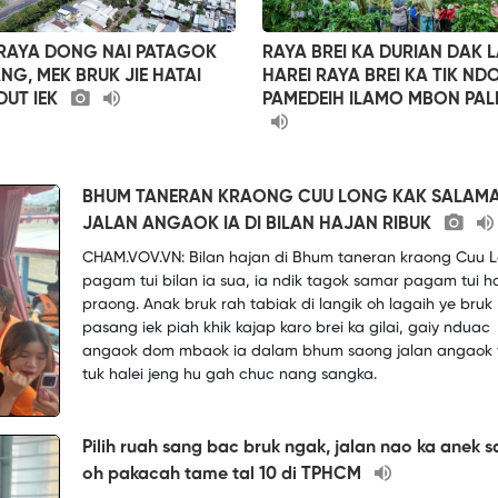
RAYA DONG NAI PATAGOK
RAYA BREI KA DURIAN DAK L
NG, MEK BRUK JIE HATAI
HAREI RAYA BREI KA TIK NDO
DUT IEK
PAMEDEIH ILAMO MBON PAL
BHUM TANERAN KRAONG CUU LONG KAK SALAM
JALAN ANGAOK IA DI BILAN HAJAN RIBUK
CHAM.VOV.VN: Bilan hajan di Bhum taneran kraong Cuu 
pagam tui bilan ia sua, ia ndik tagok samar pagam tui h
praong. Anak bruk rah tabiak di langik oh lagaih ye bruk
pasang iek piah khik kajap karo brei ka gilai, gaiy nduac
angaok dom mbaok ia dalam bhum saong jalan angaok t
tuk halei jeng hu gah chuc nang sangka.
Pilih ruah sang bac bruk ngak, jalan nao ka anek s
oh pakacah tame tal 10 di TPHCM