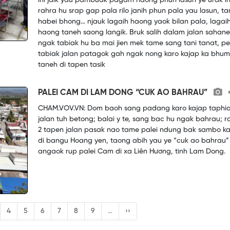
ini jaik yau pambuak pagam haong phun lasun ye urak in
rahra hu srap gap pala rilo janih phun pala yau lasun, t
habei bhong… njauk lagaih haong yaok bilan pala, lagai
haong taneh saong langik. Bruk salih dalam jalan sahan
ngak tabiak hu ba mai jien mek tame sang tani tanat, pe
tabiak jalan patagok gah ngak nong karo kajap ka bhum
taneh di tapen tasik
PALEI CAM DI LAM DONG “CUK AO BAHRAU”
CHAM.VOV.VN: Dom baoh sang padang karo kajap taphi
jalan tuh betong; balai y te, sang bac hu ngak bahrau; ra
2 tapen jalan pasak nao tame palei ndung bak sambo ka
di bangu Hoang yen, taong abih yau ye “cuk ao bahrau”
angaok rup palei Cam di xa Liên Hương, tinh Lam Dong.
4
5
6
7
8
9
…
››