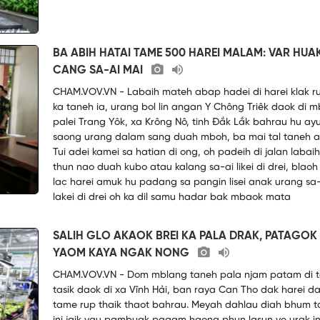
BA ABIH HATAI TAME 500 HAREI MALAM: VAR HUA
CANG SA-AI MAI
CHAM.VOV.VN - Labaih mateh abap hadei di harei klak ru
ka taneh ia, urang bol lin angan Y Chông Triêk daok di 
palei Trang Yôk, xa Krông Nô, tinh Đắk Lắk bahrau hu ayu
saong urang dalam sang duah mboh, ba mai tal taneh a
Tui adei kamei sa hatian di ong, oh padeih di jalan labaih
thun nao duah kubo atau kalang sa-ai likei di drei, blao
lac harei amuk hu padang sa pangin lisei anak urang sa
lakei di drei oh ka dil samu hadar bak mbaok mata
SALIH GLO AKAOK BREI KA PALA DRAK, PATAGOK
YAOM KAYA NGAK NONG
CHAM.VOV.VN - Dom mblang taneh pala njam patam di 
tasik daok di xa Vĩnh Hải, ban raya Can Tho dak harei d
tame rup thaik thaot bahrau. Meyah dahlau diah bhum 