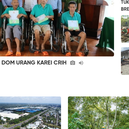
TUK
BRE
 DOM URANG KAREI CRIH