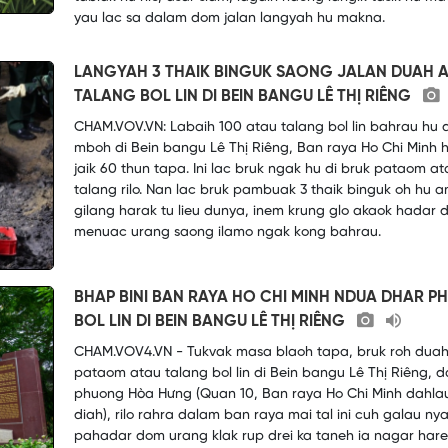
yau lac sa dalam dom jalan langyah hu makna.
LANGYAH 3 THAIK BINGUK SAONG JALAN DUAH 
TALANG BOL LIN DI BEIN BANGU LÊ THỊ RIÊNG
CHAM.VOV.VN: Labaih 100 atau talang bol lin bahrau hu
mboh di Bein bangu Lê Thị Riêng, Ban raya Ho Chi Minh 
jaik 60 thun tapa. Ini lac bruk ngak hu di bruk pataom at
talang rilo. Nan lac bruk pambuak 3 thaik binguk oh hu 
gilang harak tu lieu dunya, inem krung glo akaok hadar d
menuac urang saong ilamo ngak kong bahrau.
BHAP BINI BAN RAYA HO CHI MINH NDUA DHAR P
BOL LIN DI BEIN BANGU LÊ THỊ RIÊNG
CHAM.VOV4.VN - Tukvak masa blaoh tapa, bruk roh duah
pataom atau talang bol lin di Bein bangu Lê Thị Riêng, d
phuong Hòa Hưng (Quan 10, Ban raya Ho Chi Minh dahla
diah), rilo rahra dalam ban raya mai tal ini cuh galau ny
pahadar dom urang klak rup drei ka taneh ia nagar harei