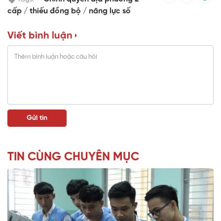
cấp
thiếu đồng bộ
năng lực số
Viết bình luận
TIN CÙNG CHUYÊN MỤC