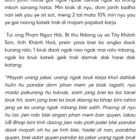
dom janih harak gar ngak njauk tukvak ngak ka urang
mboh sanang hatai. Min biak di nyu, dom janih kadha
nan ieik yau ye sit sot, meng 2 tal mala 10% min nyu yau
ye gai naong kateik trak di majam pajabat karja.
Tui ong Phạm Ngọc Hải, Bi thu Ndang uy xa Tây Khánh
Sơn, tỉnh Khánh Hoà, prein yava brei ka angka daok
kurang ralo, 1 bruk daok ngak nao ngak mai ralo mbang,
ngak ka bruk kateik geik trak damak dak harei dak
katang:
“Mayah urang jakar, urang ngak bruk karja khol dahlak
hulin hu pandar dom phan mem ye biak lagaih, nyu
mada pakurang hu tukvak, siam jang brei ka ba tacei
bruk hit, siam jang brei ka bruk daong ka bhap bini rahra
jeng ye ka urang ngak mbang blei salih. Praong di nyu
hu lac jien ndo blei angan phan mem ban quyen, lakau
UB Bhap bini tinh daong jien ndo piah palei blei pandar
daok mayah oh hu ye tinh blei, hadei di nan, parabha
quyen, brei adat quyen pandar ka jakar urang ngak bruk