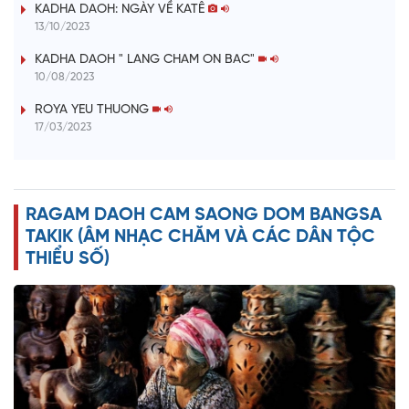
KADHA DAOH: NGÀY VỀ KATÊ
y
13/10/2023
V
KADHA DAOH " LANG CHAM ON BAC"
10/08/2023
i
ROYA YEU THUONG
17/03/2023
d
e
RAGAM DAOH CAM SAONG DOM BANGSA
o
TAKIK (ÂM NHẠC CHĂM VÀ CÁC DÂN TỘC
THIỂU SỐ)