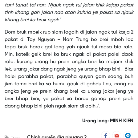
tani tanat tal nan. Njauk ngak tui jalan khik kajap pakat
tỉnh khang gah jalan nao atah kuhria ye pakat xa njauk
khang brei ka bruk ngak”
Dom bruk mbeik rup siam lagaih di jalan ngak tui karja 2
pakat di Tay Nguyen – Nam Trung bo brei mboh lac
tapa bruk harak gal lang yah njauk tui masa bia ralo.
Min, kateik geik brei ka bruk ngak di pakat palei daok
ralo: kurang urang hu prein angka brei ka majam khik
iek, urang jakar dang ngak jeng ye urang bhap bini. Biar
halei parabha pakat, parabha quyen gam saong buh
jien tame brei ka sa humu gauk di gahdu lieu, cong cu
angka jeng ye prein khang brei ka urang jakar jeng ye
brei bhap bini, ye pakat xa barau ganap prein piah
daong bhap bini piah ngak siam di abih./.
Urang lang: MINH KIEN
Chính quyền địa phương 2
Tags: