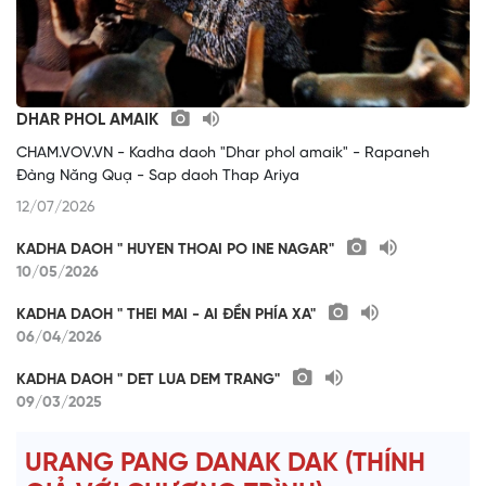
DHAR PHOL AMAIK
CHAM.VOV.VN - Kadha daoh "Dhar phol amaik" - Rapaneh
Đàng Năng Quạ - Sap daoh Thap Ariya
12/07/2026
KADHA DAOH " HUYEN THOAI PO INE NAGAR"
10/05/2026
KADHA DAOH " THEI MAI - AI ĐỀN PHÍA XA"
06/04/2026
KADHA DAOH " DET LUA DEM TRANG"
09/03/2025
URANG PANG DANAK DAK (THÍNH