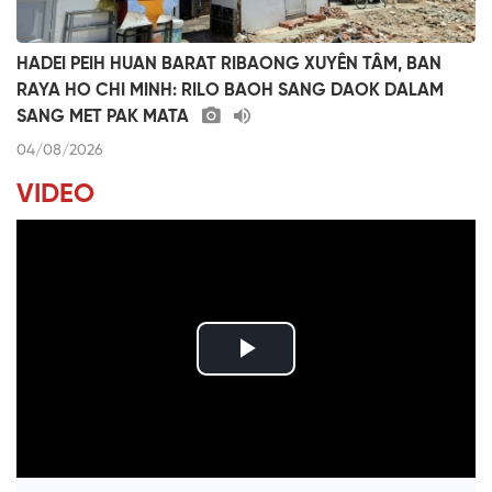
HADEI PEIH HUAN BARAT RIBAONG XUYÊN TÂM, BAN
RAYA HO CHI MINH: RILO BAOH SANG DAOK DALAM
SANG MET PAK MATA
04/08/2026
VIDEO
P
l
ĐƯỢM TÌNH DUYÊN QUÊ
a