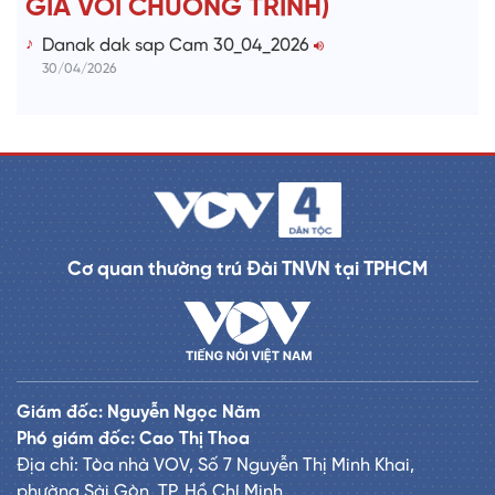
GIẢ VỚI CHƯƠNG TRÌNH)
Danak dak sap Cam 30_04_2026
30/04/2026
Cơ quan thường trú Đài TNVN tại TPHCM
Giám đốc: Nguyễn Ngọc Năm
Phó giám đốc: Cao Thị Thoa
Địa chỉ: Tòa nhà VOV, Số 7 Nguyễn Thị Minh Khai,
phường Sài Gòn, TP. Hồ Chí Minh