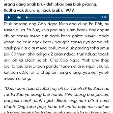
urang dang anak bruk duh bhao bini biak praong.
Kadha vak di urang ngak bruk di VOV.
Remaining
-5:19
Loaded
:
Progress
:
Play
Mute
0%
0%
Diuk pasang ong Cao Ngọc Minh dao di xa Ea Rôk, hu
Time
taneh di xa Ea Súp, khin panjauk siam harak brei angan
chung taneh meng tuk daok karja pakat huyen. Mada
yaom lac bruk ngak harak gar gah taneh riya pambuak
gauk phi địa giới meng lavik, min diuk pasang taha umur
jaik 80 thun lahik bih jaik 2 bilan nduac trun nduac tagok
min oh ka blaoh salah. Ong Cao Ngọc Minh brei thau
lac, langiu brei angan pandar taneh di drei ngak chung,
kat căn cước rahra bhap bini jeng chung, yau nen ye oh
mbuan si lang:
“Duah dom taka di labik nay oh hu. Taneh di Ea Súp, nao
tal Ea Súp ye urang brei harak, khin caong brei pasiam
panjauk harak piah ngak. Blaoh ong nao bih 3 harei
blaoh. Ong taha paje, huac tal matai paje min tapi ka
oh ngak harak blaoh dom anek taco oh ka hu harak brei