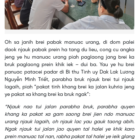
Oh sa janih brei pabak manuac urang, di dom palei
daok njauk pabak prein ha tang du lieu, cong cu angka
jeng ye hu manuac urang piah paglaong jang brei ka
bruk paglaong prein khik iek – dui ba. Yau ye hu brei
panuac patacei padar di Bi thu Tinh uy Dak Lak Lương
Nguyễn Minh Triết, parabha bruk njauk brei tui njauk
lagaih, piah “pakat tinh khang brei ka jalan kuhria jeng
ye pakat xa khang brei ka bruk ngak”:
“Njauk nao tui jalan parabha bruk, parabha quyen
khang ka pakat xa gam saong brei jien ndo manuac
urang njauk lagaih, oh njauk lac yau gauk taong abih.
Ngak njauk tui jalan jao quyen tal halei ye khik karo
prein manuac tal nan, rabha pakat tal halei ye ieik glang