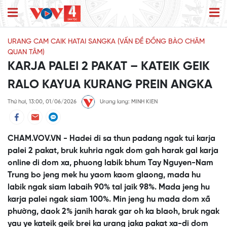
URANG CAM CAIK HATAI SANGKA (VẤN ĐỀ ĐỒNG BÀO CHĂM
QUAN TÂM)
KARJA PALEI 2 PAKAT – KATEIK GEIK
RALO KAYUA KURANG PREIN ANGKA
Thứ hai, 13:00, 01/06/2026
Urang lang: MINH KIEN
CHAM.VOV.VN - Hadei di sa thun padang ngak tui karja
palei 2 pakat, bruk kuhria ngak dom gah harak gal karja
online di dom xa, phuong labik bhum Tay Nguyen-Nam
Trung bo jeng mek hu yaom kaom glaong, mada hu
labik ngak siam labaih 90% tal jaik 98%. Mada jeng hu
karja palei ngak siam 100%. Min jeng hu mada dom xã
phường, daok 2% janih harak gar oh ka blaoh, bruk ngak
yau ye kateik geik brei ka urang jaka pakat xa-di dom