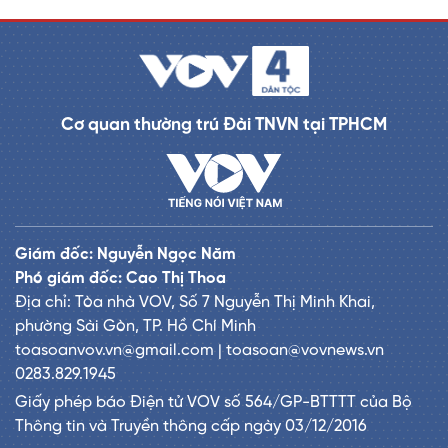
Cơ quan thường trú Đài TNVN tại TPHCM
Giám đốc: Nguyễn Ngọc Năm
Phó giám đốc: Cao Thị Thoa
Địa chỉ: Tòa nhà VOV, Số 7 Nguyễn Thị Minh Khai,
phường Sài Gòn, TP. Hồ Chí Minh
toasoanvov.vn@gmail.com | toasoan@vovnews.vn
0283.829.1945
Giấy phép báo Điện tử VOV số 564/GP-BTTTT của Bộ
Thông tin và Truyền thông cấp ngày 03/12/2016