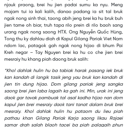
njauk praong, brei hu jien padai sumu ka nyu. Meng
majam tui ia kali kalih, danao padang ia sit tal bruk
ngak nong sinh thai, taong abih jeng brei ka hu bruk buh
jien tame oh biar, truh tapa rilo prein di rilo baoh sang
urang ngak nong saong HTX. Ong Nguyễn Quốc Hùng,
Tong thu ky dahlau diah di Kapul Gilang Pariak Viet Nam
ndom lac, patagok gah ngak nong hijao di bhum Pai
Kreh negar – Tay Nguyen brei ka hu co che jien brei
mesraiy hu khang piah daong bruk salih:
“Khol dahlak hulin hu ba tabiak harak pasang iek bruk
kan kandah di langik tasik jeng yau bruk kan kandah di
jien tin dung hijao. Dom gilang pariak jeng sangka
saong brei jien laba lagaih ka gah ini. Min, urak ini jeng
daok gar tavak pambuak tal asal kadha hijao nan dom
kapul jien brei mesraiy daok tani tanat dalam bruk brei
mesraiy. Khol dahlak hulin hu pataom du lieu piah
pathau khan Gilang Pariak Karja saong likau Rajaei
samar drah salah blaoh tacei ba piah palagaih phun