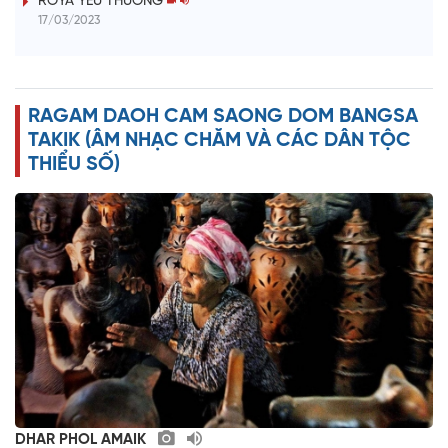
ROYA YEU THUONG
17/03/2023
d
e
RAGAM DAOH CAM SAONG DOM BANGSA
o
TAKIK (ÂM NHẠC CHĂM VÀ CÁC DÂN TỘC
THIỂU SỐ)
DHAR PHOL AMAIK