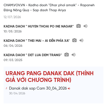
CHAM.VOV.VN - Kadha daoh "Dhar phol amaik" - Rapaneh
Đàng Năng Quạ - Sap daoh Thap Ariya
12/07/2026
KADHA DAOH " HUYEN THOAI PO INE NAGAR"
10/05/2026
KADHA DAOH " THEI MAI - AI ĐỀN PHÍA XA"
06/04/2026
KADHA DAOH " DET LUA DEM TRANG"
09/03/2025
URANG PANG DANAK DAK (THÍNH
GIẢ VỚI CHƯƠNG TRÌNH)
Danak dak sap Cam 30_04_2026
30/04/2026