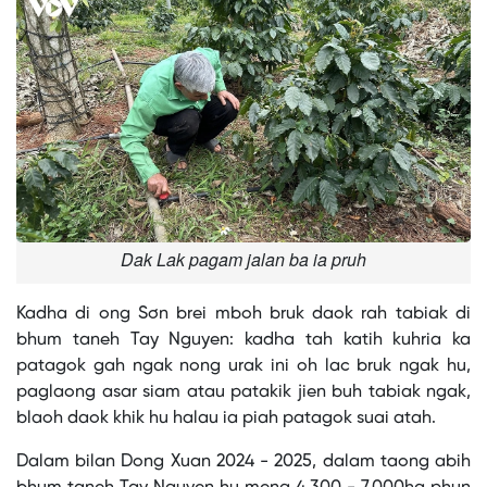
Dak Lak pagam jalan ba ia pruh
Kadha di ong Sơn brei mboh bruk daok rah tabiak di
bhum taneh Tay Nguyen: kadha tah katih kuhria ka
patagok gah ngak nong urak ini oh lac bruk ngak hu,
paglaong asar siam atau patakik jien buh tabiak ngak,
blaoh daok khik hu halau ia piah patagok suai atah.
Dalam bilan Dong Xuan 2024 - 2025, dalam taong abih