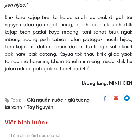
jien hijao.”
Khik karo kajap brei ka halau ia oh lac bruk di gah tai
nguyen atau gah ngak nong, blaoh lac bruk piah khik
kajap brah padai kaya mbang, tani tanat bruk ngak
mbang saong peih tabiak jalan patagok hacih hijao,
karo kajap ka dalam bhum, dalam tuk langik salih karei
dak harei dak catang. Kayua tok thau khik gilac yaok
tanjaoh ia harei ini, bhum taneh ini meng meda khik hu
jalan nduac patagok ka harei hadei./.
Urang lang: MINH KIEN
Giữ nguồn nước
giữ tương
Tags:
lai xanh
Tây Nguyên
Viết bình luận