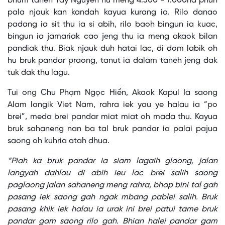
bhum taneh Tay Nguyen hu meng 4.300 - 7.000ha phun
pala njauk kan kandah kayua kurang ia. Rilo danao
padang ia sit thu ia si abih, rilo baoh bingun ia kuac,
bingun ia jamariak cao jeng thu ia meng akaok bilan
pandiak thu. Biak njauk duh hatai lac, di dom labik oh
hu bruk pandar praong, tanut ia dalam taneh jeng dak
tuk dak thu lagu.
Tui ong Chu Phạm Ngọc Hiển, Akaok Kapul Ia saong
Alam langik Viet Nam, rahra iek yau ye halau ia “po
brei”, meda brei pandar miat miat oh mada thu. Kayua
bruk sahaneng nan ba tal bruk pandar ia palai pajua
saong oh kuhria atah dhua.
“Piah ka bruk pandar ia siam lagaih glaong, jalan
langyah dahlau di abih ieu lac brei salih saong
paglaong jalan sahaneng meng rahra, bhap bini tal gah
pasang iek saong gah ngak mbang pablei salih. Bruk
pasang khik iek halau ia urak ini brei patui tame bruk
pandar gam saong rilo gah. Bhian halei pandar gam