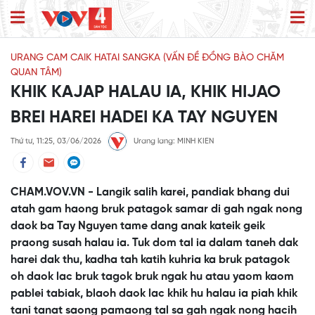
URANG CAM CAIK HATAI SANGKA (VẤN ĐỀ ĐỒNG BÀO CHĂM
QUAN TÂM)
KHIK KAJAP HALAU IA, KHIK HIJAO
BREI HAREI HADEI KA TAY NGUYEN
Thứ tư, 11:25, 03/06/2026
Urang lang: MINH KIEN
CHAM.VOV.VN - Langik salih karei, pandiak bhang dui
atah gam haong bruk patagok samar di gah ngak nong
daok ba Tay Nguyen tame dang anak kateik geik
praong susah halau ia. Tuk dom tal ia dalam taneh dak
harei dak thu, kadha tah katih kuhria ka bruk patagok
oh daok lac bruk tagok bruk ngak hu atau yaom kaom
pablei tabiak, blaoh daok lac khik hu halau ia piah khik
tani tanat saong pamaong tal sa gah ngak nong hacih