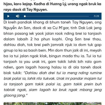
hijao, karo kajap. Kadha di Hương Lý, urang ngak bruk ka
rayo daok di Tay Nguyen.
Remaining
-5:26
Loaded
:
Progress
:
Play
Mute
0%
0%
Di kreih pandiak khang di bhum taneh Tay Nguyen, ong
Time
Nguyễn An Sơn, daok di xa Cư M’gar, tinh Dak Lak jeng
bhian pasang iek yaok jalan raok nding brei ia tanjaoh
dalam labaih 2 ha phun kophi. Ong Sơn brei thau,
dahlau diah, tok brei peih jamraik njuk ia dom tuk gap
ginup ia ka sa baoh bein. Min dom thun jaik di ini, meyah
ba ia tui jalan ngak klak, bingun mada thu ia. Tui ia tui
tanjaoh ia yau urak ini, gam takik lahik bih ralo gom
ndien, gam lagaih haong halau ia di ala taneh daok
biak tukik:
“Dahlau diah drei tui ia meng nding rumine
biak palai ia, lahik rilo tukvak. Urak ini pandar majam tui
ia tanjaoh gam takik palai ia, gam takik prein buh
tabiak ngak, siam lagaih ka bruk ngak mbang jeng
glaong jang.”