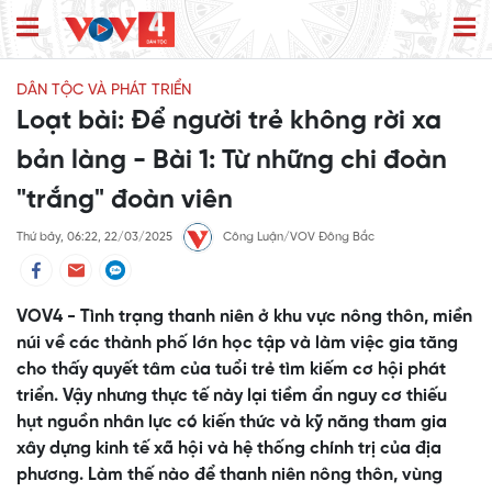
DÂN TỘC VÀ PHÁT TRIỂN
Loạt bài: Để người trẻ không rời xa
bản làng - Bài 1: Từ những chi đoàn
"trắng" đoàn viên
Thứ bảy, 06:22, 22/03/2025
Công Luận/VOV Đông Bắc
VOV4 - Tình trạng thanh niên ở khu vực nông thôn, miền
núi về các thành phố lớn học tập và làm việc gia tăng
cho thấy quyết tâm của tuổi trẻ tìm kiếm cơ hội phát
triển. Vậy nhưng thực tế này lại tiềm ẩn nguy cơ thiếu
hụt nguồn nhân lực có kiến thức và kỹ năng tham gia
xây dựng kinh tế xã hội và hệ thống chính trị của địa
phương. Làm thế nào để thanh niên nông thôn, vùng