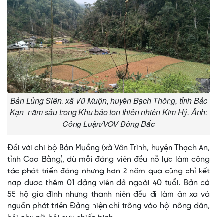
Bản Lủng Siên, xã Vũ Muộn, huyện Bạch Thông, tỉnh Bắc
Kạn nằm sâu trong Khu bảo tồn thiên nhiên Kim Hỷ. Ảnh:
Công Luận/VOV Đông Bắc
Đối với chi bộ Bản Muồng (xã Vân Trình, huyện Thạch An,
tỉnh Cao Bằng), dù mỗi đảng viên đều nỗ lực làm công
tác phát triển đảng nhưng hơn 2 năm qua cũng chỉ kết
nạp được thêm 01 đảng viên đã ngoài 40 tuổi. Bản có
55 hộ gia đình nhưng thanh niên đều đi làm ăn xa và
nguồn phát triển Đảng hiện chỉ trông vào hội nông dân,