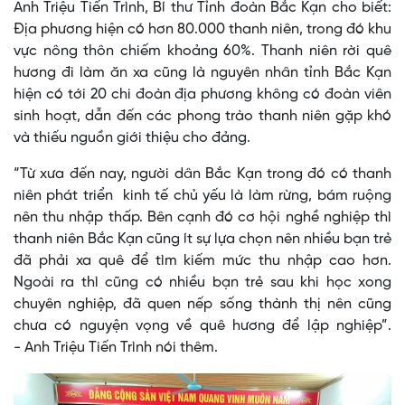
Anh Triệu Tiến Trình, Bí thư Tỉnh đoàn Bắc Kạn cho biết:
Địa phương hiện có hơn 80.000 thanh niên, trong đó khu
vực nông thôn chiếm khoảng 60%. Thanh niên rời quê
hương đi làm ăn xa cũng là nguyên nhân tỉnh Bắc Kạn
hiện có tới 20 chi đoàn địa phương không có đoàn viên
sinh hoạt, dẫn đến các phong trào thanh niên gặp khó
và thiếu nguồn giới thiệu cho đảng.
“Từ xưa đến nay, người dân Bắc Kạn trong đó có thanh
niên phát triển kinh tế chủ yếu là làm rừng, bám ruộng
nên thu nhập thấp. Bên cạnh đó cơ hội nghề nghiệp thì
thanh niên Bắc Kạn cũng ít sự lựa chọn nên nhiều bạn trẻ
đã phải xa quê để tìm kiếm mức thu nhập cao hơn.
Ngoài ra thì cũng có nhiều bạn trẻ sau khi học xong
chuyên nghiệp, đã quen nếp sống thành thị nên cũng
chưa có nguyện vọng về quê hương để lập nghiệp”.
- Anh Triệu Tiến Trình nói thêm.