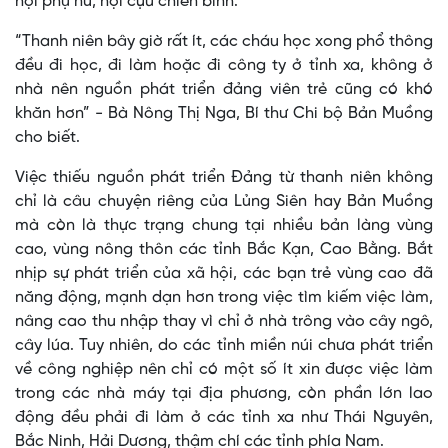
hội phụ nữ, hội cựu chiến binh.
“Thanh niên bây giờ rất ít, các cháu học xong phổ thông
đều đi học, đi làm hoặc đi công ty ở tỉnh xa, không ở
nhà nên nguồn phát triển đảng viên trẻ cũng có khó
khăn hơn” - Bà Nông Thị Nga, Bí thư Chi bộ Bản Muồng
cho biết.
Việc thiếu nguồn phát triển Đảng từ thanh niên không
chỉ là câu chuyện riêng của Lủng Siên hay Bản Muồng
mà còn là thực trạng chung tại nhiều bản làng vùng
cao, vùng nông thôn các tỉnh Bắc Kạn, Cao Bằng. Bắt
nhịp sự phát triển của xã hội, các bạn trẻ vùng cao đã
năng động, mạnh dạn hơn trong việc tìm kiếm việc làm,
nâng cao thu nhập thay vì chỉ ở nhà trông vào cây ngô,
cây lúa. Tuy nhiên, do các tỉnh miền núi chưa phát triển
về công nghiệp nên chỉ có một số ít xin được việc làm
trong các nhà máy tại địa phương, còn phần lớn lao
động đều phải đi làm ở các tỉnh xa như Thái Nguyên,
Bắc Ninh, Hải Dương, thậm chí các tỉnh phía Nam.