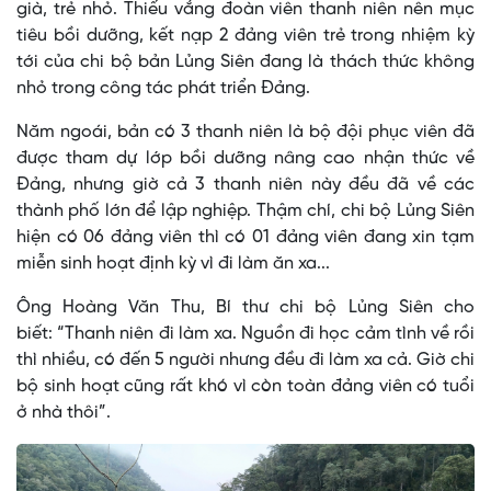
già, trẻ nhỏ. Thiếu vắng đoàn viên thanh niên nên mục
tiêu bồi dưỡng, kết nạp 2 đảng viên trẻ trong nhiệm kỳ
tới của chi bộ bản Lủng Siên đang là thách thức không
nhỏ trong công tác phát triển Đảng.
Năm ngoái, bản có 3 thanh niên là bộ đội phục viên đã
được tham dự lớp bồi dưỡng nâng cao nhận thức về
Đảng, nhưng giờ cả 3 thanh niên này đều đã về các
thành phố lớn để lập nghiệp. Thậm chí, chi bộ Lủng Siên
hiện có 06 đảng viên thì có 01 đảng viên đang xin tạm
miễn sinh hoạt định kỳ vì đi làm ăn xa...
Ông Hoàng Văn Thu, Bí thư chi bộ Lủng Siên cho
biết: “Thanh niên đi làm xa. Nguồn đi học cảm tình về rồi
thì nhiều, có đến 5 người nhưng đều đi làm xa cả. Giờ chi
bộ sinh hoạt cũng rất khó vì còn toàn đảng viên có tuổi
ở nhà thôi”.