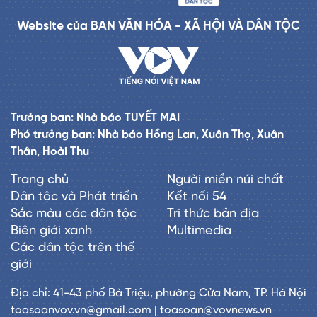
Website của BAN VĂN HÓA - XÃ HỘI VÀ DÂN TỘC
Trưởng ban: Nhà báo TUYẾT MAI
Phó trưởng ban: Nhà báo Hồng Lan, Xuân Thọ, Xuân
Thân, Hoài Thu
Trang chủ
Người miền núi chất
Dân tộc và Phát triển
Kết nối 54
Sắc màu các dân tộc
Tri thức bản địa
Biên giới xanh
Multimedia
Các dân tộc trên thế
giới
Địa chỉ: 41-43 phố Bà Triệu, phường Cửa Nam, TP. Hà Nội
toasoanvov.vn@gmail.com | toasoan@vovnews.vn