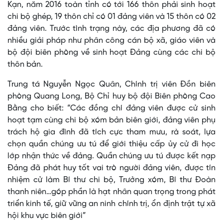
Kạn, năm 2016 toàn tỉnh có tới 166 thôn phải sinh hoạt
chi bộ ghép, 19 thôn chỉ có 01 đảng viên và 15 thôn có 02
đảng viên. Trước tình trạng này, các địa phương đã có
nhiều giải pháp như phân công cán bộ xã, giáo viên và
bộ đội biên phòng về sinh hoạt Đảng cùng các chi bộ
thôn bản.
Trung tá Nguyễn Ngọc Quân, Chính trị viên Đồn biên
phòng Quang Long, Bộ Chỉ huy bộ đội Biên phòng Cao
Bằng cho biết: “Các đồng chí đảng viên được cử sinh
hoạt tạm cùng chi bộ xóm bản biên giới, đảng viên phụ
trách hộ gia đình đã tích cực tham mưu, rà soát, lựa
chọn quần chúng ưu tú để giới thiệu cấp ủy cử đi học
lớp nhận thức về đảng. Quần chúng ưu tú được kết nạp
Đảng đã phát huy tốt vai trò người đảng viên, được tín
nhiệm cử làm Bí thư chi bộ, Trưởng xóm, Bí thư Đoàn
thanh niên…góp phần là hạt nhân quan trọng trong phát
triển kinh tế, giữ vững an ninh chính trị, ổn định trật tự xã
hội khu vực biên giới”