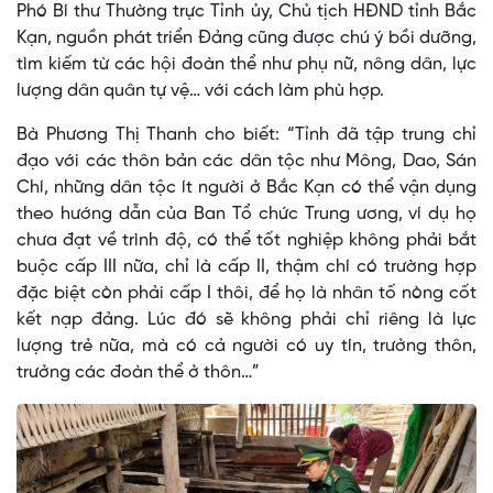
Phó Bí thư Thường trực Tỉnh ủy, Chủ tịch HĐND tỉnh Bắc
Kạn, nguồn phát triển Đảng cũng được chú ý bồi dưỡng,
tìm kiếm từ các hội đoàn thể như phụ nữ, nông dân, lực
lượng dân quân tự vệ… với cách làm phù hợp.
Bà Phương Thị Thanh cho biết: “Tỉnh đã tập trung chỉ
đạo với các thôn bản các dân tộc như Mông, Dao, Sán
Chí, những dân tộc ít người ở Bắc Kạn có thể vận dụng
theo hướng dẫn của Ban Tổ chức Trung ương, ví dụ họ
chưa đạt về trình độ, có thể tốt nghiệp không phải bắt
buộc cấp III nữa, chỉ là cấp II, thậm chí có trường hợp
đặc biệt còn phải cấp I thôi, để họ là nhân tố nòng cốt
kết nạp đảng. Lúc đó sẽ không phải chỉ riêng là lực
lượng trẻ nữa, mà có cả người có uy tín, trưởng thôn,
trưởng các đoàn thể ở thôn…”