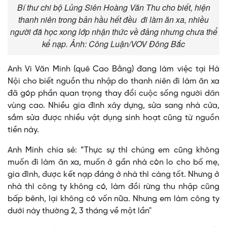
Bí thư chi bộ Lủng Siên Hoàng Văn Thu cho biết, hiện
thanh niên trong bản hầu hết đều đi làm ăn xa, nhiều
người đã học xong lớp nhận thức về đảng nhưng chưa thể
kể nạp. Ảnh: Công Luận/VOV Đông Bắc
Anh Vi Văn Minh (quê Cao Bằng) đang làm việc tại Hà
Nội cho biết nguồn thu nhập do thanh niên đi làm ăn xa
đã góp phần quan trọng thay đổi cuộc sống người dân
vùng cao. Nhiều gia đình xây dựng, sửa sang nhà cửa,
sắm sửa được nhiều vật dụng sinh hoạt cũng từ nguồn
tiền này.
Anh Minh chia sẻ: “Thực sự thì chúng em cũng không
muốn đi làm ăn xa, muốn ở gần nhà còn lo cho bố mẹ,
gia đình, được kết nạp đảng ở nhà thì càng tốt. Nhưng ở
nhà thì công ty không có, làm đồi rừng thu nhập cũng
bấp bênh, lại không có vốn nữa. Nhưng em làm công ty
dưới này thường 2, 3 tháng về một lần"