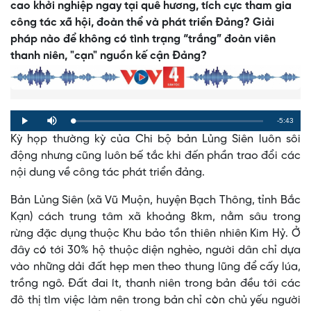
cao khởi nghiệp ngay tại quê hương, tích cực tham gia
công tác xã hội, đoàn thể và phát triển Đảng? Giải
pháp nào để không có tình trạng “trắng” đoàn viên
thanh niên, "cạn" nguồn kế cận Đảng?
Remaining
-5:43
Loaded
:
Progress
:
Play
Mute
0%
0%
Kỳ họp thường kỳ của Chi bộ bản Lủng Siên luôn sôi
Time
động nhưng cũng luôn bế tắc khi đến phần trao đổi các
nội dung về công tác phát triển đảng.
Bản Lủng Siên (xã Vũ Muộn, huyện Bạch Thông, tỉnh Bắc
Kạn) cách trung tâm xã khoảng 8km, nằm sâu trong
rừng đặc dụng thuộc Khu bảo tồn thiên nhiên Kim Hỷ. Ở
đây có tới 30% hộ thuộc diện nghèo, người dân chỉ dựa
vào những dải đất hẹp men theo thung lũng để cấy lúa,
trồng ngô. Đất đai ít, thanh niên trong bản đều tới các
đô thị tìm việc làm nên trong bản chỉ còn chủ yếu người