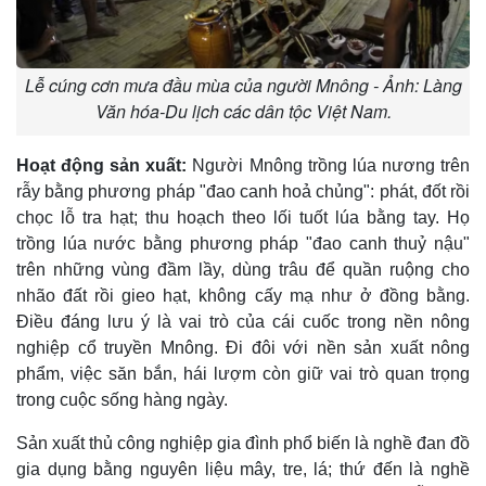
Lễ cúng cơn mưa đầu mùa của người Mnông - Ảnh: Làng
Văn hóa-Du lịch các dân tộc Việt Nam.
Hoạt động sản xuất:
Người Mnông trồng lúa nương trên
rẫy bằng phương pháp "đao canh hoả chủng": phát, đốt rồi
chọc lỗ tra hạt; thu hoạch theo lối tuốt lúa bằng tay. Họ
trồng lúa nước bằng phương pháp "đao canh thuỷ nậu"
trên những vùng đầm lầy, dùng trâu để quần ruộng cho
nhão đất rồi gieo hạt, không cấy mạ như ở đồng bằng.
Ðiều đáng lưu ý là vai trò của cái cuốc trong nền nông
nghiệp cổ truyền Mnông. Ði đôi với nền sản xuất nông
phẩm, việc săn bắn, hái lượm còn giữ vai trò quan trọng
trong cuộc sống hàng ngày.
Sản xuất thủ công nghiệp gia đình phổ biến là nghề đan đồ
gia dụng bằng nguyên liệu mây, tre, lá; thứ đến là nghề