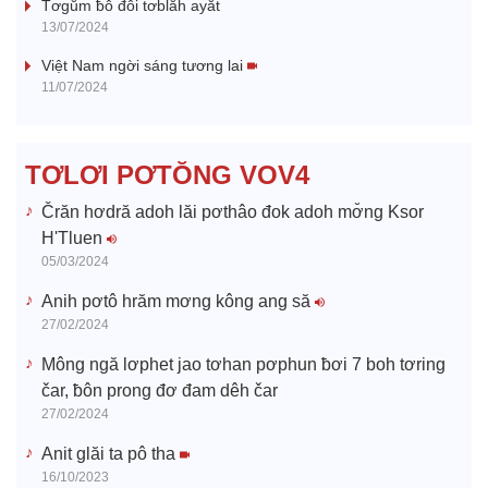
y
Tơgŭm ƀô đô̆i tơblăh ayăt
13/07/2024
V
Việt Nam ngời sáng tương lai
11/07/2024
i
d
TƠLƠI PƠTŎNG VOV4
e
Črăn hơdră adoh lăi pơthâo đok adoh mơ̆ng Ksor
H'Tluen
o
05/03/2024
Anih pơtô hrăm mơng kông ang să
27/02/2024
Mông ngă lơphet jao tơhan pơphun ƀơi 7 boh tơring
čar, ƀôn prong đơ đam dêh čar
27/02/2024
Anit glăi ta pô tha
16/10/2023