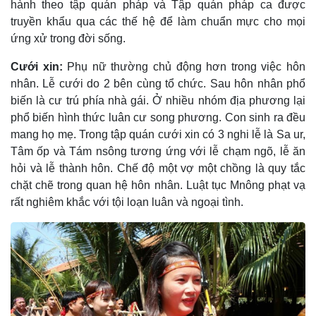
hành theo tập quán pháp và Tập quán pháp ca được
truyền khẩu qua các thế hệ để làm chuẩn mực cho mọi
ứng xử trong đời sống.
Cưới xin:
Phụ nữ thường chủ động hơn trong việc hôn
nhân. Lễ cưới do 2 bên cùng tổ chức. Sau hôn nhân phổ
biến là cư trú phía nhà gái. Ở nhiều nhóm địa phương lại
phổ biến hình thức luân cư song phương. Con sinh ra đều
mang họ mẹ. Trong tập quán cưới xin có 3 nghi lễ là Sa ur,
Tâm ốp và Tám nsông tương ứng với lễ chạm ngõ, lễ ăn
hỏi và lễ thành hôn. Chế độ một vợ một chồng là quy tắc
chặt chẽ trong quan hệ hôn nhân. Luật tục Mnông phạt vạ
rất nghiêm khắc với tội loạn luân và ngoại tình.