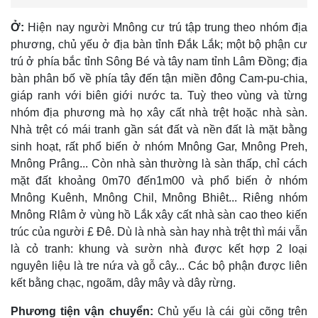
Ở:
Hiện nay người Mnông cư trú tập trung theo nhóm địa
phương, chủ yếu ở địa bàn tỉnh Ðắk Lắk; một bộ phận cư
trú ở phía bắc tỉnh Sông Bé và tây nam tỉnh Lâm Ðồng; địa
bàn phân bố về phía tây đến tận miền đông Cam-pu-chia,
giáp ranh với biên giới nước ta. Tuỳ theo vùng và từng
nhóm địa phương mà họ xây cất nhà trệt hoặc nhà sàn.
Nhà trệt có mái tranh gần sát đất và nền đất là mặt bằng
sinh hoạt, rất phổ biến ở nhóm Mnông Gar, Mnông Preh,
Mnông Prâng... Còn nhà sàn thường là sàn thấp, chỉ cách
mặt đất khoảng 0m70 đến1m00 và phổ biến ở nhóm
Mnông Kuênh, Mnông Chil, Mnông Bhiêt... Riêng nhóm
Mnông Rlâm ở vùng hồ Lắk xây cất nhà sàn cao theo kiến
trúc của người £ Ðê. Dù là nhà sàn hay nhà trệt thì mái vẫn
là cỏ tranh: khung và sườn nhà được kết hợp 2 loại
nguyên liệu là tre nứa và gỗ cây... Các bộ phận được liên
kết bằng chạc, ngoãm, dây mây và dây rừng.
Phương tiện vận chuyển:
Chủ yếu là cái gùi cõng trên