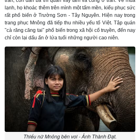
trần; còn đàn bà thì quấn váy tấm và cũng ở trần. Về mùa
lạnh, họ khoác thêm trên mình một tấm mền, kiểu phục sức
rất phổ biến ở Trường Sơn - Tây Nguyên. Hiện nay trong
trang phục Mnông đã tiếp thu nhiều yếu tố Việt. Tập quán
"cà răng căng tai" phổ biến trong xã hội cổ truyền, đến nay
chỉ còn lại dấu ấn ở lứa tuổi những người cao niên.
Thiếu nữ Mnông bên voi - Ảnh Thành Đạt.