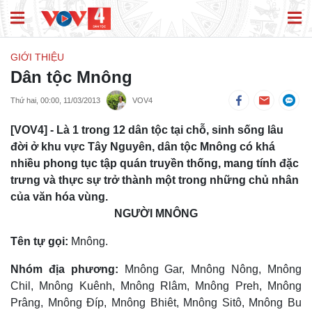
GIỚI THIỆU
Dân tộc Mnông
Thứ hai, 00:00, 11/03/2013
VOV4
[VOV4] - Là 1 trong 12 dân tộc tại chỗ, sinh sống lâu
đời ở khu vực Tây Nguyên, dân tộc Mnông có khá
nhiều phong tục tập quán truyền thống, mang tính đặc
trưng và thực sự trở thành một trong những chủ nhân
của văn hóa vùng.
NGƯỜI MNÔNG
Tên tự gọi:
Mnông.
Nhóm địa phương:
Mnông Gar, Mnông Nông, Mnông
Chil, Mnông Kuênh, Mnông Rlâm, Mnông Preh, Mnông
Prâng, Mnông Ðíp, Mnông Bhiêt, Mnông Sitô, Mnông Bu