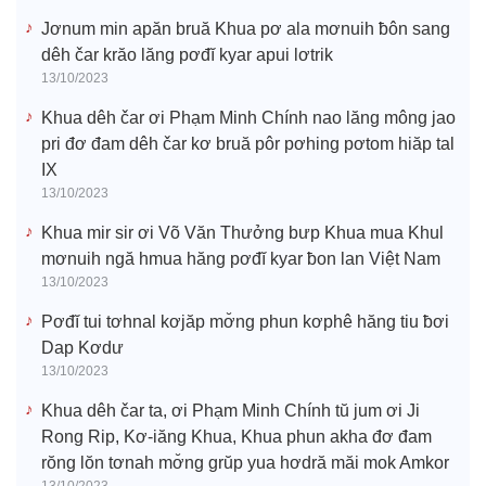
Jơnum min apăn bruă Khua pơ ala mơnuih ƀôn sang
dêh čar krăo lăng pơđĭ kyar apui lơtrik
13/10/2023
Khua dêh čar ơi Phạm Minh Chính nao lăng mông jao
pri đơ đam dêh čar kơ bruă pôr pơhing pơtom hiăp tal
IX
13/10/2023
Khua mir sir ơi Võ Văn Thưởng bưp Khua mua Khul
mơnuih ngă hmua hăng pơđĭ kyar ƀon lan Việt Nam
13/10/2023
Pơđĭ tui tơhnal kơjăp mơ̆ng phun kơphê hăng tiu ƀơi
Dap Kơdư
13/10/2023
Khua dêh čar ta, ơi Phạm Minh Chính tŭ jum ơi Ji
Rong Rip, Kơ-iăng Khua, Khua phun akha đơ đam
rŏng lŏn tơnah mơ̆ng grŭp yua hơdră măi mok Amkor