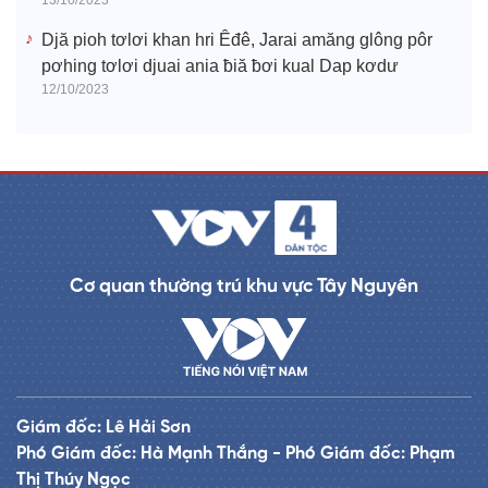
13/10/2023
Djă pioh tơlơi khan hri Êđê, Jarai amăng glông pôr
pơhing tơlơi djuai ania ƀiă ƀơi kual Dap kơdư
12/10/2023
Cơ quan thường trú khu vực Tây Nguyên
Giám đốc: Lê Hải Sơn
Phó Giám đốc: Hà Mạnh Thắng - Phó Giám đốc: Phạm
Thị Thúy Ngọc