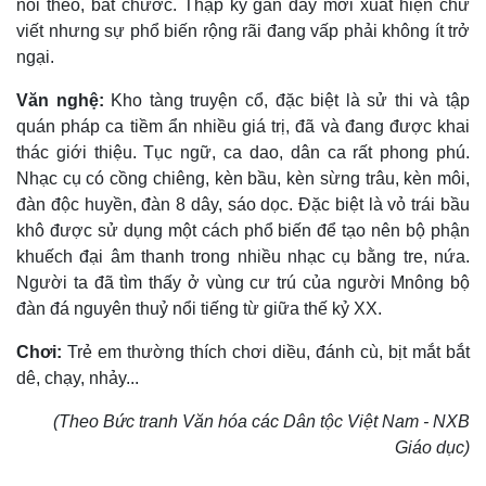
noi theo, bắt chước. Thập kỷ gần đây mới xuất hiện chữ
viết nhưng sự phổ biến rộng rãi đang vấp phải không ít trở
ngại.
Văn nghệ:
Kho tàng truyện cổ, đặc biệt là sử thi và tập
quán pháp ca tiềm ẩn nhiều giá trị, đã và đang được khai
thác giới thiệu. Tục ngữ, ca dao, dân ca rất phong phú.
Nhạc cụ có cồng chiêng, kèn bầu, kèn sừng trâu, kèn môi,
đàn độc huyền, đàn 8 dây, sáo dọc. Ðặc biệt là vỏ trái bầu
khô được sử dụng một cách phổ biến để tạo nên bộ phận
khuếch đại âm thanh trong nhiều nhạc cụ bằng tre, nứa.
Người ta đã tìm thấy ở vùng cư trú của người Mnông bộ
đàn đá nguyên thuỷ nổi tiếng từ giữa thế kỷ XX.
Chơi:
Trẻ em thường thích chơi diều, đánh cù, bịt mắt bắt
dê, chạy, nhảy...
(Theo Bức tranh Văn hóa các Dân tộc Việt Nam - NXB
Giáo dục)