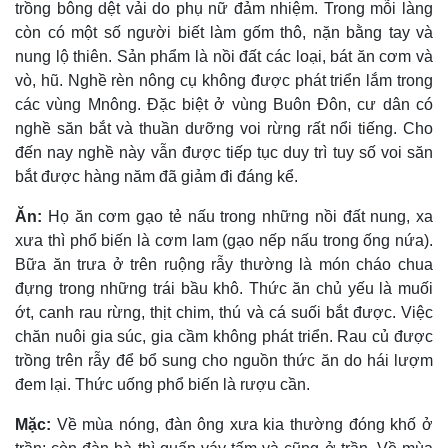
trồng bông dệt vải do phụ nữ đảm nhiệm. Trong mỗi làng
còn có một số người biết làm gốm thô, nặn bằng tay và
nung lộ thiên. Sản phẩm là nồi đất các loại, bát ăn cơm và
vò, hũ. Nghề rèn nông cụ không được phát triển lắm trong
các vùng Mnông. Ðặc biệt ở vùng Buôn Ðôn, cư dân có
nghề săn bắt và thuần dưỡng voi rừng rất nổi tiếng. Cho
đến nay nghề này vẫn được tiếp tục duy trì tuy số voi săn
bắt được hàng năm đã giảm đi đáng kể.
Ăn:
Họ ăn cơm gạo tẻ nấu trong những nồi đất nung, xa
xưa thì phổ biến là cơm lam (gạo nếp nấu trong ống nứa).
Bữa ăn trưa ở trên ruộng rẫy thường là món cháo chua
đựng trong những trái bầu khô. Thức ăn chủ yếu là muối
ớt, canh rau rừng, thịt chim, thú và cá suối bắt được. Việc
chăn nuôi gia súc, gia cầm không phát triển. Rau củ được
trồng trên rẫy để bổ sung cho nguồn thức ăn do hái lượm
đem lại. Thức uống phổ biến là rượu cần.
Mặc:
Về mùa nóng, đàn ông xưa kia thường đóng khố ở