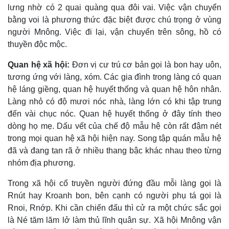
lưng nhờ có 2 quai quàng qua đôi vai. Việc vận chuyển
bằng voi là phương thức đặc biệt được chú trọng ở vùng
người Mnông. Việc đi lại, vận chuyển trên sông, hồ có
thuyền độc mộc.
Quan hệ xã hội:
Ðơn vị cư trú cơ bản gọi là bon hay uôn,
tương ứng với làng, xóm. Các gia đình trong làng có quan
hệ láng giềng, quan hệ huyết thống và quan hệ hôn nhân.
Làng nhỏ có độ mươi nóc nhà, làng lớn có khi tập trung
đến vài chục nóc. Quan hệ huyết thống ở đây tính theo
dòng họ mẹ. Dấu vết của chế độ mẫu hệ còn rất đậm nét
trong mọi quan hệ xã hội hiện nay. Song tập quán mẫu hệ
đã và đang tan rã ở nhiều thang bậc khác nhau theo từng
nhóm địa phương.
Trong xã hội cổ truyền người đứng đầu mỗi làng gọi là
Rnút hay Kroanh bon, bên cạnh có người phụ tá gọi là
Rnoi, Rnớp. Khi cần chiến đấu thì cử ra một chức sắc gọi
là Né tăm lăm lở làm thủ lĩnh quân sự. Xã hội Mnông vận