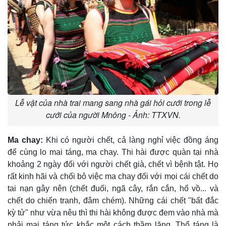
Lễ vật của nhà trai mang sang nhà gái hỏi cưới trong lễ
cưới của người Mnông - Ảnh: TTXVN.
Ma chay:
Khi có người chết, cả làng nghỉ việc đồng áng
để cùng lo mai táng, ma chay. Thi hài được quàn tại nhà
khoảng 2 ngày đối với người chết già, chết vì bệnh tật. Họ
rất kinh hãi và chối bỏ việc ma chay đối với mọi cái chết do
tai nạn gây nên (chết đuối, ngã cây, rắn cắn, hổ vồ... và
chết do chiến tranh, đâm chém). Những cái chết "bất đắc
kỳ tử" như vừa nêu thì thi hài không được đem vào nhà mà
phải mai táng tức khắc một cách thầm lặng. Thổ táng là