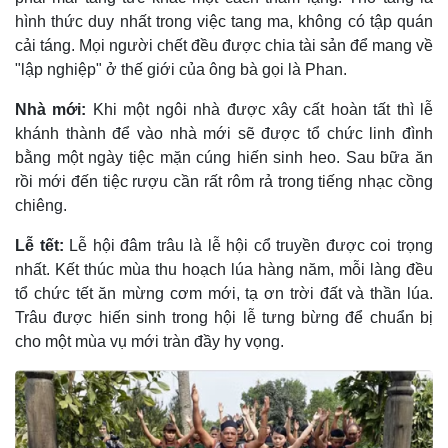
hình thức duy nhất trong việc tang ma, không có tập quán
cải táng. Mọi người chết đều được chia tài sản để mang về
"lập nghiệp" ở thế giới của ông bà gọi là Phan.
Nhà mới:
Khi một ngôi nhà được xây cất hoàn tất thì lễ
khánh thành để vào nhà mới sẽ được tổ chức linh đình
bằng một ngày tiệc mặn cúng hiến sinh heo. Sau bữa ăn
rồi mới đến tiệc rượu cần rất rôm rả trong tiếng nhạc cồng
chiêng.
Lễ tết:
Lễ hội đâm trâu là lễ hội cổ truyền được coi trọng
nhất. Kết thúc mùa thu hoạch lúa hàng năm, mỗi làng đều
tổ chức tết ăn mừng cơm mới, tạ ơn trời đất và thần lúa.
Trâu được hiến sinh trong hội lễ tưng bừng để chuẩn bị
cho một mùa vụ mới tràn đầy hy vọng.