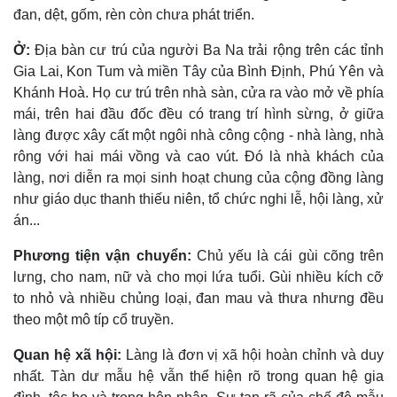
đan, dệt, gốm, rèn còn chưa phát triển.
Ở:
Ðịa bàn cư trú của người Ba Na trải rộng trên các tỉnh
Gia Lai, Kon Tum và miền Tây của Bình Ðịnh, Phú Yên và
Khánh Hoà. Họ cư trú trên nhà sàn, cửa ra vào mở về phía
mái, trên hai đầu đốc đều có trang trí hình sừng, ở giữa
làng được xây cất một ngôi nhà công cộng - nhà làng, nhà
rông với hai mái vồng và cao vút. Ðó là nhà khách của
làng, nơi diễn ra mọi sinh hoạt chung của cộng đồng làng
như giáo dục thanh thiếu niên, tổ chức nghi lễ, hội làng, xử
án...
Phương tiện vận chuyển:
Chủ yếu là cái gùi cõng trên
lưng, cho nam, nữ và cho mọi lứa tuổi. Gùi nhiều kích cỡ
to nhỏ và nhiều chủng loại, đan mau và thưa nhưng đều
theo một mô típ cổ truyền.
Quan hệ xã hội:
Làng là đơn vị xã hội hoàn chỉnh và duy
nhất. Tàn dư mẫu hệ vẫn thể hiện rõ trong quan hệ gia