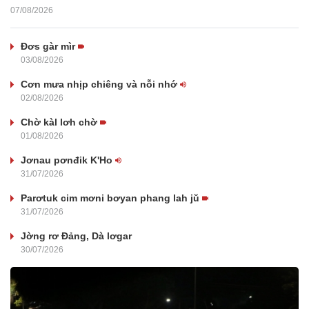
07/08/2026
Đơs gàr mìr
03/08/2026
Cơn mưa nhịp chiêng và nỗi nhớ
02/08/2026
Chờ kàl lơh chờ
01/08/2026
Jơnau pơnđik K'Ho
31/07/2026
Parơtuk cim mơni bơyan phang lah jŭ
31/07/2026
Jờng rơ Đảng, Dà lơgar
30/07/2026