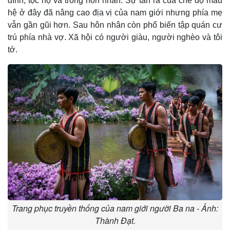
đình, tộc họ và trong hôn nhân. Sự tan rã của chế độ mẫu
hệ ở đây đã nâng cao địa vị của nam giới nhưng phía mẹ
vẫn gần gũi hơn. Sau hôn nhân còn phổ biến tập quán cư
trú phía nhà vợ. Xã hội có người giàu, người nghèo và tôi
tớ.
Trang phục truyền thống của nam giới người Ba na - Ảnh:
Thành Đạt.