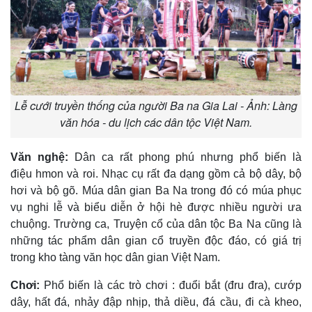
Lễ cưới truyền thống của người Ba na Gia Lai - Ảnh: Làng
văn hóa - du lịch các dân tộc Việt Nam.
Văn nghệ:
Dân ca rất phong phú nh­ưng phổ biến là
điệu hmon và roi. Nhạc cụ rất đa dạng gồm cả bộ dây, bộ
hơi và bộ gõ. Múa dân gian Ba Na trong đó có múa phục
vụ nghi lễ và biểu diễn ở hội hè đ­ược nhiều ng­ười ­ưa
chuộng. Tr­ường ca, Truyện cổ của dân tộc Ba Na cũng là
những tác phẩm dân gian cổ truyền độc đáo, có giá trị
trong kho tàng văn học dân gian Việt Nam.
Chơi:
Phổ biến là các trò chơi : đuổi bắt (đru đra), c­ướp
dây, hất đá, nhảy đập nhịp, thả diều, đá cầu, đi cà kheo,