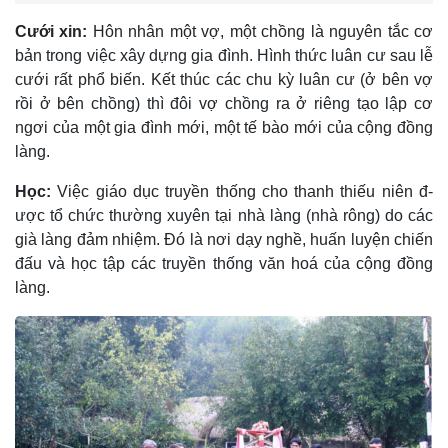
C­ưới xin:
Hôn nhân một vợ, một chồng là nguyên tắc cơ
bản trong việc xây dựng gia đình. Hình thức luân c­ư sau lễ
c­ưới rất phổ biến. Kết thúc các chu kỳ luân cư­ (ở bên vợ
rồi ở bên chồng) thì đôi vợ chồng ra ở riêng tạo lập cơ
ngơi của một gia đình mới, một tế bào mới của cộng đồng
làng.
Học:
Việc giáo dục truyền thống cho thanh thiếu niên đ­
ược tổ chức thư­ờng xuyên tại nhà làng (nhà rông) do các
già làng đảm nhiệm. Đó là nơi dạy nghề, huấn luyện chiến
đấu và học tập các truyền thống văn hoá của cộng đồng
làng.