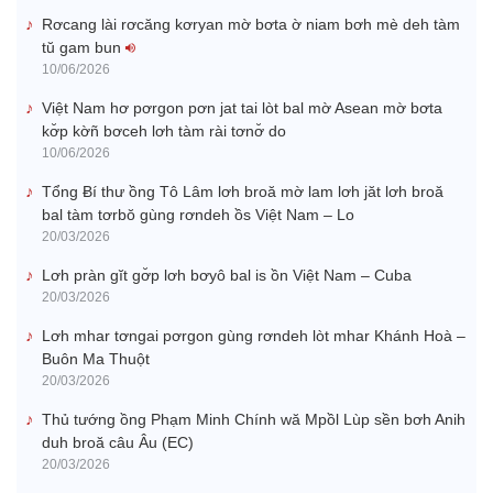
Rơcang lài rơcăng kơryan mờ bơta ờ niam bơh mè deh tàm
tŭ gam bun
10/06/2026
Việt Nam hơ pơrgon pơn jat tai lòt bal mờ Asean mờ bơta
kơ̆p kờñ bơceh lơh tàm rài tơnơ̆ do
10/06/2026
Tổng Ƀí thư ồng Tô Lâm lơh broă mờ lam lơh jăt lơh broă
bal tàm tơrbŏ gùng rơndeh ồs Việt Nam – Lo
20/03/2026
Lơh pràn gĭt gơ̆p lơh bơyô bal is ồn Việt Nam – Cuba
20/03/2026
Lơh mhar tơngai pơrgon gùng rơndeh lòt mhar Khánh Hoà –
Buôn Ma Thuột
20/03/2026
Thủ tướng ồng Phạm Minh Chính wă Mpồl Lùp sền bơh Anih
duh broă câu Âu (EC)
20/03/2026