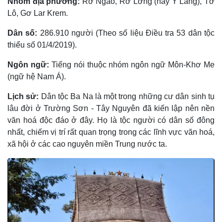
Nhóm địa phương:
Rơ Ngao, Rơ Lơng (hay Y Lăng), Tơ
Lô, Gơ Lar Krem.
Dân số:
286.910 người (Theo số liệu Điều tra 53 dân tộc
thiểu số 01/4/2019).
Ngôn ngữ:
Tiếng nói thuộc nhóm ngôn ngữ Môn-Khơ Me
(ngữ hệ Nam Á).
Lịch sử:
Dân tộc Ba Na là một trong những cư dân sinh tụ
lâu đời ở Trường Sơn - Tây Nguyên đã kiến lập nên nền
văn hoá độc đáo ở đây. Họ là tộc người có dân số đông
nhất, chiếm vị trí rất quan trọng trong các lĩnh vực văn hoá,
xã hội ở các cao nguyên miền Trung nước ta.