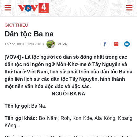
GIỚI THIỆU
Dân tộc Ba na
Thứ ba, 00:00, 12/03/2013
VOV4
[VOV4] - Là tộc người có dân số đông nhất trong các
dân tộc nói ngôn ngữ Môn-Khơ-me ở Tây Nguyên và
thứ hai ở Việt Nam, lịch sử phát triển của dân tộc Ba na
gắn liền lịch sử các dân tộc Tây Nguyên, hình thành
một nền văn hóa độc đáo và đặc sắc.
NGƯỜI BA NA
Tên tự gọi:
Ba Na.
Tên gọi khác:
Bơ Nâm, Roh, Kon Kđe, Ala Kông, Kpang
Kông...