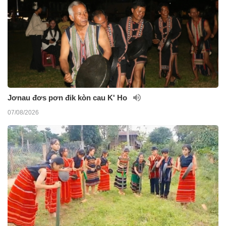
Jơnau đơs pơn đik kòn cau K' Ho
07/08/2026