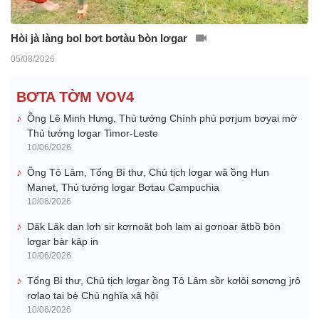
Hòi jà làng bol bơt bơtàu ƀòn lơgar
05/08/2026
BƠTA TỜM VOV4
Ồng Lê Minh Hưng, Thủ tướng Chính phủ pơrjum bơyai mờ
Thủ tướng lơgar Timor-Leste
10/06/2026
Ồng Tô Lâm, Tổng Bí thư, Chủ tịch lơgar wă ồng Hun
Manet, Thủ tướng lơgar Bơtau Campuchia
10/06/2026
Dăk Lăk dan lơh sir kơrnoăt boh lam ai gơnoar ătbồ ƀòn
lơgar bàr kâp in
10/06/2026
Tổng Bí thư, Chủ tịch lơgar ồng Tô Lâm sồr kơlôi sơnơng jrô
rơlao tai bè Chủ nghĩa xã hội
10/06/2026