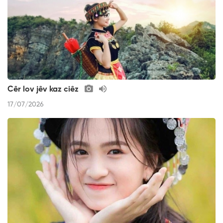
Cêr lov jêv kaz ciêz
17/07/2026