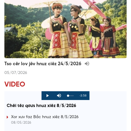
Tso cêr lov jêv hnuz ciêz 24/5/2026
05/07/2026
VIDEO
R
-3:58
L
P
P
M
o
r
l
u
a
o
a
t
e
Chêi têz qơưs hnuz xiêz 8/5/2026
d
g
y
e
e
r
d
e
m
:
s
Xor xưv faz Bắc hnuz xiêz 8/5/2026
0
s
%
:
a
08/05/2026
0
%
i