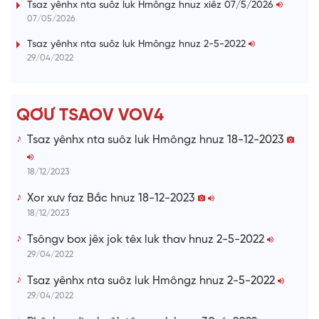
Tsaz yênhx nta suôz luk Hmôngz hnuz xiêz 07/5/2026
07/05/2026
n
i
Tsaz yênhx nta suôz luk Hmôngz hnuz 2-5-2022
29/04/2022
n
g
T
QƠƯ TSAOV VOV4
i
Tsaz yênhx nta suôz luk Hmôngz hnuz 18-12-2023
m
e
18/12/2023
Xor xưv faz Bắc hnuz 18-12-2023
18/12/2023
Tsôngv box jêx jok têx luk thav hnuz 2-5-2022
29/04/2022
Tsaz yênhx nta suôz luk Hmôngz hnuz 2-5-2022
29/04/2022