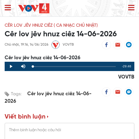
CÊR LOV JÊV HNUZ CIÊZ ( CA NHẠC CHỦ NHẬT)
Cêr lov jêv hnuz ciêz 14-06-2026
Chủ nhật, 19:16, 14/06/2026
VOVTB
Cêr lov jêv hnuz ciêz 14-06-2026
Remaining
-29:46
Loaded
:
Progress
:
Play
Mute
0%
0%
Time
VOVTB
Cêr lov jêv hnuz ciêz 14-06-
Tags:
2026
Viết bình luận