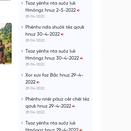
Tsaz yênhx nta suôz luk
Hmôngz hnuz 2-5-2022
29/04/2022
Phênhv ndis shuôk têz qơưk
hnuz 30-4-2022
29/04/2022
Tsaz yênhx nta suôz luk
Hmôngz hnuz 30-4-2022
29/04/2022
Xor xưv faz Bắc hnuz 29-4-
2022
29/04/2022
Phênhv nriêr pâuz cêr chêi têz
qơưk hnuz 29-4-2022
29/04/2022
Tsaz yênhx nta suôz luk
Hmôngz hnuz 29-4-2022