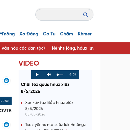
M'nông
Xơ Đăng
Cơ Tu
Chăm
Khmer
u văn hóa các dân tộc)
Nênhs jông, hâux lưv jông ( Người tốt, 
VIDEO
R
-3:58
L
P
P
M
o
r
l
u
a
o
a
t
e
Chêi têz qơưs hnuz xiêz
d
g
y
e
e
r
d
e
8/5/2026
m
:
s
0
s
%
:
a
Remaining
-29:50
0
Xor xưv faz Bắc hnuz xiêz
%
8/5/2026
i
Time
OVTB
08/05/2026
n
Tsaz yênhx nta suôz luk Hmôngz
i