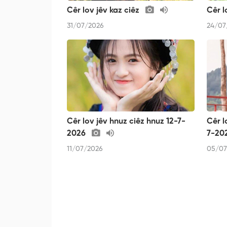
Cêr lov jêv kaz ciêz
Cêr l
31/07/2026
24/07
Cêr lov jêv hnuz ciêz hnuz 12-7-
Cêr l
2026
7-20
11/07/2026
05/07