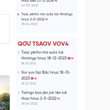
hnuz xiêz 07/5/2026
n
07/05/2026
g
Tsaz yênhx nta suôz luk Hmôngz
hnuz 2-5-2022
T
29/04/2022
i
m
e
QƠƯ TSAOV VOV4
Tsaz yênhx nta suôz luk
Hmôngz hnuz 18-12-2023
18/12/2023
Xor xưv faz Bắc hnuz 18-12-
2023
18/12/2023
Tsôngv box jêx jok têx luk
thav hnuz 2-5-2022
29/04/2022