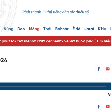
 - Nùng
Dao
Mông
Thái
Bahnar
Ê đê
Jarai
K'Ho
r pâuz lok têx mênhx cxưx cêr nênhx vênhx huôv jông ( Tìm hiể
024
V