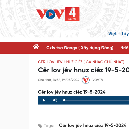
Việt
Tày
Cxiv tsa Đangv ( Xây dựng Đảng)
Nriê
CÊR LOV JÊV HNUZ CIÊZ ( CA NHẠC CHỦ NHẬT)
Cêr lov jêv hnuz ciêz 19-5-2
Chủ nhật, 14:52, 19/05/2024
VOVTB
Cêr lov jêv hnuz ciêz 19-5-2024
Loaded
:
Progress
:
Play
Mute
0%
0%
Cêr lov jêv hnuz ciêz 19-5-2024
Tags: