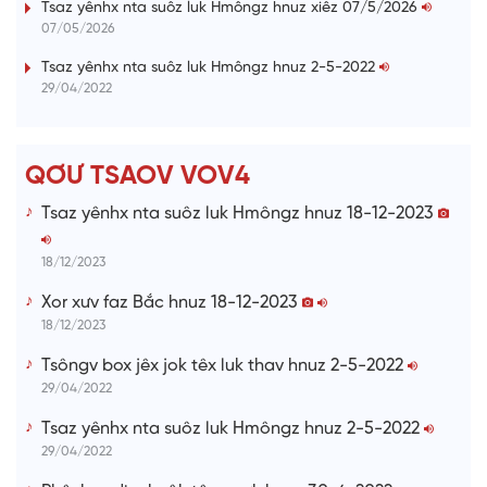
Tsaz yênhx nta suôz luk Hmôngz hnuz xiêz 07/5/2026
07/05/2026
n
i
Tsaz yênhx nta suôz luk Hmôngz hnuz 2-5-2022
29/04/2022
n
g
T
QƠƯ TSAOV VOV4
i
Tsaz yênhx nta suôz luk Hmôngz hnuz 18-12-2023
m
e
18/12/2023
Xor xưv faz Bắc hnuz 18-12-2023
18/12/2023
Tsôngv box jêx jok têx luk thav hnuz 2-5-2022
29/04/2022
Tsaz yênhx nta suôz luk Hmôngz hnuz 2-5-2022
29/04/2022