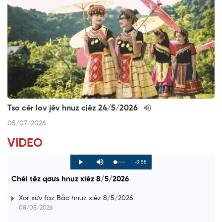
Tso cêr lov jêv hnuz ciêz 24/5/2026
05/07/2026
VIDEO
R
-3:58
L
P
P
M
o
r
l
u
a
o
a
t
e
Chêi têz qơưs hnuz xiêz 8/5/2026
d
g
y
e
e
r
d
e
m
:
s
Xor xưv faz Bắc hnuz xiêz 8/5/2026
0
s
%
:
a
08/05/2026
0
%
i