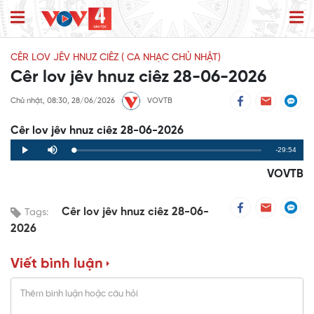
CÊR LOV JÊV HNUZ CIÊZ ( CA NHẠC CHỦ NHẬT)
Cêr lov jêv hnuz ciêz 28-06-2026
Chủ nhật, 08:30, 28/06/2026
VOVTB
Cêr lov jêv hnuz ciêz 28-06-2026
Remaining
-29:54
Loaded
:
Progress
:
Play
Mute
0%
0%
Time
VOVTB
Cêr lov jêv hnuz ciêz 28-06-
Tags:
2026
Viết bình luận