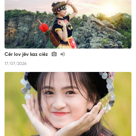
Cêr lov jêv kaz ciêz
17/07/2026