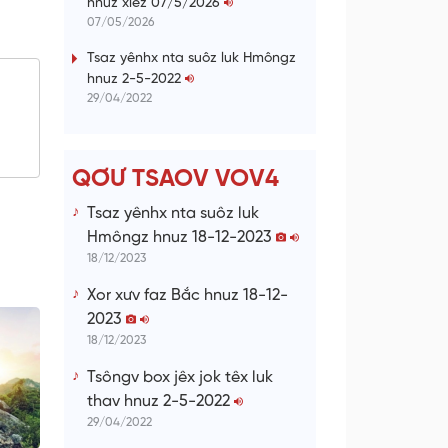
hnuz xiêz 07/5/2026
n
07/05/2026
g
Tsaz yênhx nta suôz luk Hmôngz
hnuz 2-5-2022
T
29/04/2022
i
m
e
QƠƯ TSAOV VOV4
Tsaz yênhx nta suôz luk
Hmôngz hnuz 18-12-2023
18/12/2023
Xor xưv faz Bắc hnuz 18-12-
2023
18/12/2023
Tsôngv box jêx jok têx luk
thav hnuz 2-5-2022
29/04/2022