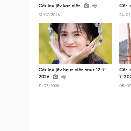
Cêr lov jêv kaz ciêz
Cêr l
31/07/2026
24/07
Cêr lov jêv hnuz ciêz hnuz 12-7-
Cêr l
2026
7-20
11/07/2026
05/07