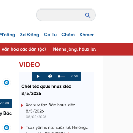
M'nông
Xơ Đăng
Cơ Tu
Chăm
Khmer
u văn hóa các dân tộc)
Nênhs jông, hâux lưv jông ( Người tốt, 
VIDEO
R
-3:58
L
P
P
M
o
r
l
u
a
o
a
t
e
Chêi têz qơưs hnuz xiêz
d
g
y
e
e
r
d
e
8/5/2026
m
:
s
0
s
%
:
a
Remaining
-30:00
0
Xor xưv faz Bắc hnuz xiêz
%
8/5/2026
i
Time
y Bắc
08/05/2026
n
Tsaz yênhx nta suôz luk Hmôngz
i