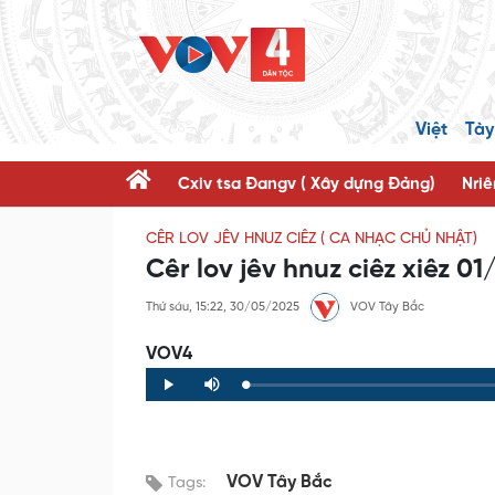
Việt
Tày
Cxiv tsa Đangv ( Xây dựng Đảng)
Nriê
CÊR LOV JÊV HNUZ CIÊZ ( CA NHẠC CHỦ NHẬT)
Cêr lov jêv hnuz ciêz xiêz 0
Thứ sáu, 15:22, 30/05/2025
VOV Tây Bắc
VOV4
Loaded
:
Progress
:
Play
Mute
0%
0%
VOV Tây Bắc
Tags: