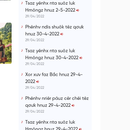
Tsaz yênhx nta suôz luk
Hmôngz hnuz 2-5-2022
29/04/2022
Phênhv ndis shuôk têz qơưk
hnuz 30-4-2022
29/04/2022
Tsaz yênhx nta suôz luk
Hmôngz hnuz 30-4-2022
29/04/2022
Xor xưv faz Bắc hnuz 29-4-
2022
29/04/2022
Phênhv nriêr pâuz cêr chêi têz
qơưk hnuz 29-4-2022
29/04/2022
Tsaz yênhx nta suôz luk
Hmôngz hnuz 29-4-2022