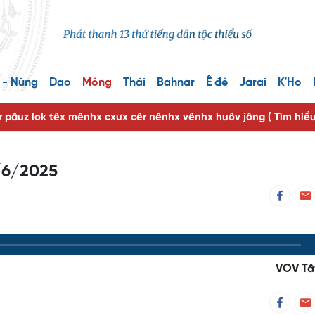
 - Nùng
Dao
Mông
Thái
Bahnar
Ê đê
Jarai
K'Ho
r pâuz lok têx mênhx cxưx cêr nênhx vênhx huôv jông ( Tìm hiể
1/6/2025
VOV Tâ