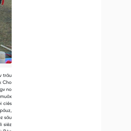
v trâu
hx Cho
ngv no
v muôx
i ciês
 pâuz,
êz sâu
i siêz