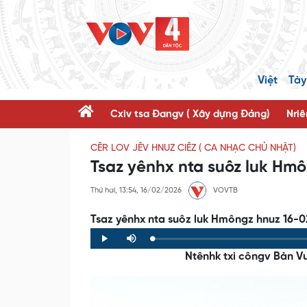
Việt
Tày
Cxiv tsa Đangv ( Xây dựng Đảng)
Nriê
CÊR LOV JÊV HNUZ CIÊZ ( CA NHẠC CHỦ NHẬT)
Tsaz yênhx nta suôz luk Hmô
Thứ hai, 13:54, 16/02/2026
VOVTB
Tsaz yênhx nta suôz luk Hmôngz hnuz 16-02
Loaded
:
Progress
:
Play
Mute
0%
0%
Ntênhk txi côngv Bàn V