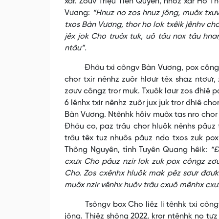
xar. Zơưv Triệu Tiến Quyên, nhoz xar Hồ T
Vương:
“Hnuz no zos hnuz jông, muôx txưv
txos Bàn Vương, thor ho lok txêik jênhv cho
jêx jok Cho truôx tuk, uô tâu nox tâu hnar
ntâu”.
Đhâu txi côngv Bàn Vương, pox côngz, zơ
chor txir nênhz zuôr hlơưr têx shaz ntơư
zơưv côngz tror muk. Txuôk lơưr zos đhiê pa
6 lênhx txir nênhz zuôr jux juk tror đhiê ch
Bàn Vương. Ntênhk hôiv muôx tas nro chor n
Đhâu co, paz trâu chor hluôk nênhs pâuz t
trâu têx tuz nhuôs pâuz ndo txos zuk pox
Thông Nguyên, tỉnh Tuyên Quang hêik:
“Đ
cxưx Cho pâuz nzir lok zuk pox côngz zơ
Cho. Zos cxênhx hluôk mak pêz sơưr đơưk t
muôx nzir vênhx huôv trâu cxuô mênhx cxư
Tsôngv box Cho liêz li tênhk txi côngv Bà
jông. Thiêz shông 2022, kror ntênhk no tưz