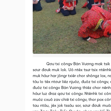
Qơư txi côngv Bàn Vương mak tsik so tâu 
sơưr đơưk muk lok. Uô ntêx tsưr tsix ntênhk
muk hâur har jôngr txiêr chor shôngz lox, 
tâu lo têx ntơưr liêz njuôz, đuôz txi công
đuôz txi côngv Bàn Vương thiêz chor nênhs
hâur luz đraz qơư txi côngv. Ntênhk txi cô
muôz cxuô zav chiê txi côngv, thor pox côn
tau ntâu, jêx jok tssâu sor, sơưr đơưk muô