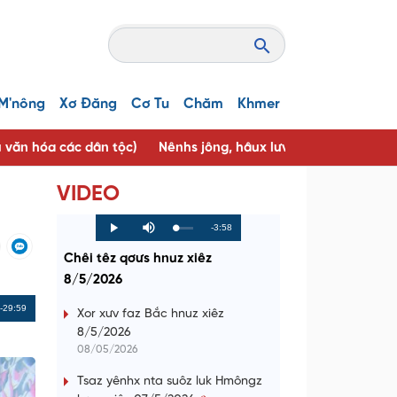
M'nông
Xơ Đăng
Cơ Tu
Chăm
Khmer
u văn hóa các dân tộc)
Nênhs jông, hâux lưv jông ( Người tốt, 
VIDEO
R
-3:58
L
P
P
M
o
r
l
u
a
o
a
t
e
Chêi têz qơưs hnuz xiêz
d
g
y
e
e
r
d
e
8/5/2026
m
:
s
0
s
%
:
a
Remaining
-29:59
0
Xor xưv faz Bắc hnuz xiêz
%
8/5/2026
i
Time
08/05/2026
n
Tsaz yênhx nta suôz luk Hmôngz
i