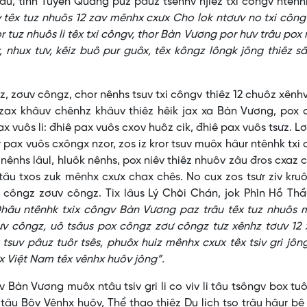
hầu, tỉnh Tuyên Quang puz pâuz tsênhv njiêz txi côngv ntên
 têx tuz nhuôs 12 zav mênhx cxưx Cho lok ntơưv no txi côn
r tuz nhuôs li têx txi côngv, thor Bàn Vương por hưv trâu pox
, nhux tưv, kêiz buô pur guôx, têx kôngz lôngk jông thiêz s
ưv côngz, chor nênhs tsuv txi côngv thiêz 12 chuôz xênhv
r, zax khâuv chênhz khâuv thiêz hêik jax xa Bàn Vương, pox
x vuôs li: đhiê pax vuôs cxov huôz cik, đhiê pax vuôs tsưz. Lơ
or pax vuôs cxôngx nzor, zos iz kror tsuv muôx hâur ntênhk txi
ênhs lâul, hluôk nênhs, pox niêv thiêz nhuôv zâu đros cxaz 
âu txos zuk mênhx cxưx chax chês. No cux zos tsưr ziv kruô
 côngz zơưv côngz. Tix lâus Lý Chòi Chán, jok Phìn Hồ Thầ
hâu ntênhk txix côngv Bàn Vương paz trâu têx tuz nhuôs 
ưv côngz, uô tsâus pox côngz zơư côngz tưz xênhz tơưv 12
suv pâuz tuôr tsês, phuôx huiz mênhx cxưx têx tsiv gri jôn
x Việt Nam têx vênhx huôv jông”.
n Vương muôx ntâu tsiv gri li co viv li tâu tsôngv box tuô
 tâu Bôv Vênhx huôv, Thể thao thiêz Du lịch tso trâu hâur bê