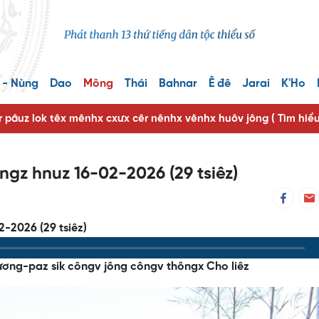
 - Nùng
Dao
Mông
Thái
Bahnar
Ê đê
Jarai
K'Ho
r pâuz lok têx mênhx cxưx cêr nênhx vênhx huôv jông ( Tìm hiể
ngz hnuz 16-02-2026 (29 tsiêz)
-2026 (29 tsiêz)
ương-paz sik côngv jông côngv thôngx Cho liêz