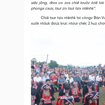
siêz jông, đros co zos chiê kruôz kriê lo
phongx cxưx, tsưr ziv tsưr tsix ntênhk”.
Chiê tsưr tsix ntênhk txi côngv Bàn Vương,
xuôk ntâuk đơưz krưr; ntơưr chêr; 2 huz chơ