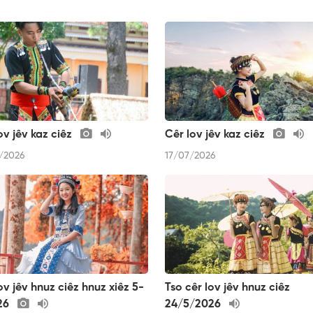
ov jêv kaz ciêz
Cêr lov jêv kaz ciêz
/2026
17/07/2026
ov jêv hnuz ciêz hnuz xiêz 5-
Tso cêr lov jêv hnuz ciêz
26
24/5/2026