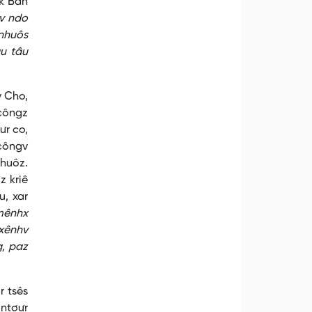
hk Bàn
gv ndo
 nhuôs
âu tâu
 Cho,
 côngz
ưr co,
 côngv
chuôz.
z kriê
u, xar
mênhx
 xênhv
g, paz
r tsês
 ntơưr