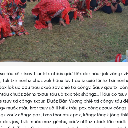
xêir tsov tsưr tsix ntơưv qơư tiêx đar hâur jok zôngx zi
, tuk txir nênhz choz zok hâux lưv trâu iz cxiê lênhx txir nên
ndax lok uô qơư trâu cxuô zav chiê txi côngv. Sâuv qơư txi cô
v, ntâu chuôz zênhx txơưr tâu uô txix têx shôngz… Hâur co tsu
 tsuv txi côngv txơưr. Đuôz Bàn Vương chiê txi côngv tâu đê
ngv muôx ntâu kror tsuv uô li hêik trâu pox côngz zơưv côngz
gz zơưv côngz paz, txos thor ntux paz, kôngz lôngk jông thi
x đas jos, tsik muôx moz gênhx, cơưv ntâuz ntơưr tâu trơưk l