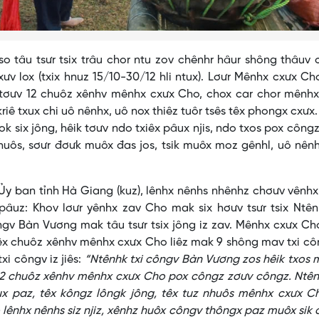
u tsưr tsix trâu chor ntu zov chênhr hâur shông thâuv 
v lox (txix hnuz 15/10-30/12 hli ntux). Lơưr Mênhx cxưx Cho
ơưv 12 chuôz xênhv mênhx cxưx Cho, chox car chor mênhx
 kriê txux chi uô nênhx, uô nox thiêz tuôr tsês têx phongx cxưx. V
ok six jông, hêik tơưv ndo txiêx pâux njis, ndo txos pox công
huôs, sơưr đơưk muôx đas jos, tsik muôx moz gênhl, uô nênh
ban tỉnh Hà Giang (kuz), lênhx nênhs nhênhz chơưv vênhx
âuz: Khov lơưr yênhx zav Cho mak six hơưv tsưr tsix Ntên
ôngv Bàn Vương mak tâu tsưr tsix jông iz zav. Mênhx cxưx Ch
x têx chuôz xênhv mênhx cxưx Cho liêz mak 9 shông mav txi cô
i côngv iz jiês:
“Ntênhk txi côngv Bàn Vương zos hêik txos
s 12 chuôz xênhv mênhx cxưx Cho pox côngz zơưv côngz. Ntên
x paz, têx kôngz lôngk jông, têx tuz nhuôs mênhx cxưx Ch
uô lênhx nênhs siz njiz, xênhz huôx côngv thôngx paz muôx sik