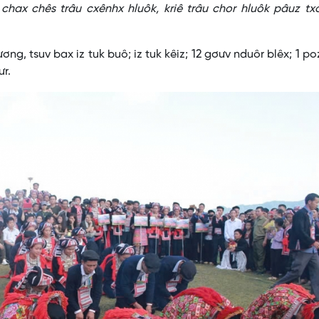
k chax chês trâu cxênhx hluôk, kriê trâu chor hluôk pâuz tx
 tsuv bax iz tuk buô; iz tuk kêiz; 12 gơưv nduôr blêx; 1 po
ưr.