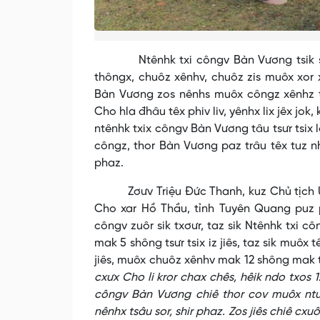
Ntênhk txi côngv Bàn Vương tsik so tâ
thôngx, chuôz xênhv, chuôz zis muôx xor xư
Bàn Vương zos nênhs muôx côngz xênhz t
Cho hla đhâu têx phiv liv, yênhx lix jêx jok,
ntênhk txix côngv Bàn Vương tâu tsưr tsix l
côngz, thor Bàn Vương paz trâu têx tuz n
phaz.
Zơưv Triệu Đức Thanh, kuz Chủ tịch Ủy 
Cho xar Hồ Thầu, tỉnh Tuyên Quang puz p
côngv zuôr sik txơưr, taz sik Ntênhk txi c
mak 5 shông tsưr tsix iz jiês, taz sik muô
jiês, muôx chuôz xênhv mak 12 shông mak tx
cxưx Cho li kror chax chês, hêik ndo txo
côngv Bàn Vương chiê thor cov muôx ntu
nênhx tsâu sor, shir phaz. Zos jiês chiê cx