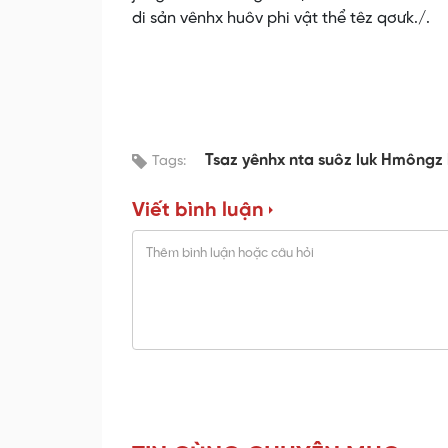
di sản vênhx huôv phi vật thể têz qơưk./.
Tsaz yênhx nta suôz luk Hmôngz 
Tags:
Viết bình luận