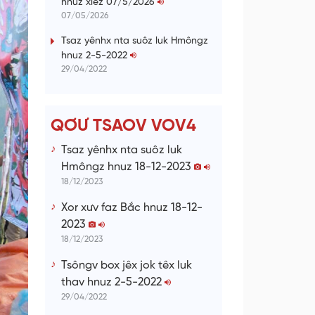
hnuz xiêz 07/5/2026
n
07/05/2026
g
Tsaz yênhx nta suôz luk Hmôngz
hnuz 2-5-2022
T
29/04/2022
i
m
e
QƠƯ TSAOV VOV4
Tsaz yênhx nta suôz luk
Hmôngz hnuz 18-12-2023
18/12/2023
Xor xưv faz Bắc hnuz 18-12-
2023
18/12/2023
Tsôngv box jêx jok têx luk
thav hnuz 2-5-2022
29/04/2022