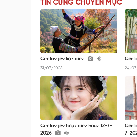
TIN CÙNG CHUYÊN MỤC
Cêr lov jêv kaz ciêz
Cêr l
31/07/2026
24/07
Cêr lov jêv hnuz ciêz hnuz 12-7-
Cêr l
2026
7-20