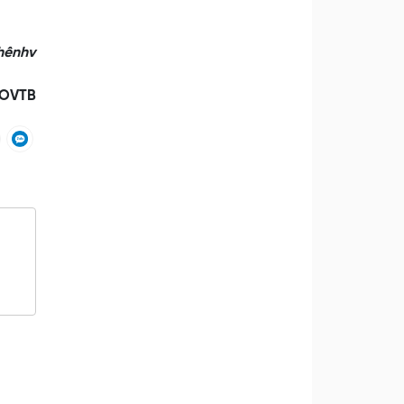
nhênhv
OVTB