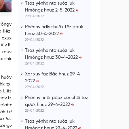
Tsaz yênhx nta suôz luk
Hmôngz hnuz 2-5-2022
29/04/2022
côngv
Phênhv ndis shuôk têz qơưk
 liêz,
hnuz 30-4-2022
 cxưx
29/04/2022
iv li,
Tsaz yênhx nta suôz luk
z zơưv
Hmôngz hnuz 30-4-2022
x shir
29/04/2022
Xor xưv faz Bắc hnuz 29-4-
 huôv
2022
hk txi
29/04/2022
o Liêz
Phênhv nriêr pâuz cêr chêi têz
ngv iz
qơưk hnuz 29-4-2022
 mênhx
29/04/2022
hk txi
o luz
Tsaz yênhx nta suôz luk
 côngv
Hmôngz hnuz 29-4-2022