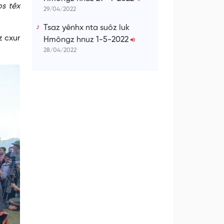
os têx
29/04/2022
Tsaz yênhx nta suôz luk
z cxur
Hmôngz hnuz 1-5-2022
28/04/2022